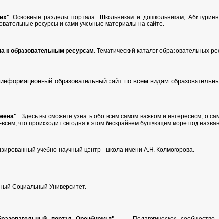
их"
Основные разделы портала: Школьникам и дошкольникам; Абитуриент
зовательные ресурсы и сами учебные материалы на сайте.
па к образовательным ресурсам
. Тематический каталог образовательных ре
-информационный образовательный сайт по всем видам образовательных
мена"
Здесь вы сможете узнать обо всем самом важном и интересном, о сам
ем-всем, что происходит сегодня в этом бескрайнем бушующем море под назван
зированный учебно-научный центр - школа имени А.Н. Колмогорова.
нный Социальный Университет.
бразовательный портал Оренбуржья" -
Педагогическое сообщество О