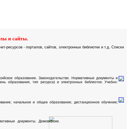
Educational resources of the Internet
for scholars and students.
Гостевая
лы и сайты.
т-ресурсов - порталов, сайтов, электронных библиотек и т.д. Списки
сийское образование. Законодательство. Нормативные документы и
ень образования, тип ресурса) и электронных библиотек. Учебно-
зование; начальное и общее образование; дистанционное обучение;
ативные документы. Демоверсии.