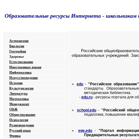
Образовательные ресурсы Интернета
-
школьникам 
Главная страница
(Содержание)
Астрономия
Биология
Российские общеобразовательн
География
образовательных учреждений. Зак
Здоровье
Естествознание
Иностранные языки
Информатика
Искусствоведение
История
●
edu
-
"Российское образование
Культурология
стандарты. Образовательные
методическая библиотека.
Литература
-
edu.ru
- ресурсы портала для о
Математика
Менеджмент
ОБЖ
●
school.edu
-
"Российский общео
Обществознание
педагогика; повышение квали
Психология
Религиоведение
Русский язык
●
ege.edu
-
"Портал информацио
Предварительные результат
Физика