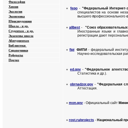
Философия
Химия
●
fepo
-
"Федеральный Интернет-
Экология
специалистов на основе нез
Экономика
высшего
п
рофессионального
Юриспруденция
Школа - и др.
●
allbest
-
"Союз образовательных
Студентам - и др.
Иностранные языки и главно
Экзамены
школа
регистрации дают персональн
Абитуриентам
Библиотеки
●
fipi
ФИПИ
- федеральный институт
Справочники
Научно-исследовательская ра
Рефераты
Прочее
●
ed.gov
-
"Федеральное агентств
Статистика и др.).
●
obrnadzor.gov
-
"Федеральная сл
Аттестация.
●
mon.gov
-
Официальный сайт
Минис
●
rost.ru/projects
-
Национальный пр