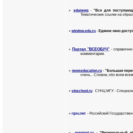
●
edunews
-
"Все для поступающ
Тематические ссылки на обра
●
window.edu.ru
-
Единое окно досту
Портал "ВСЕОБУЧ"
- справочно
●
комментарии.
●
newseducation.ru
-
"Большая пере
очень... Словом, обо всем-вс
●
vipschool.ru
СУНЦ МГУ - Специали
●
rgsu.net
-
Российский Государстве
●
orenport.ru
-
"Региональный о