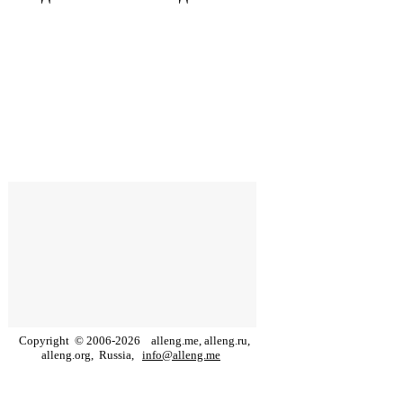
Copyright
©
2006
-
2026
alleng.me, alleng.ru,
alleng.org,
Russia,
info@alleng.me