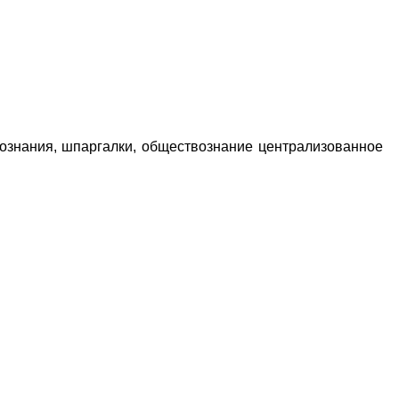
Educational resources of the Internet
-
Social Studies
.
Гостевая
вознания, шпаргалки, обществознание централизованное