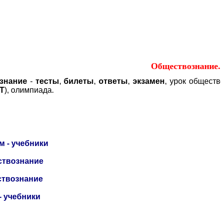
твознание.
Обществознание.
знание
-
тесты
,
билеты
,
ответы
,
экзамен
, урок общест
Т
), олимпиада.
 - учебники
ствознание
ствознание
- учебники