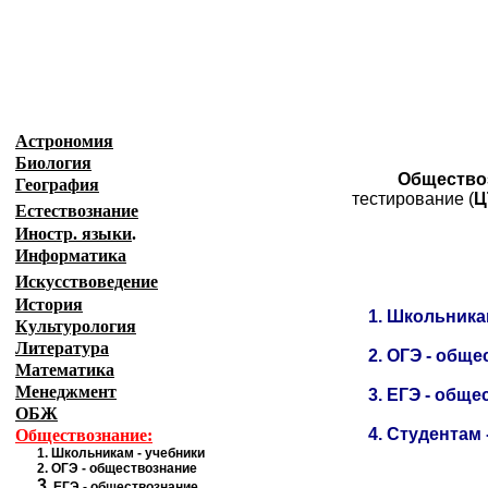
Образовательные ресурсы Интернета
-
Общес
Главная страница
(Содержание)
Астрономия
Биология
Общество
География
тестирование (
Ц
Естествознание
Иностр. языки
.
Информатика
Искусствоведение
История
1.
Школьникам
Культурология
Литература
2.
ОГЭ - обще
Математика
Менеджмент
3
.
ЕГЭ - обще
ОБЖ
4
.
Студентам 
Обществознание:
1.
Школьникам - учебники
2.
ОГЭ - обществознание
3
.
ЕГЭ - обществознание