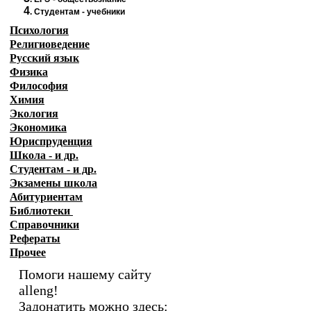
4
.
Студентам - учебники
Психология
Религиоведение
Русский язык
Физика
Философия
Химия
Экология
Экономика
Юриспруденция
Школа - и др.
Студентам - и др.
Экзамены
школа
Абитуриентам
Библиотеки
Справочники
Рефераты
Прочее
Помоги нашему сайту
alleng!
Задонатить можно здесь: