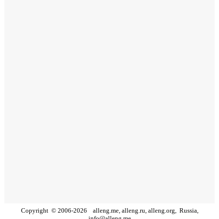
Copyright
©
2006
-
2026
alleng.me, alleng.ru, alleng.org,
Russia,
info@alleng.me