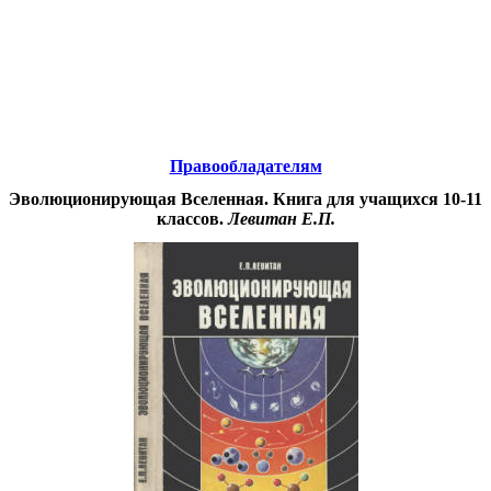
Educational resources of the Internet
-
Astronomy.
Образовательные ресурсы Интернета
-
Астрономия.
Главная страница
(Содержание)
Правообладателям
Эволюционирующая Вселенная. Книга для учащихся 10-11
классов.
Левитан Е.П.