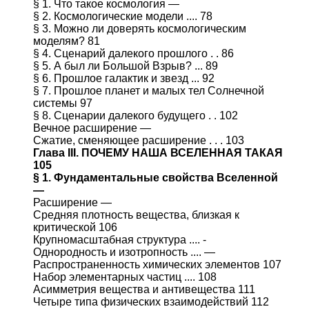
§ 1. Что такое космология —
§ 2. Космологические модели .... 78
§ 3. Можно ли доверять космологическим
моделям? 81
§ 4. Сценарий далекого прошлого . . 86
§ 5. А был ли Большой Взрыв? ... 89
§ 6. Прошлое галактик и звезд ... 92
§ 7. Прошлое планет и малых тел Солнечной
системы 97
§ 8. Сценарии далекого будущего . . 102
Вечное расширение —
Сжатие, сменяющее расширение . . . 103
Глава III. ПОЧЕМУ НАША ВСЕЛЕННАЯ ТАКАЯ
105
§ 1. Фундаментальные свойства Вселенной
—
Расширение —
Средняя плотность вещества, близкая к
критической 106
Крупномасштабная структура .... -
Однородность и изотропность .... —
Распространенность химических элементов 107
Набор элементарных частиц .... 108
Асимметрия вещества и антивещества 111
Четыре типа физических взаимодействий 112