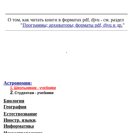
О том, как читать книги в форматах
pdf
,
djvu
- см. раздел
"
Программы; архиваторы; форматы
pdf, djvu
и др.
"
.
Астрономия:
1.
Школьникам - учебники
2
.
Студентам - учебники
Биология
География
Естествознание
Иностр. языки
.
Информатика
Искусствоведение