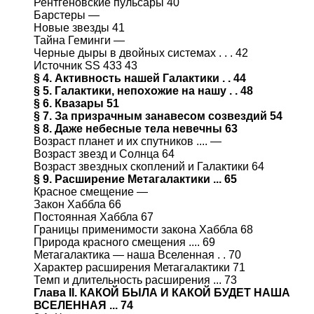
Рентгеновские пульсары 40
Барстеры —
Новые звезды 41
Тайна Геминги —
Черные дыры в двойных системах . . . 42
Источник SS 433 43
§ 4. Активность нашей Галактики . . 44
§ 5. Галактики, непохожие на нашу . . 48
§ 6. Квазары 51
§ 7. За призрачным занавесом созвездий 54
§ 8. Даже небесные тела невечны 63
Возраст планет и их спутников .... —
Возраст звезд и Солнца 64
Возраст звездных скоплений и Галактики 64
§ 9. Расширение Метагалактики ... 65
Красное смещение —
Закон Хаббла 66
Постоянная Хаббла 67
Границы применимости закона Хаббла 68
Природа красного смещения .... 69
Метагалактика — наша Вселенная . . 70
Характер расширения Метагалактики 71
Темп и длительность расширения ... 73
Глава II. КАКОЙ БЫЛА И КАКОЙ БУДЕТ НАША
ВСЕЛЕННАЯ ... 74