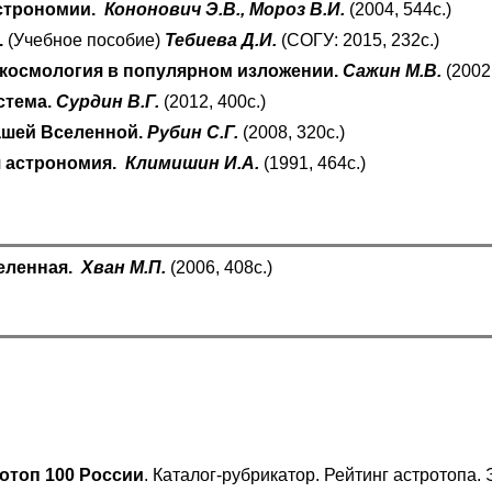
строномии.
Кононович Э.В., Мороз В.И.
(2004, 544с.)
.
(Учебное пособие)
Тебиева Д.И.
(СОГУ: 2015, 232с.)
космология в популярном изложении.
Сажин М.В.
(2002,
стема.
Сурдин В.Г.
(2012, 400с.)
ашей Вселенной.
Рубин С.Г.
(2008, 320с.)
 астрономия.
Климишин И.А.
(1991, 464с.)
еленная.
Хван М.П.
(2006, 408с.)
отоп 100 России
. Каталог-рубрикатор. Рейтинг астротопа