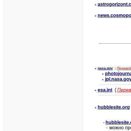
astrogorizont
●
news.cosmopo
●
●
nasa.gov
(
Перево
photojourna
●
jpl.nasa.go
●
esa.int
(
Перев
●
hubblesite.org
●
-
hubblesite
- можно пр