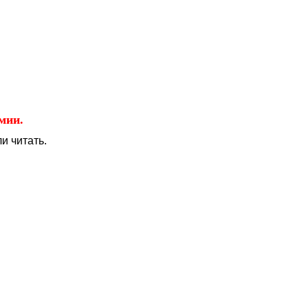
Educational resources of the Internet
-
Astronomy.
мии.
и читать.