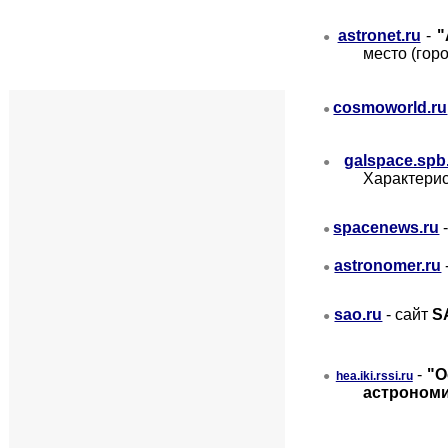
astronet.ru
-
"
●
место (гор
cosmoworld.ru
●
galspace.spb
●
Характерис
spacenews.ru
●
astronomer.ru
●
sao.ru
-
сайт
S
●
-
"О
●
hea.iki.rssi.ru
астроном