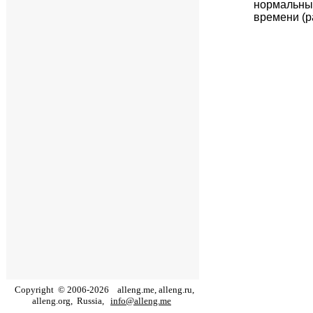
нормальны
времени (р
Copyright
©
2006
-
2026
alleng.me, alleng.ru,
alleng.org,
Russia,
info@alleng.me