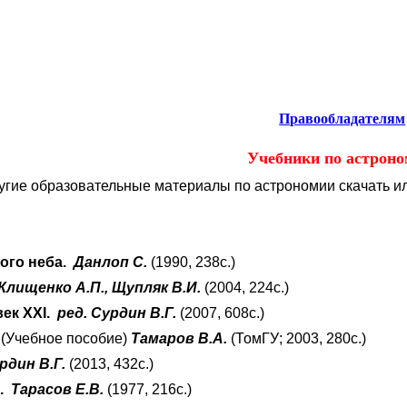
ономия.
Правообладателям
Учебники по астроно
угие образовательные материалы по астрономии скачать ил
ного неба.
Данлоп С.
(1990, 238с.)
Клищенко А.П., Щупляк В.И.
(2004, 224с.)
век XXI.
ред. Сурдин В.Г.
(2007, 608с.)
(Учебное пособие)
Тамаров В.А.
(ТомГУ; 2003, 280с.)
рдин В.Г.
(2013, 432с.)
а.
Тарасов Е.В.
(1977, 216с.)