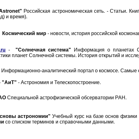
Astronet
"
Российская астрономическая сеть. - Статьи. Кни
од) и время).
Космический мир
- новости, история российской космон
.ru
-
"Солнечная система"
Информация о планетах Со
тики планет Солнечной системы. История открытий и иссл
-
Информационно-аналитический портал о космосе.
Самые 
-
"АиТ"
- Астрономия и Телескопостроение.
AO
Специальной астрофизической обсерватории РАН.
сновы астрономии"
Учебный курс на базе основ физики 
ии
со списком терминов и справочными данными.