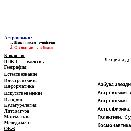
Образовательные ресурсы Интернета
-
Астр
Главная страница
(Содержание)
Астрономия:
1.
Школьникам - учебники
2
.
Студентам - учебники
Биология
Лекции и др
ВПР. 1 - 11 классы.
География
Естествознание
Иностр. языки
.
Азбука звезд
Информатика
Искусствоведение
Астрономия.
История
Астрономия: 
Культурология
Астрофизика.
Литература
Математика
Галактики.
Су
Менеджмент
Космонавтик
ОБЖ