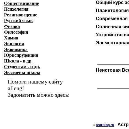
Общий курс а
Обществознание
Психология
Планетология
Религиоведение
Современная 
Русский язык
Физика
Солнечная си
Философия
Устройство н
Химия
Элементарная
Экология
Экономика
Юриспруденция
Школа - и др.
Студентам - и др.
Неистовая Вс
Экзамены
школа
Помоги нашему сайту
alleng!
Задонатить можно здесь:
-
Астр
●
astrotop.ru