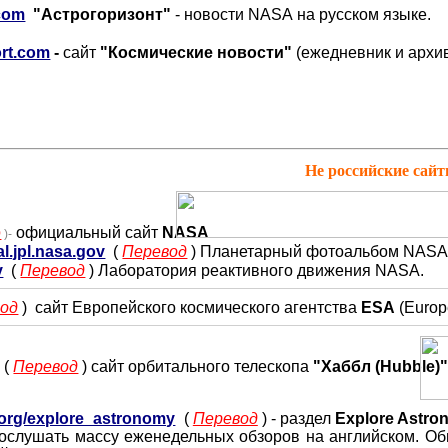
.com
"Астрогоризонт"
- новости
NASA
на русском языке.
rt.com
-
сайт
"Космические новости"
(ежедневник и архи
Не российские сайт
официальный сайт
NASA
д
)-
l.jpl.nasa.gov
(
Перевод
)
Планетарный фотоальбом
NAS
v
(
Перевод
)
Лаборатория реактивного движения
NASA
.
од
)
сайт Европейского космического агентства
ESA
(Europ
(
Перевод
)
сайт орбитального телескопа
"Хаббл (
Hubble
)
.org/explore_astronomy
(
Перевод
) -
раздел
Explore Astro
ослушать массу еженедельных обзоров на английском. Об