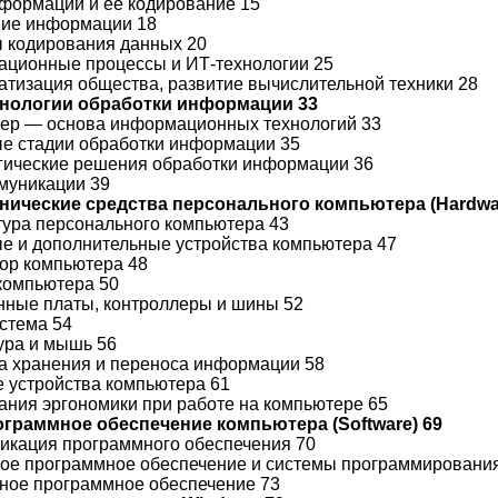
нформации и ее кодирование 15
ние информации 18
ы кодирования данных 20
ационные процессы и ИТ-технологии 25
атизация общества, развитие вычислительной техники 28
ехнологии обработки информации 33
тер — основа информационных технологий 33
ые стадии обработки информации 35
огические решения обработки информации 36
ммуникации 39
ехнические средства персонального компьютера (Hardwa
ктура персонального компьютера 43
ые и дополнительные устройства компьютера 47
сор компьютера 48
 компьютера 50
онные платы, контроллеры и шины 52
истема 54
тура и мышь 56
ва хранения и переноса информации 58
е устройства компьютера 61
вания эргономики при работе на компьютере 65
рограммное обеспечение компьютера (Software) 69
фикация программного обеспечения 70
ное программное обеспечение и системы программировани
дное программное обеспечение 73