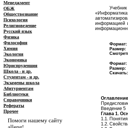
Менеджмент
Учебник
ОБЖ
«Информатика
Обществознание
автоматизиров
Психология
информацией и
Религиоведение
информационны
Русский язык
Физика
Философия
Формат:
Химия
Размер:
Смотреть
Экология
Экономика
Формат:
Юриспруденция
Размер:
Школа - и др.
Скачать
Студентам - и др.
Экзамены
школа
Абитуриентам
Библиотеки
Оглавлени
Справочники
Предислови
Рефераты
Введение 5
Прочее
Глава 1. О
1.1. Поняти
Помоги нашему сайту
1.2. Свойст
alleng!