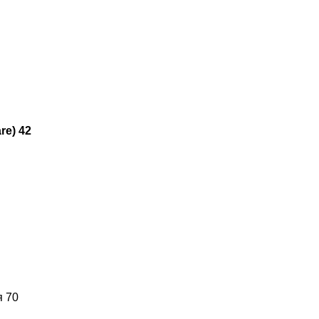
re) 42
я 70