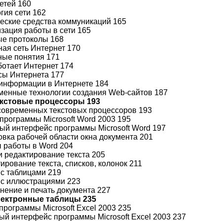
сетей 160
огия сети 162
ические средства коммуникаций 165
изация работы в сети 165
вые протоколы 168
ная сеть Интернет 170
вные понятия 171
аботает Интернет 174
исы Интернета 177
к информации в Интернете 184
еменные технологии создания Web-сайтов 187
Текстовые процессоры 193
 современных текстовых процессоров 193
 программы Microsoft Word 2003 195
ный интерфейс программы Microsoft Word 197
товка рабочей области окна документа 201
ы работы в Word 204
 и редактирование текста 205
ирование текста, списков, колонок 211
 с таблицами 219
а с иллюстрациями 223
анение и печать документа 227
Электронные таблицы 235
 программы Microsoft Excel 2003 235
ный интерфейс программы Microsoft Excel 2003 237