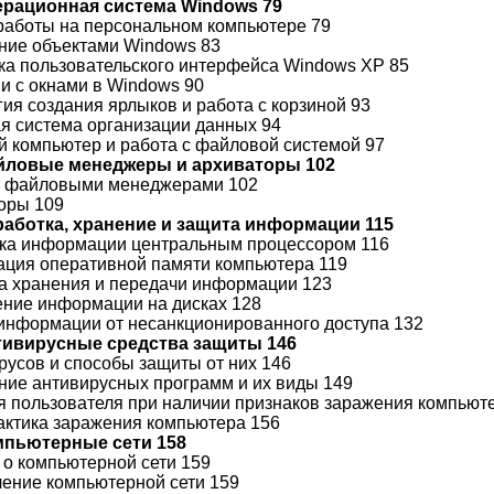
перационная система Windows 79
 работы на персональном компьютере 79
ение объектами Windows 83
йка пользовательского интерфейса Windows XP 85
ии с окнами в Windows 90
гия создания ярлыков и работа с корзиной 93
ая система организации данных 94
ой компьютер и работа с файловой системой 97
айловые менеджеры и архиваторы 102
 с файловыми менеджерами 102
торы 109
бработка, хранение и защита информации 115
тка информации центральным процессором 116
зация оперативной памяти компьютера 119
ва хранения и передачи информации 123
ение информации на дисках 128
 информации от несанкционированного доступа 132
нтивирусные средства защиты 146
ирусов и способы защиты от них 146
ение антивирусных программ и их виды 149
ия пользователя при наличии признаков заражения компьют
актика заражения компьютера 156
омпьютерные сети 158
е о компьютерной сети 159
ачение компьютерной сети 159