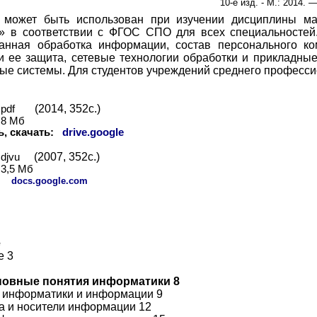
10-е изд. - М.: 2014. —
 может быть использован при изучении дисциплины мат
» в соответствии с ФГОС СПО для всех специальностей
анная обработка информации, состав персонального ко
 ее защита, сетевые технологии обработки и прикладны
е системы. Для студентов учреждений среднего професси
(2014, 352с.)
pdf
8 Мб
, скачать:
drive.google
(2007, 352с.)
djvu
3
,
5
Мб
:
docs.google.com
е
е 3
сновные понятия информатики 8
я информатики и информации 9
ва и носители информации 12