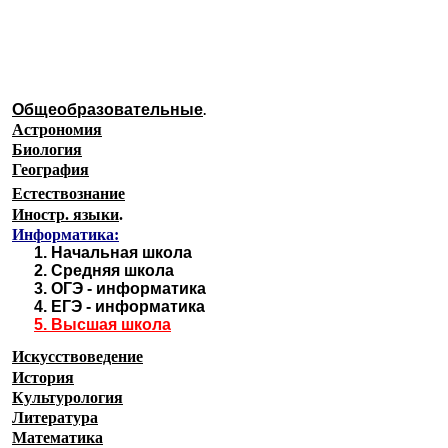
Образовательные ресурсы И
Главная страница
(Содержание)
Общеобразовательные
.
Астрономия
Биология
География
Естествознание
Иностр. языки
.
Информатика:
1.
Начальная школа
2.
Средняя школа
3.
ОГЭ - информатика
4.
ЕГЭ - информатика
5.
Высшая школа
Искусствоведение
История
Культурология
Литература
Математика