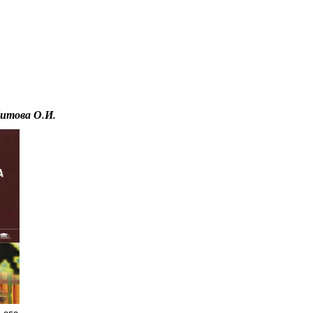
Educational resources of the Internet
-
Informatics.
Титова О.И.