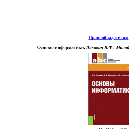
нтернета
-
Информатика.
Правообладателям
Основы информатики.
Ляхович В.Ф., Молод