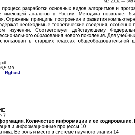
М.: 2016. — 348 
 процесс разработки основных видов алгоритмов и прогр
не имеющей аналогов в России. Методика позволяет б
ня. Отражены принципы построения и развития компьютерны
одержат необходимые теоретические сведения, особенно 
ном изучении. Соответствует действующему Федеральн
ессионального образования нового поколения. Для учебны
спользован в старших классах общеобразовательной 
pdf
6,5 Мб
ь:
Rghost
ИЕ
е 7
нформация. Количество информации и ее кодирование. 
мация и информационные процессы 10
атика. Ее роль и место в системе научного знания 14