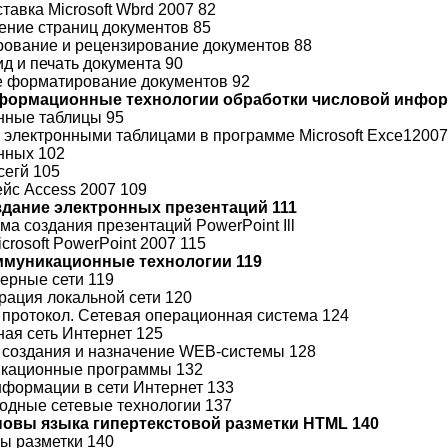
ставка Microsoft Wbrd 2007 82
ение страниц документов 85
ирование и рецензирование документов 88
ид и печать документа 90
е форматирование документов 92
нформационные технологии обработки числовой инфор
онные таблицы 95
 с электронными таблицами в программе Microsoft Ехсе12007
анных 102
сегй 105
ейс Access 2007 109
оздание электронных презентаций 111
ма создания презентаций PowerPoint Ill
icrosoft PowerPoint 2007 115
оммуникационные технологии 119
терные сети 119
урация локальной сети 120
й протокол. Сетевая операционная система 124
ная сеть Интернет 125
я создания и назначение WEB-системы 128
икационные программы 132
информации в сети Интернет 133
водные сетевые технологии 137
сновы языка гипертекстовой разметки HTML 140
ты разметки 140