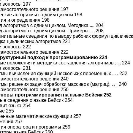
е вопросы 197
самостоятельного решения 197
ческие алгоритмы с одним циклом 198
ятия и определения 198
д алгоритмов с одним циклом. Методика .... 204
д алгоритмов с одним циклом. Примеры .... 208
олнительные сведения по выводу рабочих формул циклическ
адка циклических алгоритмов 221
е вопросы 222
самостоятельного решения 222
Структурный подход к программированию 224
ые положения и методика составления алгоритмов . . . 224
е вопросы 231
итмы вычисления функций нескольких переменных . . . 232
самостоятельного решения 240
тмы решения задач обработки массивов (матриц). . . . 240
самостоятельного решения 250
Основы программирования на языке Бейсик 252
ные сведения о языке Бейсик 254
авит языка 254
ные 255
роенные математические функции 257
ажения 257
ятия оператора и программы 259
раторы языка Бейсик 260