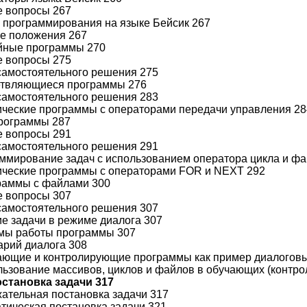
е вопросы 267
а программирования на языке Бейсик 267
ие положения 267
ейные программы 270
е вопросы 275
самостоятельного решения 275
ветвляющиеся программы 276
самостоятельного решения 283
лические программы с операторами передачи управления 2
программы 287
е вопросы 291
самостоятельного решения 291
аммирование задач с использованием оператора цикла и ф
лические программы с операторами FOR и NEXT 292
граммы с файлами 300
е вопросы 307
самостоятельного решения 307
ие задачи в режиме диалога 307
имы работы программы 307
нарий диалога 308
чающие и контролирующие программы как пример диалогов
ользование массивов, циклов и файлов в обучающих (контр
остановка задачи 317
жательная постановка задачи 317
атическая постановка задачи 321