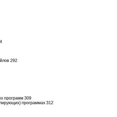
84
айлов 292
ых программ 309
олирующих) программах 312