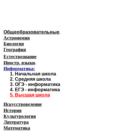
Образовательные ресурсы И
Главная страница
(Содержание)
Общеобразовательные
.
Астрономия
Биология
География
Естествознание
Иностр. языки
.
Информатика:
1.
Начальная школа
2.
Средняя школа
3.
ОГЭ - информатика
4.
ЕГЭ - информатика
5.
Высшая школа
Искусствоведение
История
Культурология
Литература
Математика