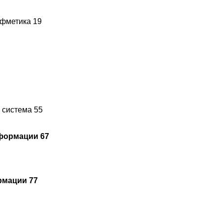
ифметика 19
 система 55
формации 67
рмации 77