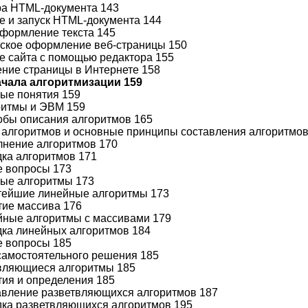
ура HTML-документа 143
ие и запуск HTML-документа 144
 оформление текста 145
еское оформление веб-страницы 150
ие сайта с помощью редактора 155
ение страницы в Интернете 158
Начала алгоритмизации 159
ные понятия 159
оритмы и ЭВМ 159
собы описания алгоритмов 165
ы алгоритмов и основные принципы составления алгоритмов
олнение алгоритмов 170
дка алгоритмов 171
е вопросы 173
ные алгоритмы 173
стейшие линейные алгоритмы 173
ятие массива 176
ейные алгоритмы с массивами 179
адка линейных алгоритмов 184
е вопросы 185
самостоятельного решения 185
твляющиеся алгоритмы 185
ятия и определения 185
тавление разветвляющихся алгоритмов 187
адка разветвляющихся алгоритмов 195