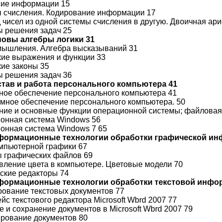
ние информации 15
ы счисления. Кодирование информации 17
д чисел из одной системы счисления в другую. Двоичная ар
ы решения задач 25
сновы алгебры логики 31
мышления. Алгебра высказываний 31
ские выражения и функции 33
кие законы 35
ы решения задач 36
остав и работа персонального компьютера 41
тное обеспечение персонального компьютера 41
ммное обеспечение персонального компьютера. 50
ение и основные функции операционной системы; файловая
ионная система Windows 56
ионная система Windows 7 65
нформационные технологии обработки графической ин
омпьютерной графики 67
ы графических файлов 69
авление цвета в компьютере. Цветовые модели 70
еские редакторы 74
нформационные технологии обработки текстовой инфо
ирование текстовых документов 77
йс текстового редактора Microsoft Wbrd 2007 77
е и сохранение документов в Microsoft Wbrd 2007 79
ирование документов 80