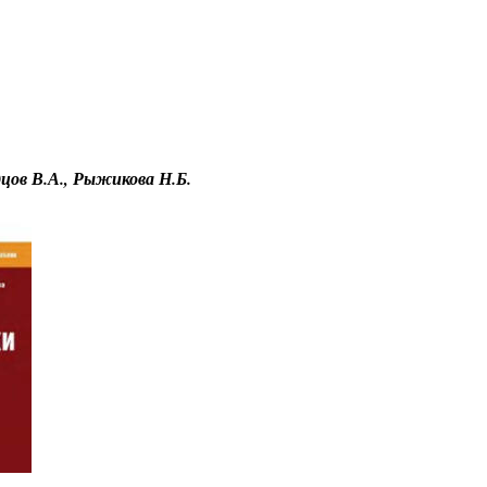
Educational resources of the Internet
-
Informatics.
цов В.А., Рыжикова Н.Б.