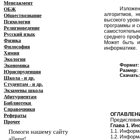
Менеджмент
Изложен
ОБЖ
алгоритмов, 
Обществознание
высокого уров
Психология
программы и с
Религиоведение
самостоятель
Русский язык
среднего проф
Физика
Может быть и
Философия
информатике.
Химия
Экология
Формат:
Экономика
Размер:
Юриспруденция
Скачат
Школа - и др.
Студентам - и др.
Экзамены
школа
Абитуриентам
Библиотеки
Справочники
ОГЛАВЛЕН
Рефераты
Предислови
Прочее
Глава 1. И
Помоги нашему сайту
1.1. Инфор
1.2. Информ
alleng!