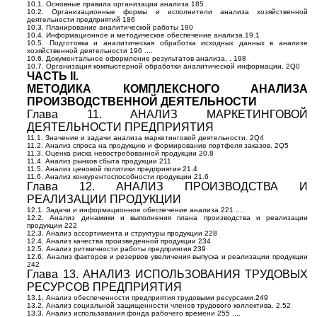
10.1. Основные правила организации анализа 185
10.2. Организационные формы и исполнители анализа хозяйственной
деятельности предприятий 186
10.3. Планирование аналитической работы 190
10.4. Информационное и методическое обеспечение анализа.19.1
10.5. Подготовка и аналитическая обработка исходных данных в анализе
хозяйственной деятельности 196 ....
10.6. Документальное оформление результатов анализа. . 198
10.7. Организация компьютерной обработки аналитической информации. 2Q0
ЧАСТЬ II.
МЕТОДИКА КОМПЛЕКСНОГО АНАЛИЗА
ПРОИЗВОДСТВЕННОЙ ДЕЯТЕЛЬНОСТИ
Глава 11. АНАЛИЗ МАРКЕТИНГОВОЙ
ДЕЯТЕЛЬНОСТИ ПРЕДПРИЯТИЯ
11.1. Значение и задачи анализа маркетинговой деятельности. 2Q4
11.2. Анализ спроса на продукцию и формирование портфеля заказов. 2Q5
11.3. Оценка риска невостребованной продукции 20.8
11.4. Анализ рынков сбыта продукции 211
11.5. Анализ ценовой политики предприятия 21.4
11.6. Анализ конкурентоспособности продукции 21.6
Глава 12. АНАЛИЗ ПРОИЗВОДСТВА И
РЕАЛИЗАЦИИ ПРОДУКЦИИ
12.1. Задачи и информационное обеспечение анализа 221 ....
12.2. Анализ динамики и выполнения плана производства и реализации
продукции 222
12.3. Анализ ассортимента и структуры продукции 228
12.4. Анализ качества произведенной продукции 234
12.5. Анализ ритмичности работы предприятия 239
12.6. Анализ факторов и резервов увеличения выпуска и реализации продукции
242
Глава 13. АНАЛИЗ ИСПОЛЬЗОВАНИЯ ТРУДОВЫХ
РЕСУРСОВ ПРЕДПРИЯТИЯ
13.1. Анализ обеспеченности предприятия трудовыми ресурсами.249
13.2. Анализ социальной защищенности членов трудового коллектива. 2.52
13.3. Анализ использования фонда рабочего времени 255 ....