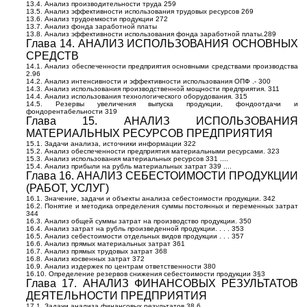
13.4. Анализ производительности труда 259
13.5. Анализ эффективности использования трудовых ресурсов 269
13.6. Анализ трудоемкости продукции 272
13.7. Анализ фонда заработной платы
13.8. Анализ эффективности использования фонда заработной платы.289
Глава 14. АНАЛИЗ ИСПОЛЬЗОВАНИЯ ОСНОВНЫХ
СРЕДСТВ
14.1. Анализ обеспеченности предприятия основными средствами производства
2.96
14.2. Анализ интенсивности и эффективности использования ОПФ .- 300
14.3. Анализ использования производственной мощности предприятия. 311
14.4. Анализ использования технологического оборудования. 315
14.5. Резервы увеличения выпуска продукции, фондоотдачи и
фондорентабельности 319
Глава 15. АНАЛИЗ ИСПОЛЬЗОВАНИЯ
МАТЕРИАЛЬНЫХ РЕСУРСОВ ПРЕДПРИЯТИЯ
15.1. Задачи анализа, источники информации 322
15.2. Анализ обеспеченности предприятия материальными ресурсами. 323
15.3. Анализ использования материальных ресурсов 331 ....
15.4. Анализ прибыли на рубль материальных затрат 339 ....
Глава 16. АНАЛИЗ СЕБЕСТОИМОСТИ ПРОДУКЦИИ
(РАБОТ, УСЛУГ)
16.1. Значение, задачи и объекты анализа себестоимости продукции. 342
16.2. Понятие и методика определения суммы постоянных и переменных затрат
344
16.3. Анализ общей суммы затрат на производство продукции. 350
16.4. Анализ затрат на рубль произведенной продукции. . . . 353
16.5. Анализ себестоимости отдельных видов продукции . . . 357
16.6. Анализ прямых материальных затрат 361
16.7. Анализ прямых трудовых затрат 368
16.8. Анализ косвенных затрат 372
16.9. Анализ издержек по центрам ответственности 380
16.10. Определение резервов снижения себестоимости продукции 3§3
Глава 17. АНАЛИЗ ФИНАНСОВЫХ РЕЗУЛЬТАТОВ
ДЕЯТЕЛЬНОСТИ ПРЕДПРИЯТИЯ
17.1. Задачи анализа финансовых результатов 38.6