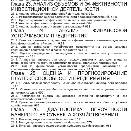
Глава 23. АНАЛИЗ ОБЪЕМОВ И ЭФФЕКТИВНОСТИ
ИНВЕСТИЦИОННОЙ ДЕЯТЕЛЬНОСТИ
23.1. Анализ объемов инвестиционной деятельности 581 ....
23.2. Ретроспективная оценка эффективности реальных инвестиций. 58.6
23.3. Прогнозирование эффективности инвестиционной деятельности.588
23.4. Анализ эффективности финансовых вложений 604 ....
23.5. Анализ эффективности лизинговых операций 613
Глава 24. АНАЛИЗ ФИНАНСОВОЙ
УСТОЙЧИВОСТИ ПРЕДПРИЯТИЯ
24.1. Понятие, значение и задачи анализа финансового состояния предприятия
№го финансовой устойчивости.. 6.18
24.2. Оценка финансовой устойчивости предприятия на основе анализа
соотношения собственного и заемного капитала.621
24.3. Оценка операционного левериджа и запаса финансовой устойчивости
предприятия 631
24.4. Анализ финансового равновесия между активами и пассивами и оценка
финансовой устойчивости предприятия по функциональному признаку 636
24.5. Оценка финансовой устойчивости предприятия, основанная на
соотношении финансовых и нефинансовых активов. 64.3
Глава 25. ОЦЕНКА И ПРОГНОЗИРОВАНИЕ
ПЛАТЕЖЕСПОСОБНОСТИ ПРЕДПРИЯТИЯ
25.1. Оценка платежеспособности на основе показателей ликвидности баланса
. 647
25.2. Оценка платежеспособности предприятия на основе изучения потоков
денежных средств 656 .
25.3. Комплексная оценка финансового состояния предприятия и его
платежеспособности 662
25.4. Прогнозирование финансового состояния и платежеспособности субъекта
хозяйствования 669 .
Глава 26. ДИАГНОСТИКА ВЕРОЯТНОСТИ
БАНКРОТСТВА СУБЪЕКТА ХОЗЯЙСТВОВАНИЯ
26.1. Понятие, виды и причины банкротства 67.2
26.2. Методы диагностики вероятности банкротства 675
26.3. Пути финансового оздоровления субъектов хозяйствования. 683