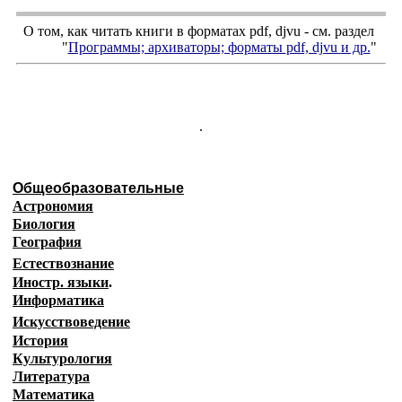
О том, как читать книги в форматах
pdf
,
djvu
- см. раздел
"
Программы; архиваторы; форматы
pdf, djvu
и др.
"
.
Общеобразовательные
Астрономия
Биология
География
Естествознание
Иностр. языки
.
Информатика
Искусствоведение
История
Культурология
Литература
Математика