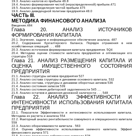
19.3. Анализ налогов из прибыли 46.8
19.4. Анализ формирования чистой (нераспределенной) прибыли.471
19.5. Анализ распределения чистой прибыли 475
19.6. Анализ дивидендной политики предприятия 48.0
ЧАСТЬ III.
МЕТОДИКА ФИНАНСОВОГО АНАЛИЗА
Введение.484
Глава 20. АНАЛИЗ ИСТОЧНИКОВ
ФОРМИРОВАНИЯ КАПИТАЛА
20.1. Значение, задачи и информационное обеспечение анализа. 487
20.2. Содержание бухгалтерского баланса. Порядок отражения в нем
хозяйственных операций . . . 488
20.3. Анализ источников формирования капитала предприятия. 5Q4
20.4. Методика оценки стоимости капитала предприятия и оптимизации его
структуры 518
Глава 21. АНАЛИЗ РАЗМЕЩЕНИЯ КАПИТАЛА И
ОЦЕНКА ИМУЩЕСТВЕННОГО СОСТОЯНИЯ
ПРЕДПРИЯТИЯ
21.1. Анализ структуры активов предприятия 527
21.2. Анализ состава структуры и динамики основного капитала. 532
21.3. Анализ состава, структуры и динамики оборотных активов 536
21.4. Анализ состояния запасов 539
21.5. Анализ состояния дебиторской задолженности 545 ....
21.6. Анализ остатков и движения денежной наличности . . . 548
Глава 22. АНАЛИЗ ЭФФЕКТИВНОСТИ И
ИНТЕНСИВНОСТИ ИСПОЛЬЗОВАНИЯ КАПИТАЛА
ПРЕДПРИЯТИЯ
22.1. Показатели Эффективности и интенсивности использования капитала.
Методика их расчета и анализа 554
22.2. Факторный анализ рентабельности совокупного и операционного капитала
559
22.3. Анализ оборачиваемости капитала . 563
22.4. Оценка эффективности использования заемного капитала. Эффект
финансового рычага 571
22.5. Анализ доходности собственного капитала 576.