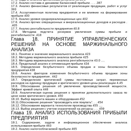
17.2. Анализ состава и динамики балансовой прибыли . . . .387
17.3. Анализ финансовых результатов от реализации продукции, работ и услуг
393
17.4. Ассортиментная политика предприятия и ее влияние на формирование
прибыли 400
17.5. Анализ уровня среднереализационных цен 402
17.6. Анализ прочих операционных и внереализационных доходов и расходов .
.405
17.7. Анализ рентабельности предприятия 40.8
17.8. Методика подсчета резервов увеличения суммы прибыли и
рентабельности .418
Глава 18. ПРИНЯТИЕ УПРАВЛЕНЧЕСКИХ
РЕШЕНИЙ НА ОСНОВЕ МАРЖИНАЛЬНОГО
АНАЛИЗА
18.1. Понятие и значение маржинального анализа 423
18.2. Методика маржинального анализа прибыли 425
18.3. Методика маржинального анализа рентабельности 43.0 ....
18.4. Предельный анализ и оптимизация прибыли 434
18.5. Определение безубыточного объема продаж и зоны безопасности
предприятия 438
18.6. Анализ факторов изменения безубыточного объема продажи зоны
безопасности предприятия . 442
18.7. Определение критической суммы постоянных затрат, переменных
расходов на единицу продукции и критического уровня цены реализации 4.45
18.8. Обоснование решения об увеличении производственной мощности.
Эффект кривой опыта 448
18.9. Аналитическая оценка решения о принятии дополнительного заказа по
цене ниже критического уровня. 450
18.10. Выбор варианта машин и оборудования 452
18.11.Обоснование решения "производить или покупать". . . 454
18.12. Обоснование варианта технологии производства 455 ....
18.13. Выбор решения с учетом ограничений на ресурсы . . . 459
Глава 19. АНАЛИЗ ИСПОЛЬЗОВАНИЯ ПРИБЫЛИ
ПРЕДПРИЯТИЯ
19.1. Содержание, задачи и информационное обеспечение анализа
использования прибыли 463
19.2. Анализ налогооблагаемой прибыли 465