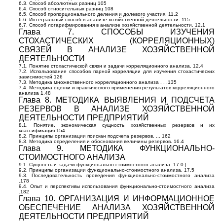
6.3. Способ абсолютных разниц 105
6.4. Способ относительных разниц 108
6.5. Способ пропорционального деления и долевого участия. 11.2
6.6. Интегральный способ в анализе хозяйственной деятельности. 115
6.7. Способ логарифмирования в анализе хозяйственной деятельности. 12.1
Глава 7. СПОСОБЫ ИЗУЧЕНИЯ
СТОХАСТИЧЕСКИХ (КОРРЕЛЯЦИОННЫХ)
СВЯЗЕЙ В АНАЛИЗЕ ХОЗЯЙСТВЕННОЙ
ДЕЯТЕЛЬНОСТИ
7.1. Понятие стохастической связи и задачи корреляционного анализа. 12.4
7.2. Использование способов парной корреляции для изучения стохастических
зависимостей 126
7.3. Методика множественного корреляционного анализа . . .135
7.4. Методика оценки и практического применения результатов корреляционного
анализа 1.48
Глава 8. МЕТОДИКА ВЫЯВЛЕНИЯ И ПОДСЧЕТА
РЕЗЕРВОВ В АНАЛИЗЕ ХОЗЯЙСТВЕННОЙ
ДЕЯТЕЛЬНОСТИ ПРЕДПРИЯТИЙ
8.1. Понятие, экономическая сущность хозяйственных резервов и их
классификация 154
8.2. Принципы организации поискан подсчета резервов. ... 162
8.3. Методика определения и обоснования величины резервов. 16.4
Глава 9. МЕТОДИКА ФУНКЦИОНАЛЬНО-
СТОИМОСТНОГО АНАЛИЗА
9.1. Сущность и задачи функционально-стоимостного анализа. 17.0 |
9.2. Принципы организации функционально-стоимостного анализа. 17.5
9.3. Последовательность проведения функционально-стоимостного анализа
.178
9.4. Опыт и перспективы использования функционально-стоимостного анализа
.182
Глава 10. ОРГАНИЗАЦИЯ И ИНФОРМАЦИОННОЕ
ОБЕСПЕЧЕНИЕ АНАЛИЗА ХОЗЯЙСТВЕННОЙ
ДЕЯТЕЛЬНОСТИ ПРЕДПРИЯТИЙ