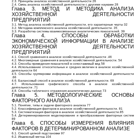
2.3. Принципы анализа хозяйственной деятельности 26
2.4. Связь анализа хозяйственной деятельности с другими науками 28
Глава 3. МЕТОД И МЕТОДИКА АНАЛИЗА
ХОЗЯЙСТВЕННОЙ ДЕЯТЕЛЬНОСТИ
ПРЕДПРИЯТИЙ
3.1. Метод анализа хозяйственной деятельности, его характерные черты 32
3.2. Методика комплексного анализа хозяйственной деятельности. 35
3.3. Разработка системы взаимосвязанных аналитических показателей. 39
Глава 4. СПОСОБЫ ОБРАБОТКИ
ЭКОНОМИЧЕСКОЙ ИНФОРМАЦИИ В АНАЛИЗЕ
ХОЗЯЙСТВЕННОЙ ДЕЯТЕЛЬНОСТИ
ПРЕДПРИЯТИЙ
4.1. Способ сравнения в анализе хозяйственной деятельности .46
4.2. Многомерные сравнения в анализе хозяйственной деятельности. 54
4.3. Способы приведения показателей в сопоставимый вид 58
4.4. Использование относительных и средних величин в анализе хозяйственной
деятельности 64
4.5. Способы группировки информации в анализе хозяйственной деятельности
.66
4.6. Балансовый способ в анализе хозяйственной деятельности. 69
4.7. Использование графического способа в анализе хозяйственной
деятельности .71
4.8. Способы табличного отражения аналитических данных 73
Глава 5. МЕТОДОЛОГИЧЕСКИЕ ОСНОВЫ
ФАКТОРНОГО АНАЛИЗА
5.1. Понятие, типы и задачи факторного анализа 77
5.2. Классификация факторов в анализе хозяйственной деятельности. 81
5.3. Систематизация факторов в анализе хозяйственной деятельности.85
5.4. Детерминированное моделирование и преобразование факторных систем
89
Глава 6. СПОСОБЫ ИЗМЕРЕНИЯ ВЛИЯНИЯ
ФАКТОРОВ В ДЕТЕРМИНИРОВАННОМ АНАЛИЗЕ
6.1. Способ цепной подстановки 97
6.2. Индексный метод 104