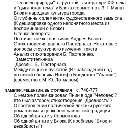
"Человек природы" в русской литературе XIX века
и "цыганская тема" у Блока (совместно с 3. Г. Минц)
Блок и народная культура города
О глубинных элементах художественного замысла
(К дешифровке одного непонятного места из
воспоминаний о Блоке)
В точке поворота
Поэтическое косноязычие Андрея Белого
Стихотворения раннего Пастернака. Некоторые
вопросы структурного изучения текста
Анализ стихотворения Б. Пастернака
"Заместительница"
"Дрозды" Б. Пастернака
Между вещью и пустотой (Из наблюдений над
поэтикой сборника Иосифа Бродского "Урания")
(совместно с М. Ю. Лотманом)
c. 748-777
ЗАМЕТКИ. РЕЦЕНЗИИ. ВЫСТУПЛЕНИЯ
С кем же полемизировал Пнин в оде "Человек"?
Кто был автором стихотворения "Древность"?
О соотношении поэтической лексики русского
романтизма и церковнославянской традиции
Об одной цитате у Лермонтова
Об одной цитате у Блока (К проблеме "Блок и
декабристы")