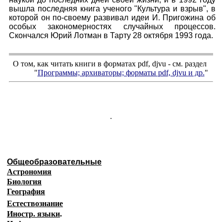
вышла последняя книга ученого "Культура и взрыв", в
которой он по-своему развивал идеи И. Пригожина об
особых закономерностях случайных процессов.
Скончался Юрий Лотман в Тарту 28 октября 1993 года.
О том, как читать книги в форматах
pdf
,
djvu
- см. раздел
"
Программы; архиваторы; форматы
pdf, djvu
и др.
"
.
Общеобразовательные
Астрономия
Биология
География
Естествознание
Иностр. языки
.