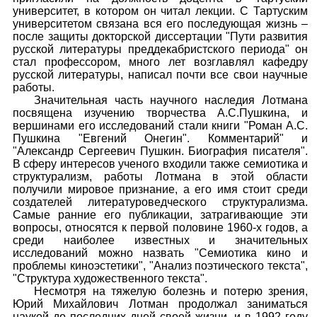
университет, в котором он читал лекции. С Тартуским
университетом связана вся его последующая жизнь –
после защиты докторской диссертации "Пути развития
русской литературы преддекабристского периода" он
стал профессором, много лет возглавлял кафедру
русской литературы, написал почти все свои научные
работы.
Значительная часть научного наследия Лотмана
посвящена изучению творчества А.С.Пушкина, и
вершинами его исследований стали книги "Роман А.С.
Пушкина "Евгений Онегин". Комментарий" и
"Александр Сергеевич Пушкин. Биография писателя".
В сферу интересов ученого входили также семиотика и
структурализм, работы Лотмана в этой области
получили мировое признание, а его имя стоит среди
создателей литературоведческого структурализма.
Самые ранние его публикации, затрагивающие эти
вопросы, относятся к первой половине 1960-х годов, а
среди наиболее известных и значительных
исследований можно назвать "Семиотика кино и
проблемы киноэстетики", "Анализ поэтического текста",
"Структура художественного текста".
Несмотря на тяжелую болезнь и потерю зрения,
Юрий Михайлович Лотман продолжал заниматься
наукой до последних дней своей жизни, и в 1992 году