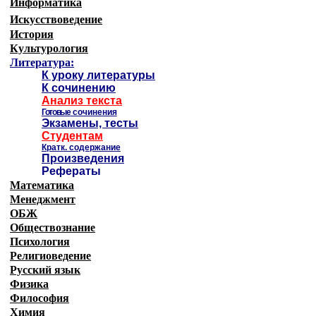
Информатика
Искусствоведение
История
Культурология
Литература:
К уроку литературы
К сочинению
Анализ текста
Готовые
сочинения
Экзамены, тесты
Студентам
Кратк. содержание
Произведения
Рефераты
Математика
Менеджмент
ОБЖ
Обществознание
Психология
Религиоведение
Русский язык
Физика
Философия
Химия