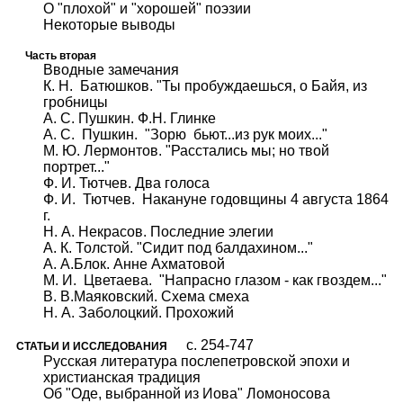
О "плохой" и "хорошей" поэзии
Некоторые выводы
Часть вторая
Вводные замечания
К. Н. Батюшков. "Ты пробуждаешься, о Байя, из
гробницы
А. С. Пушкин. Ф.Н. Глинке
А. С. Пушкин. "Зорю бьют...из рук моих..."
М. Ю. Лермонтов. "Расстались мы; но твой
портрет..."
Ф. И. Тютчев. Два голоса
Ф. И. Тютчев. Накануне годовщины 4 августа 1864
г.
Н. А. Некрасов. Последние элегии
А. К. Толстой. "Сидит под балдахином..."
А. А.Блок. Анне Ахматовой
М. И. Цветаева. "Напрасно глазом - как гвоздем..."
В. В.Маяковский. Схема смеха
Н. А. Заболоцкий. Прохожий
c. 254-747
СТАТЬИ И ИССЛЕДОВАНИЯ
Русская литература послепетровской эпохи и
христианская традиция
Об "Оде, выбранной из Иова" Ломоносова