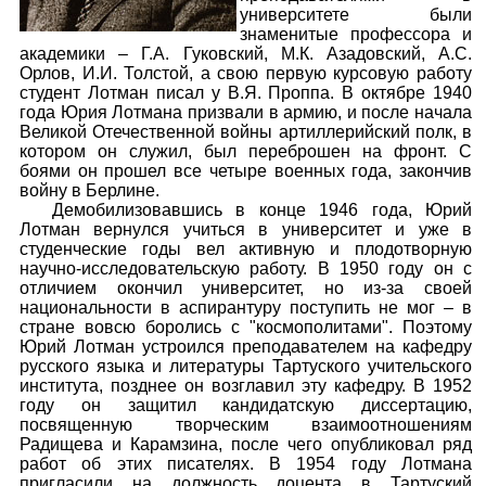
университете были
знаменитые профессора и
академики – Г.А. Гуковский, М.К. Азадовский, А.С.
Орлов, И.И. Толстой, а свою первую курсовую работу
студент Лотман писал у В.Я. Проппа. В октябре 1940
года Юрия Лотмана призвали в армию, и после начала
Великой Отечественной войны артиллерийский полк, в
котором он служил, был переброшен на фронт. С
боями он прошел все четыре военных года, закончив
войну в Берлине.
Демобилизовавшись в конце 1946 года, Юрий
Лотман вернулся учиться в университет и уже в
студенческие годы вел активную и плодотворную
научно-исследовательскую работу. В 1950 году он с
отличием окончил университет, но из-за своей
национальности в аспирантуру поступить не мог – в
стране вовсю боролись с "космополитами". Поэтому
Юрий Лотман устроился преподавателем на кафедру
русского языка и литературы Тартуского учительского
института, позднее он возглавил эту кафедру. В 1952
году он защитил кандидатскую диссертацию,
посвященную творческим взаимоотношениям
Радищева и Карамзина, после чего опубликовал ряд
работ об этих писателях. В 1954 году Лотмана
пригласили на должность доцента в Тартуский