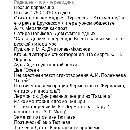
Радищев - поэт-переводчик
Поэзия Карамзина
Поэзия 1790-1810-х годов
Стихотворение Андрея Тургенева "К отечеству" и
его речь в Дружеском литературном обществе
А. Ф. Мерзляков как поэт
Сатира Воейкова "Дом сумасшедших"
"Сады" Делиля в переводе Воейкова и их место в
русской литературе
Пушкин и М. А. Дмитриев-Мамонов
Кто был автором стихотворения "На смерть К. П.
Чернова"
Аутсайдер пушкинской эпохи
Две "Осени"
Неизвестный текст стихотворения А. И. Полежаева
"Гений"
Поэтическая декларация Лермонтова ("Журналист,
читатель и писатель")
Лермонтов. Две реминисценции из "Гамлета"
Из комментария к поэме "Мцыри"
О стихотворении М. Ю. Лермонтова "Парус"
(совместно с 3. Г. Минц)
Заметки по поэтике Тютчева
Поэтический мир Тютчева
Тютчев и Данте. К постановке проблемы