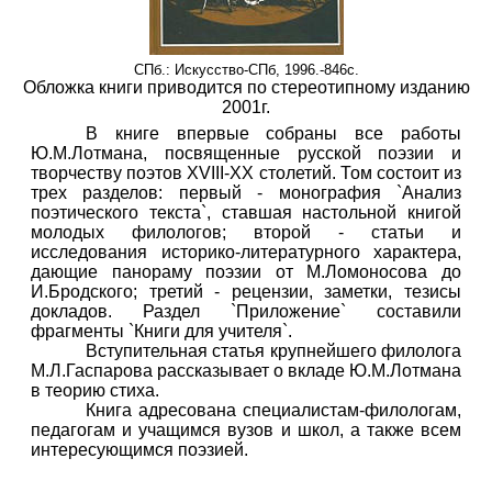
СПб.: Искусство-СПб, 1996.-846c.
Обложка книги приводится по стереотипному изданию
2001г.
В книге впервые собраны все работы
Ю.М.Лотмана, посвященные русской поэзии и
творчеству поэтов XVIII-XX столетий. Том состоит из
трех разделов: первый - монография `Анализ
поэтического текста`, ставшая настольной книгой
молодых филологов; второй - статьи и
исследования историко-литературного характера,
дающие панораму поэзии от М.Ломоносова до
И.Бродского; третий - рецензии, заметки, тезисы
докладов. Раздел `Приложение` составили
фрагменты `Книги для учителя`.
Вступительная статья крупнейшего филолога
М.Л.Гаспарова рассказывает о вкладе Ю.М.Лотмана
в теорию стиха.
Книга адресована специалистам-филологам,
педагогам и учащимся вузов и школ, а также всем
интересующимся поэзией.