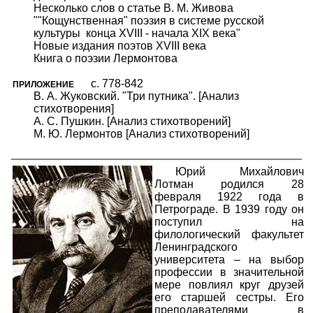
Несколько слов о статье В. М. Живова
""Кощунственная" поэзия в системе русской
культуры конца XVIII - начала XIX века"
Новые издания поэтов XVIII века
Книга о поэзии Лермонтова
c. 778-842
ПРИЛОЖЕНИЕ
В. А. Жуковский. "Три путника". [Анализ
стихотворения]
А. С. Пушкин. [Анализ стихотворений]
М. Ю. Лермонтов [Анализ стихотворений]
Юрий Михайлович
Лотман родился 28
февраля 1922 года в
Петрограде. В 1939 году он
поступил на
филологический факультет
Ленинградского
университета – на выбор
профессии в значительной
мере повлиял круг друзей
его старшей сестры. Его
преподавателями в