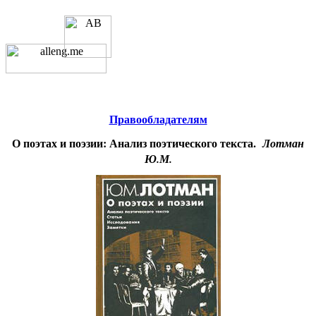
Educational resources of the Internet
-
Literature
.
Образовательные ресурсы
Интернета
-
Литература.
Главная страница
(Содержание)
Гостевая
Правообладателям
О поэтах и поэзии: Анализ поэтического текста.
Лотман
Ю.М.