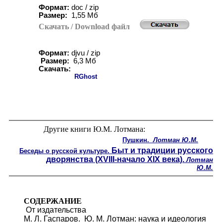
Формат:
doc / zip
Размер:
1,55 Мб
Скачать
/ Download
файл
Формат:
djvu / zip
Размер:
6
,
3
Мб
Скачать:
RGhost
Другие книги Ю.М. Лотмана:
Пушкин.
Лотман Ю.М.
Быт и традиции русского
Беседы о русской культуре.
дворянства (XVIII-начало XIX века).
Лотман
Ю.М.
СОДЕРЖАНИЕ
От издательства
М. Л. Гаспаров. Ю. М. Лотман: наука и идеология