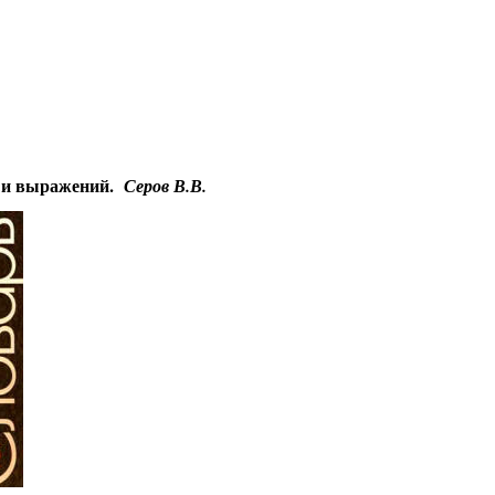
Educational resources of the Internet
-
Literature
.
Гостевая
 и выражений.
Серов В.В.