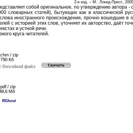
2-е изд. – М.: Локид-Пресс, 2005
редставляет собой оригинальное, по утверждению автора -
000 словарных статей), бытующих как в классической рус
слова иностранного происхождения, прочно вошедшие в от
елей с историей этих слов, уточняет их авторство, даёт т
екстах и устной речи.
кого круга читателей.
chm / zip
790
Кб
ь
/ Download
файл
pdf / zip
48,6
Мб
:
RGhost