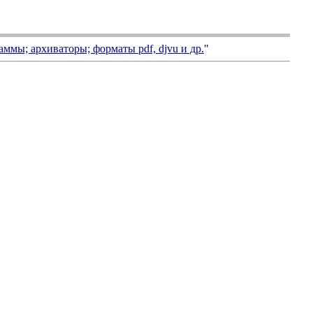
аммы; архиваторы; форматы
pdf, djvu
и др.
"