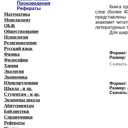
Произведения
Книга п
Рефераты
слов (более 4
Математика
представлены 
Менеджмент
знакомит читат
ОБЖ
литературных т
Обществознание
Для широ
Психология
Религиоведение
Русский язык
Формат:
Физика
Размер:
Философия
Скачат
Химия
Экология
Экономика
Юриспруденция
Формат:
Размер:
Школа - и др.
Скачать
Студентам - и др.
Экзамены
школа
Абитуриентам
Библиотеки
Справочники
Рефераты