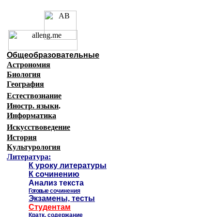
Образовательные ресурсы 
Главная страница
(Содержание)
Общеобразовательные
Астрономия
Биология
География
Естествознание
Иностр. языки
.
Информатика
Искусствоведение
История
Культурология
Литература:
К уроку литературы
К сочинению
Анализ текста
Готовые
сочинения
Экзамены, тесты
Студентам
Кратк. содержание