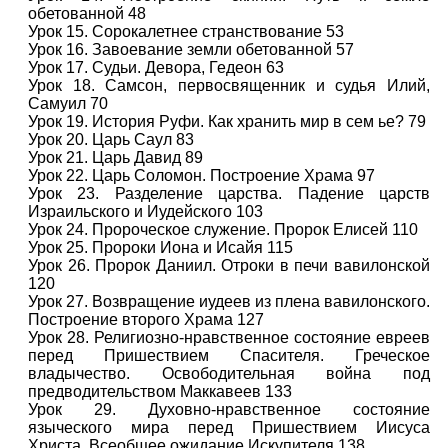
обетованной 48
Урок 15. Сорокалетнее странствование 53
Урок 16. Завоевание земли обетованной 57
Урок 17. Судьи. Девора, Гедеон 63
Урок 18. Самсон, первосвященник и судья Илий,
Самуил 70
Урок 19. История Руфи. Как хранить мир в сем ье? 79
Урок 20. Царь Саул 83
Урок 21. Царь Давид 89
Урок 22. Царь Соломон. Построение Храма 97
Урок 23. Разделение царства. Падение царств
Израильского и Иудейского 103
Урок 24. Пророческое служение. Пророк Елисей 110
Урок 25. Пророки Иона и Исайя 115
Урок 26. Пророк Даниил. Отроки в печи вавилонской
120
Урок 27. Возвращение иудеев из плена вавилонского.
Построение второго Храма 127
Урок 28. Религиозно-нравственное состояние евреев
перед Пришествием Спасителя. Греческое
владычество. Освободительная война под
предводительством Маккавеев 133
Урок 29. Духовно-нравственное состояние
языческого мира перед Пришествием Иисуса
Христа. Всеобщее ожидание Искупителя 138