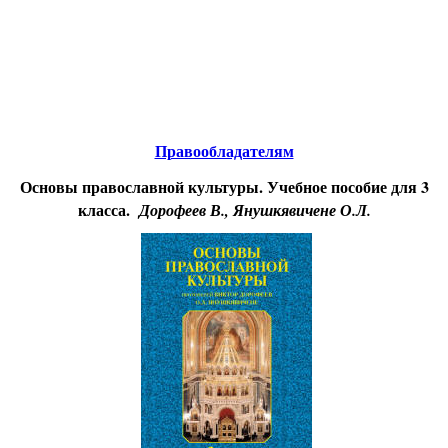
Educational resources of the Internet
-
Religious Studies
.
Образовательные ресурсы Интернета
-
Религиоведение.
Главная страница
(Содержание)
Гостевая
Правообладателям
Основы православной культуры. Учебное пособие для 3
класса.
Дорофеев В., Янушкявичене О.Л.