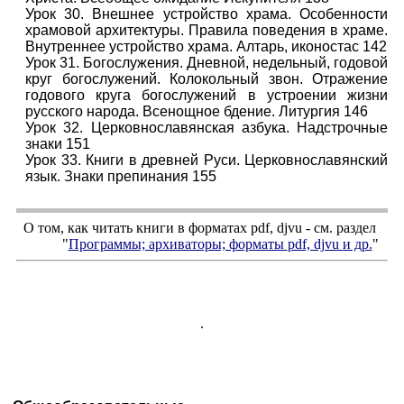
Урок 30. Внешнее устройство храма. Особенности
храмовой архитектуры. Правила поведения в храме.
Внутреннее устройство храма. Алтарь, иконостас 142
Урок 31. Богослужения. Дневной, недельный, годовой
круг богослужений. Колокольный звон. Отражение
годового круга богослужений в устроении жизни
русского народа. Всенощное бдение. Литургия 146
Урок 32. Церковнославянская азбука. Надстрочные
знаки 151
Урок 33. Книги в древней Руси. Церковнославянский
язык. Знаки препинания 155
О том, как читать книги в форматах
pdf
,
djvu
- см. раздел
"
Программы; архиваторы; форматы
pdf, djvu
и др.
"
.