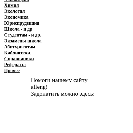
Химия
Экология
Экономика
Юриспруденция
Школа - и др.
Студентам - и др.
Экзамены
школа
Абитуриентам
Библиотеки
Справочники
Рефераты
Прочее
Помоги нашему сайту
alleng!
Задонатить можно здесь: