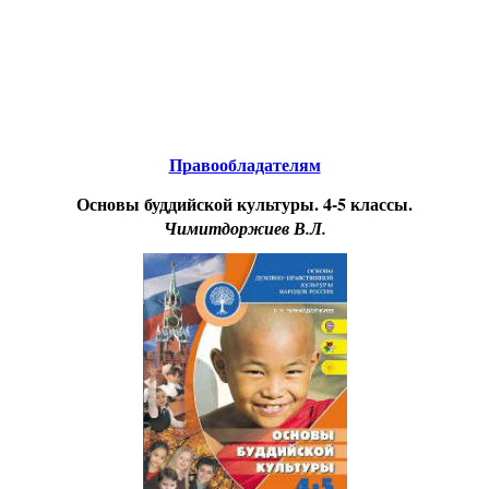
Educational resources of the Internet
-
Religious Studies
.
Образовательные ресурсы Интернета
-
Религиоведение.
Главная страница
(Содержание)
Гостевая
Правообладателям
Основы буддийской культуры. 4-5 классы.
Чимитдоржиев В.Л.