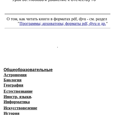
О том, как читать книги в форматах
pdf
,
djvu
- см. раздел
"
Программы; архиваторы; форматы
pdf, djvu
и др.
"
.
Общеобразовательные
Астрономия
Биология
География
Естествознание
Иностр. языки
.
Информатика
Искусствоведение
История