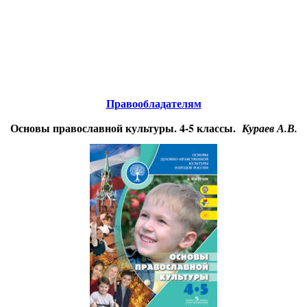
Educational resources of the Internet
-
Religious Studies
.
Образовательные ресурсы Интернета
-
Религиоведение.
Главная страница
(Содержание)
Гостевая
Правообладателям
Основы православной культуры. 4-5 классы.
Кураев А.В.