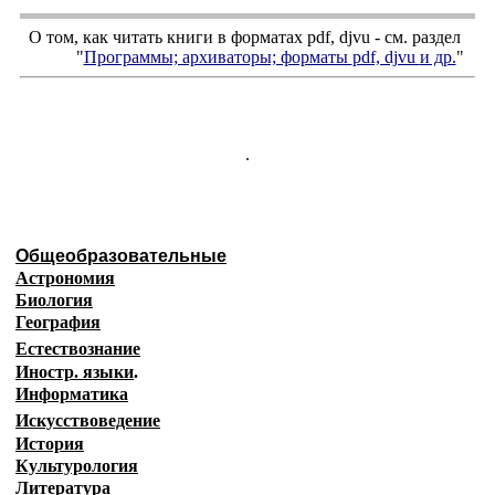
О том, как читать книги в форматах
pdf
,
djvu
- см. раздел
"
Программы; архиваторы; форматы
pdf, djvu
и др.
"
.
Общеобразовательные
Астрономия
Биология
География
Естествознание
Иностр. языки
.
Информатика
Искусствоведение
История
Культурология
Литература