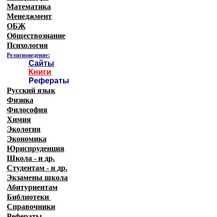
Математика
Менеджмент
ОБЖ
Обществознание
Психология
Религиоведение:
Сайты
Книги
Рефераты
Русский язык
Физика
Философия
Химия
Экология
Экономика
Юриспруденция
Школа - и др.
Студентам - и др.
Экзамены
школа
Абитуриентам
Библиотеки
Справочники
Рефераты