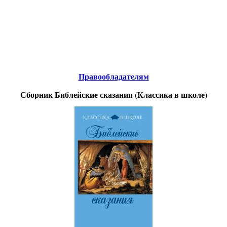
Educational resources of the Internet
-
Religious Studies
.
Образовательные ресурсы Интернета
-
Религиоведение.
Главная страница
(Содержание)
Гостевая
Правообладателям
Сборник Библейские сказания (Классика в школе)