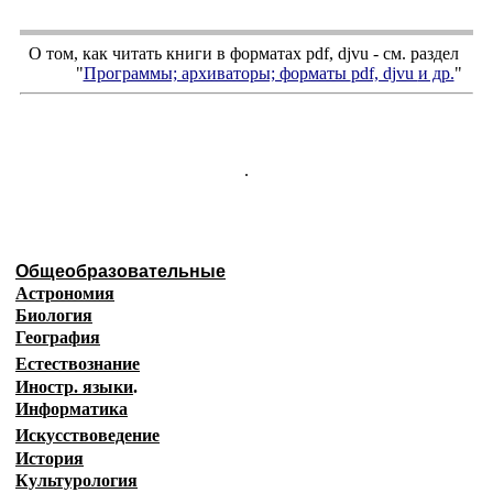
О том, как читать книги в форматах
pdf
,
djvu
- см. раздел
"
Программы; архиваторы; форматы
pdf, djvu
и др.
"
.
Общеобразовательные
Астрономия
Биология
География
Естествознание
Иностр. языки
.
Информатика
Искусствоведение
История
Культурология