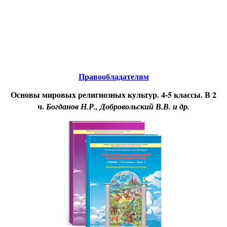
Educational resources of the Internet
-
Religious Studies
.
Образовательные ресурсы Интернета
-
Религиоведение.
Главная страница
(Содержание)
Правообладателям
Основы мировых религиозных культур. 4-5 классы. В 2
ч.
Богданов Н.Р., Добровольский В.В. и др.