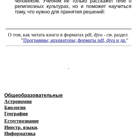
человеком. Учебник не только расскажет тебе о
религиозных культурах, но и поможет научиться
тому, что нужно для принятия решений:
О том, как читать книги в форматах
pdf
,
djvu
- см. раздел
"
Программы; архиваторы; форматы
pdf, djvu
и др.
"
.
Общеобразовательные
Астрономия
Биология
География
Естествознание
Иностр. языки
.
Информатика