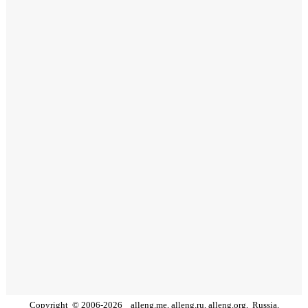
Copyright
©
2006
-
2026
alleng.me, alleng.ru, alleng.org,
Russia,