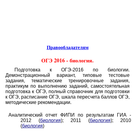
Educational resources of the Internet
-
Biology.
Образовательные ресурсы Интернета
-
Биология.
Главная страница
(Содержание)
Гостевая
Правообладателям
ОГЭ 2016 - биология.
Подготовка к ОГЭ-2016 по биологии.
Демонстрационный вариант, типовые тестовые
задания, тематические тренировочные задания,
практикум по выполнению заданий, самостоятельная
подготовка к ОГЭ, полный справочник для подготовки
к ОГЭ, расписание ОГЭ, шкала пересчета баллов ОГЭ,
методические рекомендации.
Аналитический отчет ФИПИ по результатам ГИА -
2012 (
биология
); 2011 (
биология
); 2010
(
биология
)