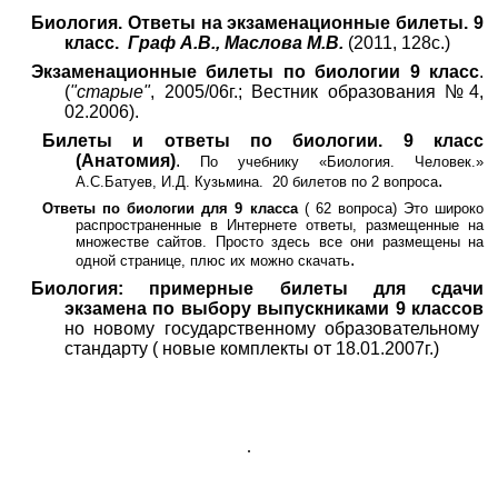
Биология. Ответы на экзаменационные билеты. 9
класс.
Граф А.В., Маслова М.В.
(2011, 128с.)
Экзаменационные билеты по биологии 9 класс
.
(
"старые"
, 2005
/
06г.; Вестник образования №4,
02.2006)
.
Билеты и ответы по биологии. 9 класс
(Анатомия)
.
По учебнику «Биология. Человек.»
.
А.С.Батуев, И.Д. Кузьмина.
20 билетов по 2 вопроса
Ответы по биологии для
9
класса
(
62 вопроса) Это широко
распространенные в Интернете ответы, размещенные на
множестве сайтов. Просто здесь все они размещены на
.
одной странице, плюс их можно скачать
Биология: примерные билеты для сдачи
экзамена по выбору выпускниками 9 классов
но новому государственному образовательному
стандарту ( новые комплекты от 18.01.2007г.)
.