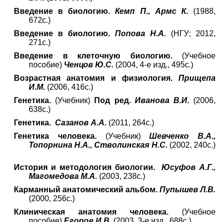
Введение в биологию.
Кемп П., Армс К.
(1988,
672с.)
Введение в биологию.
Попова Н.А.
(НГУ; 2012,
271с.)
Введение в клеточную биологию.
(Учебное
пособие)
Ченцов Ю.С.
(2004, 4-е изд., 495с.)
Возрастная анатомия и физиология.
Прищепа
И.М.
(2006, 416с.)
Генетика.
(Учебник)
Под ред.
Иванова В.И.
(2006,
638с.)
Генетика.
Сазанов А.А.
(2011, 264с.)
Генетика человека.
(Учебник)
Шевченко В.А.,
Топорнина Н.А., Стволинская Н.С.
(2002, 240с.)
История и методология биологии.
Юсуфов А.Г.,
Магомедова М.А.
(2003, 238с.)
Карманный анатомический альбом.
Пупышев Л.В.
(2000, 256с.)
Клиническая анатомия человека.
(Учебное
пособие)
Егоров И.В.
(2003, 3-е изд., 688с.)