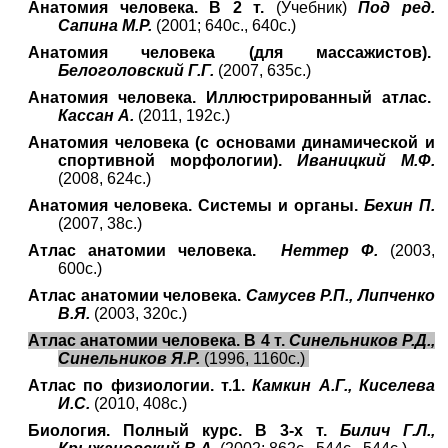
Анатомия человека. В 2 т.
(Учебник)
Под ред.
Сапина М.Р.
(2001; 640с., 640с.)
Анатомия человека (для массажистов).
Белоголовский Г.Г.
(2007, 635с.)
Анатомия человека. Иллюстрированный атлас.
Кассан А.
(2011, 192с.)
Анатомия человека (с основами динамической и
спортивной морфологии).
Иваницкий М.Ф.
(2008, 624с.)
Анатомия человека. Системы и органы.
Бехин П.
(2007, 38с.)
Атлас анатомии человека.
Неттер Ф.
(2003,
600с.)
Атлас анатомии человека.
Самусев Р.П., Липченко
В.Я.
(2003, 320с.)
Атлас анатомии человека. В 4 т.
Синельников Р.Д.,
Синельников Я.Р.
(1996, 1160с.)
Атлас по физиологии. т.1.
Камкин А.Г., Киселева
И.С.
(2010, 408с.)
Биология. Полный курс. В 3-х т.
Билич Г.Л.,