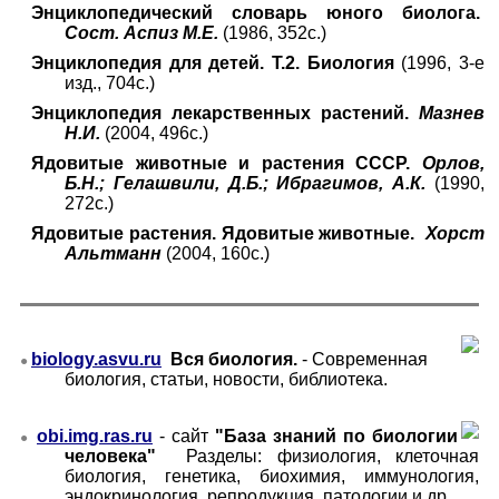
Энциклопедический словарь юного биолога.
Сост. Аспиз М.Е.
(1986, 352с.)
Энциклопедия для детей. Т.2. Биология
(1996, 3-е
изд., 704с.)
Энциклопедия лекарственных растений.
Мазнев
Н.И.
(2004, 496с.)
Ядовитые животные и растения СССР.
Орлов,
Б.Н.; Гелашвили, Д.Б.; Ибрагимов, А.К.
(
1990,
272с.)
Ядовитые растения. Ядовитые животные.
Хорст
Альтманн
(2004, 160с.)
biology.asvu.ru
Вся биология.
- Современная
●
биология, статьи, новости, библиотека.
obi.img.ras.ru
-
сайт
"База знаний по биологии
●
человека"
Разделы: физиология, клеточная
биология, генетика, биохимия, иммунология,
эндокринология, репродукция, патологии и др.