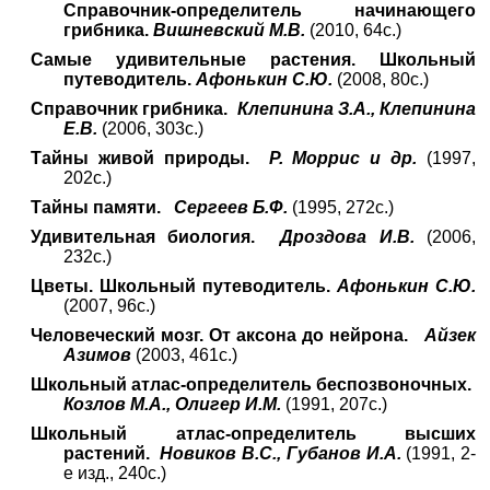
Справочник-определитель начинающего
грибника.
Вишневский М.В.
(2010, 64с.)
Самые удивительные растения. Школьный
путеводитель.
Афонькин С.Ю.
(2008, 80с.)
Справочник грибника.
Клепинина З.А., Клепинина
Е.В.
(2006, 303с.)
Тайны живой природы.
Р. Моррис и др.
(1997,
202с.)
Тайны памяти.
Сергеев Б.Ф.
(1995, 272с.)
Удивительная биология.
Дроздова И.В.
(2006,
232с.)
Цветы. Школьный путеводитель.
Афонькин С.Ю.
(2007, 96с.)
Человеческий мозг. От аксона до нейрона.
Айзек
Азимов
(2003, 461с.)
Школьный атлас-определитель беспозвоночных.
Козлов М.А., Олигер И.М.
(1991, 207с.)
Школьный атлас-определитель высших
растений.
Новиков В.С., Губанов И.А.
(1991, 2-
е изд., 240с.)