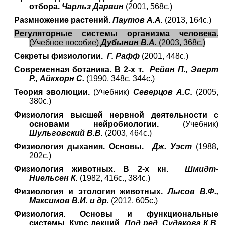
отбора.
Чарльз Дарвин
(2001, 568с.)
Размножение растений.
Паутов А.А.
(2013, 164с.)
Регуляторные системы организма человека.
(Учебное пособие)
Дубынин В.А.
(2003, 368с.)
Секреты физиологии.
Г. Рафф
(2001, 448с.)
Современная ботаника. В 2-х т.
Рейвн П., Эверт
Р., Айкхорн С.
(1990, 348с, 344с.)
Теория эволюции.
(Учебник)
Северцов А.С.
(2005,
380с.)
Физиология высшей нервной деятельности с
основами нейробиологии.
(Учебник)
Шульговский В.В.
(2003, 464с.)
Физиология дыхания. Основы.
Дж. Уэст
(1988,
202с.)
Физиология животных. В 2-х кн.
Шмидт-
Ниельсен К.
(1982, 416с., 384с.)
Физиология и этология животных.
Лысов В.Ф.,
Максимов В.И. и др.
(2012, 605с.)
Физиология. Основы и функциональные
системы. Курс лекций.
Под ред. Судакова К.В.