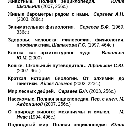
Животные. Полная энциклопедия.
Юлия
Школьник
(2007, 256с.)
Живые барометры рядом с нами.
Сергеев А.Н.
(2003, 288с.)
Занимательная физиология.
Сергеев Б.Ф.
(1969,
336с.)
Здоровье человека: философия, физиология,
профилактика.
Шаталова Г.С.
(1997, 464с.)
Клетка как архитектурное чудо.
Васильев
Ю.М.
(2000)
Кошки. Школьный путеводитель.
Афонькин С.Ю.
(2007, 96с.)
Краткая история биологии. От алхимии до
генетики.
Айзек Азимов
(2002, 223с.)
Мир лесных дебрей.
Сергеев Б.Ф.
(2003, 256с.)
Насекомые. Полная энциклопедия.
Пер. с англ. М.
Авдониной
(2007, 256с.)
О природе живого: механизмы и смысл.
М.
Ичас
(1994, 496с.)
Подводный мир. Полная энциклопедия.
Юлия