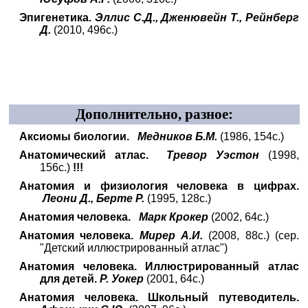
Эпигенетика.
Эллис С.Д., Дженювейн Т., Рейнберг
Д.
(2010, 496с.)
Дополнительно, разное:
Аксиомы биологии.
Медников Б.М.
(1986, 154с.)
Анатомический атлас.
Тревор Уэстон
(1998,
156с.)
!!!
Анатомия и физиология человека в цифрах.
Леони Д., Берте Р.
(1995, 128с.)
Анатомия человека.
Марк Крокер
(2002, 64с.)
Анатомия человека.
Мирер А.И.
(2008, 88с.) (сер.
"Детский иллюстрированный атлас")
Анатомия человека. Иллюстрированный атлас
для детей.
Р. Уокер
(2001, 64с.)
Анатомия человека. Школьный путеводитель.