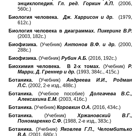
энциклопедия.
Гл. ред. Горкин А.П.
(2006,
560с.)
Биология человека.
Дж. Харрисон и др.
(1979,
612с.)
Биология человека в диаграммах.
Пикеринг В.Р.
(2003, 182с.)
Биофизика.
(Учебник)
Антонов В.Ф. и др.
(2000,
288с.)
Биофизика.
(Учебник)
Рубин А.Б.
(2016, 192с.)
Биохимия человека. В 2-х томах.
(Учебник)
Р.
Марри, Д. Греннер и др.
(1993, 384с., 415с.)
Ботаника.
(Учебник)
Андреева И.И., Родман
Л.С.
(2002, 2-е изд., 488с.)
Ботаника.
(Учебное пособие)
Долгачева В.С.,
Алексахина Е.М.
(2003, 416с.)
Ботаника.
(Учебник)
Коровкин О.А.
(2016, 434с.)
Ботаника.
(Учебник)
Хржановский В.Г.,
Пономаренко С.Ф.
(1988, 2-е изд., 383с.)
Ботаника.
(Учебник)
Яковлев Г.П., Челомбитько
В.А.
(2001, 680с.)