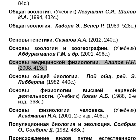
84с.)
Общая зоология.
(Учебник)
Левушкин С.И., Шилов
И.А.
(1994, 432с.)
Общая зоология.
Хадорн Э., Венер Р.
(1989, 528с.)
Основы генетики.
Сазанов А.А.
(2012, 240с.)
Основы зоологии и зоогеографии.
(Учебник)
Абдурахманов Г.М. и др.
(2001, 496с.)
Основы медицинской физиологии.
Алипов Н.Н.
(2008, 413с.)
Основы общей биологии.
Под общ. ред. Э.
Либберта
(1982, 440с.)
Основы физиологии высшей нервной
деятельности.
(Учебник)
Коган А.Б.
(1988, 2-е
изд., 368с.)
Основы физиологии человека.
(Учебник)
Агаджанян Н.А.
(2001, 2-е изд., 408с.)
Популяционная биология и эволюция.
Солбриг
О., Солбриг Д.
(1982, 488с.)
Происхождение видов путем естественного