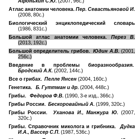
Афонькин С.Ю.
(2007, 96с.)
Атлас анатомии человека.
Пер. Севастьяновой И.
(2008, 80с.)
Биологический энциклопедический словарь
(1986, 831с.)
Большой атлас анатомии человека.
Перез В.
(2013, 192с.)
Большой определитель грибов.
Юдин А.В.
(2001,
256с.)
Введение в проблемы биоразнообразия.
Бродский А.К.
(2002, 144с.)
Все о грибах.
Пелле Янсен
(2004, 160с.)
Генетика.
Б. Гуттман и др.
(2004, 448с.)
Грибы.
Федоров Ф.В.
(1990, 3-е изд., 366с.)
Грибы России.
Бескоровайный А.
(1999, 320с.)
Грибы России.
Уханова И., Манжура Ю.
(2007,
320с.)
Грибы. Справочник миколога и грибника.
Дудка
И.А., Вассер С.П.
(1987, 536с.)