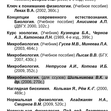
Ключ к пониманию физиологии.
(Учебное пособие)
Леках В.А.
(2002, 360с.)
Концепции современного естествознания.
Биология.
(Учебное пособие)
Анисимов А.П.
(ДВГУ, 2000, 102с.)
Курс зоологии.
(Учебник)
Кузнецов Б.А., Чернов
А.З., Катонова Л.Н.
(1989, 4-е изд., 399с.)
Микробиология.
(Учебник)
Гусев М.В., Минеева Л.А.
(2003, 464с.)
Микробиология.
(Учебное пособие)
Лысак В.В.
(БГУ,
2007, 430с.)
Микробиология.
Нетрусов А.И., Котова И.Б.
(2009, 352с.)
Микробиология.
(для ссузов)
Шильникова В.К. и
др.
(2006, 270с.)
Наглядная биохимия.
Кольман Я., Рём К.-Г.
(2000,
469с.)
Нормальная физиология.
Агаджанян Н.А.,
Смирнов В.М.
(2009, 520с.)
Нормальная физиология.
Под ред. Дегтярева