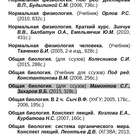
В.П., Будылиной С.М.
(2006, 736с.)
Нормальная физиология.
(Учебник)
Орлов Р.С.
(2010, 832с.)
Нормальная физиология. Краткий курс.
Зинчук
В.В., Балбатун О.А., Емельянчик Ю.М.
(2010,
431с.)
Нормальная физиология человека.
(Учебник)
Ткаченко Б.И.
(2005, 2-е изд., 928с.)
Общая биология.
(для ссузов)
Колесников С.И.
(2015, 288с.)
Общая биология.
(Учебник для ссузов)
Под ред.
Константинова В.М.
(2008, 256с.)
Общая биология.
(для ссузов)
Мамонтов С.Г.,
Захаров В.Б.
(2015, 328с.)
Общая биология. В 2 ч.
Сыч В.Ф.
(УлГУ; 2005, 176с.,
2006, 195с.)
Общая биология. Конспект лекций.
Козлова Е.А.,
Курбатова Н.С.
(2007, 160с.)
Общая биология: система органического мира.
Конспект лекций.
Леонтьев Д.В.
(ХГЗВА; 2013,