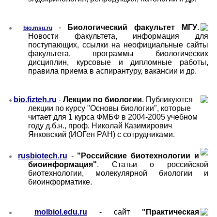
-
Биологический факультет МГУ
.
●
bio.msu.ru
Новости факультета, информация для
поступающих,
ссылки на неофициальные сайты
факультета,
программы биологических
дисциплин, курсовые и дипломные работы,
правила приема в аспирантуру, вакансии и др.
bio.fizteh.ru
-
Лекции по биологии
. Публикуются
●
лекции по курсу "Основы биологии", которые
читает для 1 курса ФМБФ в 2004-2005 учебном
году д.б.н., проф. Николай Казимирович
Янковский (ИОГен РАН) с сотрудниками.
rusbiotech.ru
-
"Российские биотехнологии и
●
биоинформация"
. Статьи о российской
биотехнологии, молекулярной биологии и
биоинформатике.
molbiol.edu.ru
-
сайт
"Практическая
●