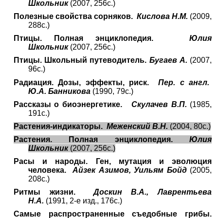
Школьник
(2007, 256с.)
Полезные свойства сорняков.
Кислова Н.М.
(2009,
288с.)
Птицы. Полная энциклопедия.
Юлия
Школьник
(2007, 256с.)
Птицы. Школьный путеводитель.
Бугаев А.
(2007,
96с.)
Радиация. Дозы, эффекты, риск.
Пер. с англ.
Ю.А. Банникова
(1990, 79с.)
Рассказы о биоэнергетике.
Скулачев В.П.
(1985,
191с.)
Растения-индикаторы.
Меженский В.Н.
(2004, 80с.)
Растения. Полная энциклопедия.
Юлия
Школьник
(2007, 256с.)
Расы и народы. Ген, мутация и эволюция
человека.
Айзек Азимов, Уильям Бойд
(2005,
208с.)
Ритмы жизни.
Доскин В.А., Лаврентьева
Н.А.
(1991, 2-е изд., 176с.)
Самые распространенные съедобные грибы.