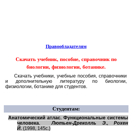
Educational resources of the Internet
-
Biology.
Образовательные ресурсы Интернета
-
Биология.
Главная страница
(Содержание)
Правообладателям
Скачать учебник, пособие, справочник по
биологии, физиологии, ботанике.
Скачать учебники, учебные пособия, справочники
и дополнительную литературу по биологии,
физиологии, ботанике для студентов.
Студентам:
Анатомический атлас. Функциональные системы
человека.
Лютьен-Дреколль Э., Рохен
Й.
(1998, 145с.)