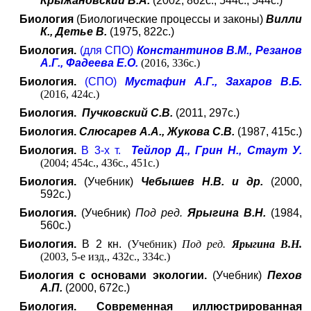
Крыжановский В.А.
(2002; 862с., 544с., 544с.)
Биология
(Биологические процессы и законы)
Вилли
К., Детье В.
(1975, 822с.)
Биология.
(для СПО)
Константинов В.М., Резанов
А.Г., Фадеева Е.О.
(2016, 336с.)
Биология.
(СПО)
Мустафин А.Г., Захаров В.Б.
(2016, 424с.)
Биология.
Пучковский С.В.
(2011, 297с.)
Биология.
Слюсарев А.А., Жукова С.В.
(1987, 415с.)
Биология.
В 3-х т.
Тейлор Д., Грин Н., Стаут У.
(2004; 454с., 436с., 451с.)
Биология.
(Учебник)
Чебышев Н.В. и др.
(2000,
592с.)
Биология.
(Учебник)
Под ред.
Ярыгина
В.Н.
(1984,
560с.)
Биология.
В 2 кн.
(Учебник)
Под ред.
Ярыгина
В.Н.
(2003, 5-е изд., 432с., 334с.)
Биология с основами экологии.
(Учебник)
Пехов
А.П.
(2000, 672с.)
Биология. Современная иллюстрированная