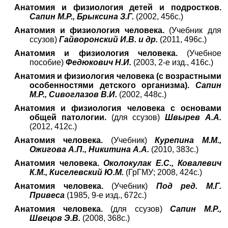
Анатомия и физиология детей и подростков.
Сапин М.Р., Брыксина З.Г.
(2002, 456с.)
Анатомия и физиология человека.
(Учебник для
ссузов)
Гайворонский И.В. и др.
(2011, 496с.)
Анатомия и физиология человека.
(Учебное
пособие)
Федюкович Н.И.
(2003, 2-е изд., 416с.)
Анатомия и физиология человека (с возрастными
особенностями детского организма).
Сапин
М.Р., Сивоглазов В.И.
(2002, 448с.)
Анатомия и физиология человека с основами
общей патологии.
(для ссузов)
Швырев А.А.
(2012, 412с.)
Анатомия человека.
(Учебник)
Курепина М.М.,
Ожигова А.П., Никитина А.А.
(2010, 383с.)
Анатомия человека.
Околокулак Е.С., Ковалевич
К.М., Киселевский Ю.М.
(ГрГМУ; 2008, 424с.)
Анатомия человека.
(Учебник)
Под ред. М.Г.
Привеса
(1985, 9-е изд., 672с.)
Анатомия человека.
(для ссузов)
Сапин М.Р.,
Швецов Э.В.
(2008, 368с.)