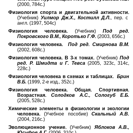
(2000, 784с.)
Физиология спорта и двигательной активности.
(Учебник)
Уилмор Дж.Х., Костилл Д.Л.
, пер. с
англ. (1997, 504с)
Физиология человека.
(Учебник)
Под ред.
Покровского В.М., Коротько Г.Ф.
(2003, 656с.)
Физиология человека.
Под ред. Смирнова В.М.
(2002, 608с.)
Физиология человека. В 3-х томах.
(Учебник)
Под
ред. Р. Шмидта и Г. Тевса
(2005, 323с, 314с,
228с.)
Физиология человека в схемах и таблицах.
Брин
В.Б.
(1999, 2-е изд., 352с.)
Физиология человека. Общая. Спортивная.
Возрастная.
Солодков А.С., Сологуб Е.Б.
(2005, 528с.)
Химические элементы в физиологии и экологии
человека.
(Учебное пособие)
Скальный А.В.
(2004, 216с.)
Эволюционное учение.
(Учебник)
Яблоков А.В.,
Юсуфов А.Г.
(2006, 310с.)