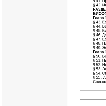
§ 41. 
§ 42. 
РАЗДЕ
БИОСФ
Глава 
§ 43. 
§ 44. 
§ 45. 
§ 46. 
§ 47. 
§ 48. 
§ 49. 
Глава 
§ 50. 
§ 51. 
§ 52. 
§ 53. 
§ 54. 
§ 55 . 
Список