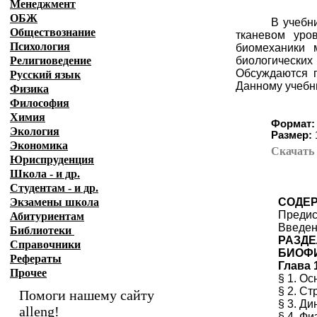
Менеджмент
ОБЖ
В учебн
Обществознание
тканевом уро
Психология
биомеханики 
Религиоведение
биологически
Обсуждаются п
Русский язык
Данному учебни
Физика
Философия
Химия
Формат:
Экология
Размер:
Экономика
Скачат
Юриспруденция
Школа - и др.
Студентам - и др.
Экзамены
школа
СОДЕ
Предис
Абитуриентам
Введен
Библиотеки
РАЗДЕЛ
Справочники
БИОФИ
Рефераты
Глава 
Прочее
§ 1. О
§ 2. С
Помоги нашему сайту
§ 3. Д
alleng!
§ 4. Ф