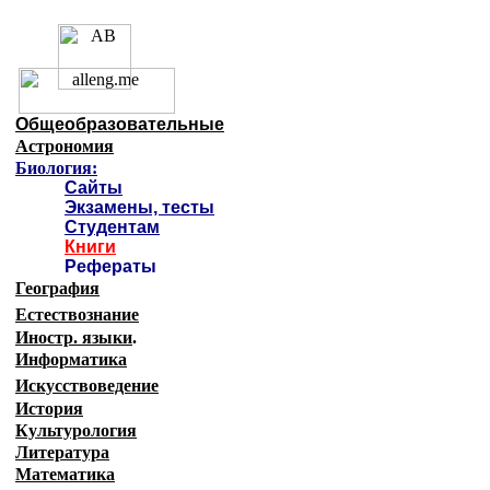
Образовательные ресурсы И
Главная страница
(Содержание)
Общеобразовательные
Астрономия
Биология:
Сайты
Экзамены, тесты
Студентам
Книги
Рефераты
География
Естествознание
Иностр. языки
.
Информатика
Искусствоведение
История
Культурология
Литература
Математика