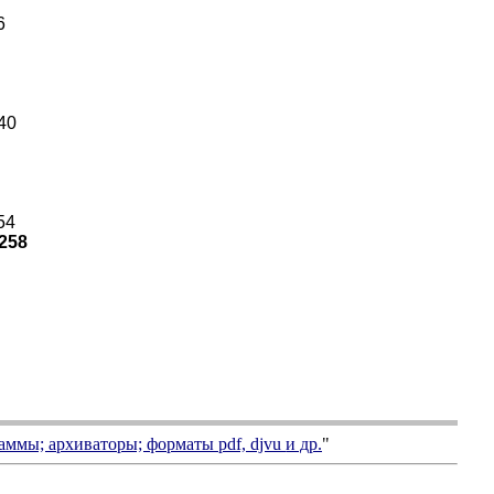
6
40
54
258
аммы; архиваторы; форматы
pdf, djvu
и др.
"