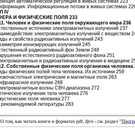
Принцип автоматической регуляции в живых системах 223
Информация. Информационные потоки в живых системах 22
Л IV
ЕРА И ФИЗИЧЕСКИЕ ПОЛЯ 233
11. Человек и физические поля окружающего мира 236
Естественные источники электромагнитных излучений 237
Взаимодействие электромагнитных излучений с веществом 2
Виды и свойства радиоактивных излучений 243
Дозиметрия ионизирующих излучений 245
Естественный радиоактивный фон Земли 248
Нарушения естественного радиоактивного фона 251
Электромагнитные и радиоактивные излучения в медицине 2
12. Собственные физические поля организма человека 
Виды физических полей тела человека. Их источники 259
Низкочастотные электрические и магнитные поля 263
Инфракрасное излучение 268
Электромагнитные волны СВЧ-диапазона 272
Оптическое излучение тела человека 276
Акустические поля человека 277
 рекомендуемой литературы 283
О том, как читать книги в форматах
pdf
,
djvu
- см. раздел "
Прогр