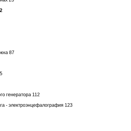
2
окна 87
05
го генератора 112
зга - электроэнцефалография 123