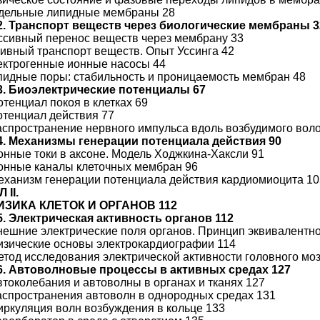
одельные липидные мембраны 28
2. Транспорт веществ через биологические мембраны 3
ассивный перенос веществ через мембрану 33
ктивный транспорт веществ. Опыт Уссинга 42
лектрогенные ионные насосы 44
ипидные поры: стабильность и проницаемость мембран 48
3. Биоэлектрические потенциалы 67
отенциал покоя в клетках 69
Потенциал действия 77
Распространение нервного импульса вдоль возбудимого вол
4. Механизмы генерации потенциала действия 90
Ионные токи в аксоне. Модель Ходжкина-Хаксли 91
Ионные каналы клеточных мембран 96
Механизм генерации потенциала действия кардиомиоцита 1
 II.
ЗИКА КЛЕТОК И ОРГАНОВ 112
5. Электрическая активность органов 112
Внешние электрические поля органов. Принцип эквивалентно
Физические основы электрокардиографии 114
Метод исследования электрической активности головного мо
6. Автоволновые процессы в активных средах 127
Автоколебания и автоволны в органах и тканях 127
Распространения автоволн в однородных средах 131
Циркуляция волн возбуждения в кольце 133