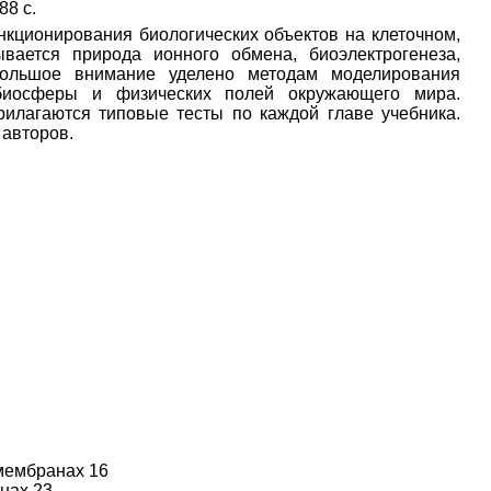
88 с.
нкционирования биологических объектов на клеточном,
вается природа ионного обмена, биоэлектрогенеза,
ольшое внимание уделено методам моделирования
 биосферы и физических полей окружающего мира.
илагаются типовые тесты по каждой главе учебника.
 авторов.
мембранах 16
нах 23