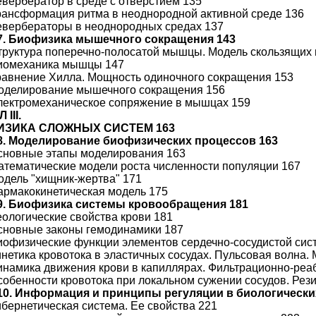
Ревербератор в среде с отверстием 135
Трансформация ритма в неоднородной активной среде 136
Ревербераторы в неоднородных средах 137
7. Биофизика мышечного сокращения 143
Структура поперечно-полосатой мышцы. Модель скользящих 
Биомеханика мышцы 147
Уравнение Хилла. Мощность одиночного сокращения 153
Моделирование мышечного сокращения 156
Электромеханическое сопряжение в мышцах 159
III.
ЗИКА СЛОЖНЫХ СИСТЕМ 163
8. Моделирование биофизических процессов 163
Основные этапы моделирования 163
Математические модели роста численности популяции 167
Модель "хищник-жертва" 171
Фармакокинетическая модель 175
9. Биофизика системы кровообращения 181
Реологические свойства крови 181
Основные законы гемодинамики 187
Биофизические функции элементов сердечно-сосудистой сис
Кинетика кровотока в эластичных сосудах. Пульсовая волна.
Динамика движения крови в капиллярах. Фильтрационно-ре
Особенности кровотока при локальном сужении сосудов. Рез
10. Информация и принципы регуляции в биологически
Кибернетическая система. Ее свойства 221