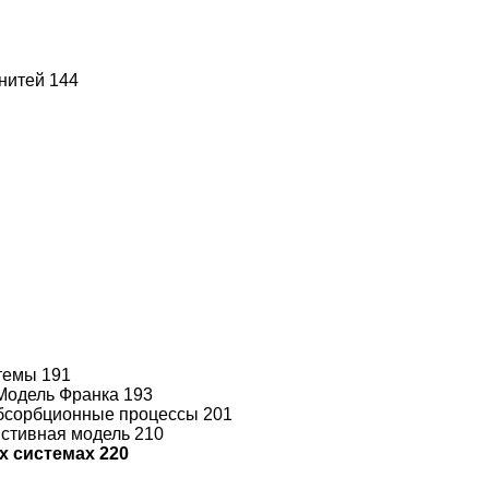
нитей 144
темы 191
 Модель Франка 193
абсорбционные процессы 201
истивная модель 210
х системах 220