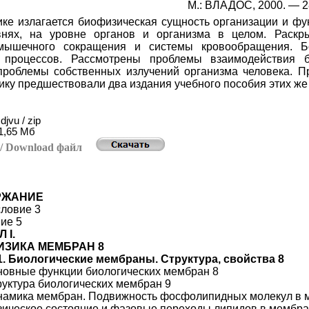
М.: ВЛАДОС, 2000. — 2
ике излагается биофизическая сущность организации и фу
внях, на уровне органов и организма в целом. Раскры
мышечного сокращения и системы кровообращения. Б
х процессов. Рассмотрены проблемы взаимодействия
роблемы собственных излучений организма человека. Пр
ку предшествовали два издания учебного пособия этих же
djvu / zip
1
,65
Мб
ь
/ Download
файл
РЖАНИЕ
ловие 3
ие 5
 I.
ЗИКА МЕМБРАН 8
1. Биологические мембраны. Структура, свойства 8
сновные функции биологических мембран 8
труктура биологических мембран 9
инамика мембран. Подвижность фосфолипидных молекул в 
изическое состояние и фазовые переходы липидов в мембра