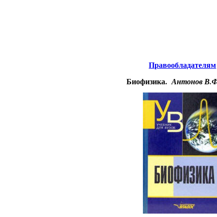
Биология.
нтернета
-
Правообладателям
Биофизика.
Антонов В.Ф.