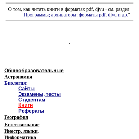
О том, как читать книги в форматах
pdf
,
djvu
- см. раздел
"
Программы; архиваторы; форматы
pdf, djvu
и др.
"
.
Общеобразовательные
Астрономия
Биология:
Сайты
Экзамены, тесты
Студентам
Книги
Рефераты
География
Естествознание
Иностр. языки
.
Информатика