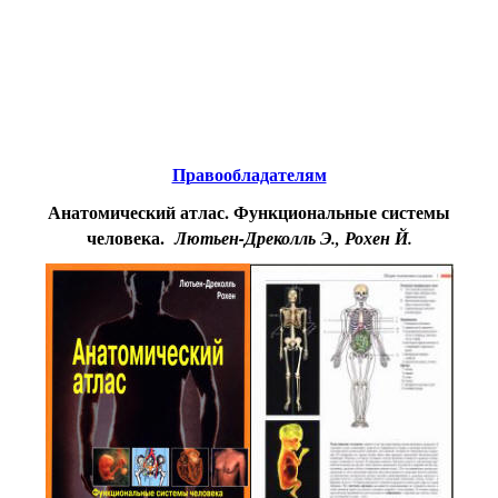
Educational resources of the Internet
-
Biology.
Образовательные ресурсы Интернета
-
Биология.
Главная страница
(Содержание)
Правообладателям
Анатомический атлас. Функциональные системы
человека.
Лютьен-Дреколль Э., Рохен Й.