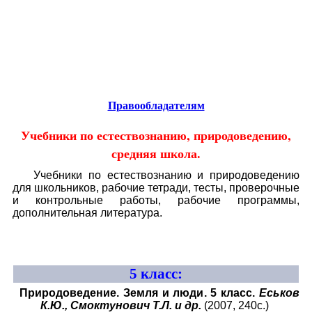
Educational resources of the Internet
-
Natural Science.
Образовательные ресурсы Интернета
-
Естествознание.
Главная страница
(Содержание)
Правообладателям
Учебники по естествознанию, природоведению,
средняя школа
.
Учебники по естествознанию и природоведению
для школьников, рабочие тетради, тесты, проверочные
и контрольные работы, рабочие программы,
дополнительная литература.
5
класс:
Природоведение. Земля и люди. 5 класс.
Еськов
К.Ю., Смоктунович Т.Л. и др.
(2007, 240с.)