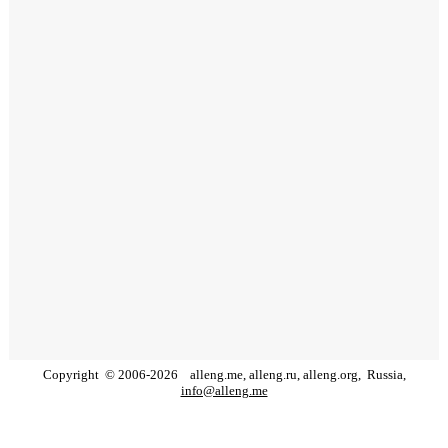
Copyright
©
2006
-
2026
alleng.me, alleng.ru, alleng.org,
Russia,
info@alleng.me