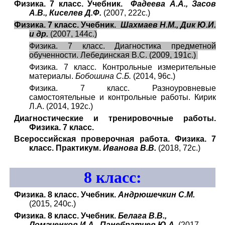
Физика. 7 класс. Учебник.
Фадеева А.А., Засов
А.В., Киселев Д.Ф.
(2007, 222с.)
Физика. 7 класс. Учебник.
Шахмаев Н.М., Дик Ю.И.
и др.
(2007, 144с.)
Физика. 7 класс. Диагностика предметной
обученности. Лебединская В.С. (2009, 191с.)
Физика. 7 класс. Контрольные измерительные
материалы.
Бобошина С.Б.
(2014, 96с.)
Физика. 7 класс. Разноуровневые
самостоятельные и контрольные работы. Кирик
Л.А. (2014, 192с.)
Диагностические и тренировочные работы.
Физика. 7 класс.
Всероссийская проверочная работа. Физика. 7
класс. Практикум.
Иванова В.В.
(2018, 72с.)
8
класс:
Физика. 8 класс. Учебник.
Андрюшечкин С.М.
(2015, 240с.)
Физика. 8 класс. Учебник.
Белага В.В.,
Ломаченков И.А., Панебратцев Ю.А.
(2017,