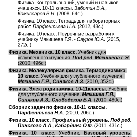
Физика. Контроль знаний, умений и навыков
учащихся. 10-11 классы.
Заботин В.А.,
Комиссаров В.Н.
(2008, 64с.)
Физика. 10 класс. Тетрадь для лабораторных
работ.
Парфентьева Н.А.
(2012, 48с.)
Физика. 10 класс. Поурочные разработки к
учебнику Мякишева Г.Я. -
Сауров Ю.А.
(2015,
272с.)
Физика. Механика. 10 класс.
Учебник для
углубленного изучения.
Под ред. Мякишева Г.Я.
(2010, 496с.)
Физика. Молекулярная физика. Термодинамика.
10 класс.
Учебник для углубленного изучения.
Мякишев Г.Я., Синяков А.З.
(2010, 352с.)
Физика. Электродинамика. 10-11классы.
Учебник
для углубленного изучения.
Мякишев Г.Я.,
Синяков А.З., Слободсков Б.А.
(2010, 480с.)
Сборник задач по физике. 10-11 классы.
Парфентьева Н.А.
(2010, 206с.)
Физика. 10 класс. Профильный уровень.
Под ред.
Пинского А.А., Кабардина О.Ф.
(2011, 431с.)
Физика. 10 класс. Учебник. Базовый уровень.