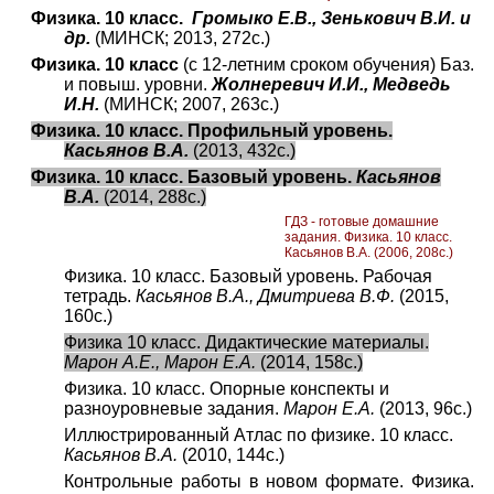
Физика. 10 класс.
Громыко Е.В., Зенькович В.И. и
др.
(МИНСК; 2013, 272с.)
Физика. 10 класс
(с 12-летним сроком обучения) Баз.
и повыш. уровни.
Жолнеревич И.И., Медведь
И.Н.
(МИНСК; 2007, 263с.)
Физика. 10 класс. Профильный уровень.
Касьянов В.А.
(2013, 432с.)
Физика. 10 класс. Базовый уровень.
Касьянов
В.А.
(201
4
, 2
88
с.)
ГДЗ - готовые домашние
задания. Физика. 10 класс.
Касьянов В.А.
(2006, 208с.)
Физика. 10 класс. Базовый уровень. Рабочая
тетрадь.
Касьянов В.А., Дмитриева В.Ф.
(2015,
160с.)
Физика 10 класс. Дидактические материалы.
Марон А.Е., Марон Е.А.
(2014, 158с.)
Физика. 10 класс. Опорные конспекты и
разноуровневые задания.
Марон Е.А.
(2013, 96с.)
Иллюстрированный Атлас по физике. 10 класс.
Касьянов В.А.
(2010, 144с.)
Контрольные работы в новом формате. Физика.