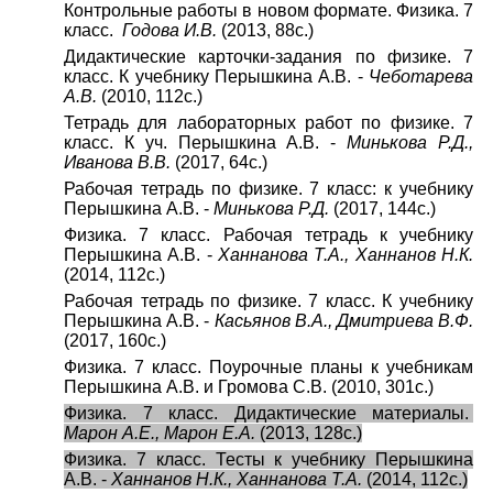
Контрольные работы в новом формате. Физика. 7
класс.
Годова И.В.
(2013, 88с.)
Дидактические карточки-задания по физике. 7
класс. К учебнику Перышкина А.В. -
Чеботарева
А.В.
(2010, 112с.)
Тетрадь для лабораторных работ по физике. 7
класс. К уч. Перышкина А.В. -
Минькова Р.Д.,
Иванова В.В.
(2017, 64с.)
Рабочая тетрадь по физике. 7 класс: к учебнику
Перышкина А.В. -
Минькова Р.Д.
(2017, 144с.)
Физика. 7 класс. Рабочая тетрадь к учебнику
Перышкина А.В. -
Ханнанова Т.А., Ханнанов Н.К.
(2014, 112с.)
Рабочая тетрадь по физике. 7 класс. К учебнику
Перышкина А.В. -
Касьянов В.А., Дмитриева В.Ф.
(2017, 160с.)
Физика. 7 класс. Поурочные планы к учебникам
Перышкина А.В. и Громова С.В. (2010, 301с.)
Физика. 7 класс. Дидактические материалы.
Марон А.Е., Марон Е.А.
(2013, 128с.)
Физика. 7 класс. Тесты к учебнику Перышкина
А.В. -
Ханнанов Н.К., Ханнанова Т.А.
(2014, 112с.)