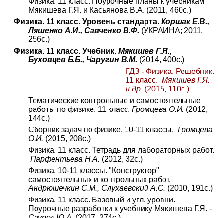
Физика. 11 класс. Поурочные планы к учебникам
Мякишева Г.Я. и Касьянова В.А. (2011, 460с.)
Физика. 11 класс. Уровень стандарта.
Коршак Е.В.,
Ляшенко А.И., Савченко В.Ф.
(УКРАИНА; 2011,
256с.)
Физика. 11 класс. Учебник.
Мякишев Г.Я.,
Буховцев Б.Б., Чаругин В.М.
(20
1
4, 400с.)
ГДЗ - Физика. Решебник.
11 класс.
Мякишев Г.Я.
и др.
(2015, 110с.)
Тематические контрольные и самостоятельные
работы по физике. 11 класс.
Громцева О.И.
(2012,
144с.)
Сборник задач по физике. 10-11 классы.
Громцева
О.И.
(2015, 208с.)
Физика. 11 класс. Тетрадь для лабораторных работ.
Парфентьева Н.А.
(2012, 32с.)
Физика. 10-11 классы. "Конструктор"
самостоятельных и контрольных работ.
Андрюшечкин С.М., Слухаевский А.С.
(2010, 191с.)
Физика. 11 класс. Базовый и угл. уровни.
Поурочные разработки к учебнику Мякишева Г.Я. -
Сауров Ю.А.
(2017, 274с.)