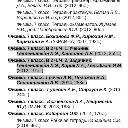
Физика. 7 класс. Тетрадь-тренажер.
Артеменков
Д.А., Белага В.В. и др.
(2012, 96с.)
Физика. 7 класс. Тетрадь-практикум.
Белага В.В.,
Воронцова Н.И. и др.
(2012, 80с.)
Физика. 7 класс. Тетрадь-экзаменатор.
Жумаев
В.В., ред. Панебратцев Ю.А.
(2012, 80с.)
Физика. 7 класс.
Божинова Ф.Я., Кирюхин Н.М.,
Кирюхина Е.А.
(УКРАИНА; 2007, 192с.)
Физика. 7 класс. В 2 ч. Ч. 1. Учебник.
Генденштейн Л.Э., Кайдалов А.Б.
(2012, 255с.)
Физика. 7 класс. В 2 ч. Ч. 2. Задачник.
Генденштейн Л.Э., Кирик Л.А., Гельфгат И.М.
(2012, 191с.)
Физика. 7 класс.
Грачёв А.В., Погожев В.А.,
Селиверстов А.В.
(2014, 288с.)
Физика. 7 класс.
Гуревич А.Е., Страут Е.К.
(2013,
240с.)
Физика. 7 класс.
Исаченкова Л.А., Лещинский
Ю.Д.
(МИНСК; 2013, 183с.)
Физика. 7 класс.
Кабардин О.Ф.
(2014, 176с.)
Физика. 7 класс Рабочая тетрадь.
Кабардина С.И.
(2018, 96с.)