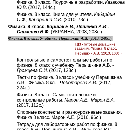
Физика. 8 класс. Поурочные разработки.
Казакова
Ю.В.
(2017, 144с.)
Физика. 8 класс. Книга для учителя.
Кабардин
О.Ф., Кабардина С.И.
(2010, 78с.)
Физика. 8 класс.
Коршак Е.В., Ляшенко А.И.,
Савченко В.Ф.
(УКРАИНА; 2008, 208с.)
Физика. 8 класс. Учебник.
Перышкин А.В.
(2013, 240с.)
ГДЗ - готовые домашние
задания. Физика. 8 класс.
Перышкин А.В. (2013, 160с.)
Контрольные и самостоятельные работы по
физике. 8 класс к учебнику Перышкина А.В. -
Громцева О.И.
(2017, 128с.)
Тесты по физике. 8 класс к учебнику Перышкина
А.В. "Физика. 8 кл."
Чеботарева А.В.
(2017,
224с.)
Физика. 8 класс. Самостоятельные и
контрольные работы.
Марон А.Е., Марон Е.А.
(2017, 112с.)
Опорные конспекты и разноуровневые задания.
Физика 8 класс. Марон А.Е. (2016, 96с.)
Тетрадь для лабораторных работ по физике. 8
класс. К уч. Перышкина А.В. -
Минькова Р.Д.,