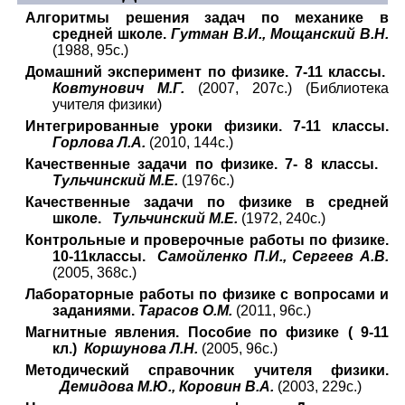
Алгоритмы решения задач по механике в
средней школе.
Гутман В.И., Мощанский В.Н.
(1988, 95с.)
Домашний эксперимент по физике. 7-11 классы.
Ковтунович М.Г.
(2007, 207с.) (Библиотека
учителя физики)
Интегрированные уроки физики. 7-11 классы.
Горлова Л.А.
(2010, 144с.)
Качественные задачи по физике. 7- 8 классы.
Тульчинский М.Е.
(1976с.)
Качественные задачи по физике в средней
школе.
Тульчинский М.Е.
(1972, 240с.)
Контрольные и проверочные работы по физике.
10-11классы.
Самойленко П.И., Сергеев А.В.
(2005, 368с.)
Лабораторные работы по физике с вопросами и
заданиями.
Тарасов О.М.
(2011, 96с.)
Магнитные явления. Пособие по физике ( 9-11
кл.)
Коршунова Л.Н.
(2005, 96с.)
Методический справочник учителя физики.
Демидова М.Ю., Коровин В.А.
(2003, 229с.)