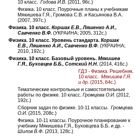
10 класс.
Годова И.В.
(2011, 96с.)
Физика. 10 класс. Поурочные планы к учебникам
Мякишева Г.Я., Громова С.В. и Касьянова В.А.
(2007, 397с.)
Физика. 10 класс.
Коршак Е.В., Ляшенко А.И.,
Савченко В.Ф.
(УКРАИНА; 2005, 312с.)
Физика. 10 класс. Уровень стандарта.
Коршак
Е.В., Ляшенко А.И., Савченко В.Ф.
(УКРАИНА;
2010, 192с.)
Физика. 10 класс. Базовый уровень.
Мякишев
Г.Я., Буховцев Б.Б., Сотский Н.Н.
(20
1
4, 416с.)
ГДЗ - Физика. Решебник.
10 класс.
Мякишев Г.Я.
и др.
(2015, 64с.)
Тематические контрольные и самостоятельные
работы по физике. 10 класс.
Громцева О.И.
(2012,
192с.)
Сборник задач по физике. 10-11 классы.
Громцева
О.И.
(2015, 208с.)
Физика. 10-11 классы. Поурочное планирование к
учебнику Мякишева Г.Я., Буховцева Б.Б. и др. -
Шилов В.Ф.
(2013, 128с.)