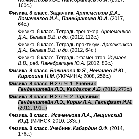
160с.)
Физика. 8 класс. Задачник.
Артеменков Д.А.,
Ломаченков И.А., Панебратцев Ю.А.
(2017,
64с.)
Физика. 8 класс. Тетрадь-тренажер.
Артеменков
Д.А., Белага В.В. и др.
(2012, 112с.)
Физика. 8 класс. Тетрадь-практикум.
Артеменков
Д.А., Белага В.В. и др.
(2012, 64с.)
Физика. 8 класс. Тетрадь-экзаменатор.
Жумаев
В.В., ред. Панебратцев Ю.А.
(2012, 80с.)
Физика. 8 класс.
Божинова Ф.Я., Ненашев И.Ю.,
Кирюхина Н.М.
(УКРАИНА; 2008, 256с.)
Физика. 8 класс. В 2 ч. Ч. 1. Учебник.
Генденштейн Л.Э., Кайдалов А.Б.
(2012, 272с.)
Физика. 8 класс. В 2 ч. Ч. 2. Задачник.
Генденштейн Л.Э., Кирик Л.А., Гельфгат И.М.
(2012, 191с.)
Физика. 8 класс.
Исаченкова Л.А., Лещинский
Ю.Д.
(МИНСК; 2010, 183с.)
Физика. 8 класс. Учебник.
Кабардин О.Ф.
(2014,
176с.)