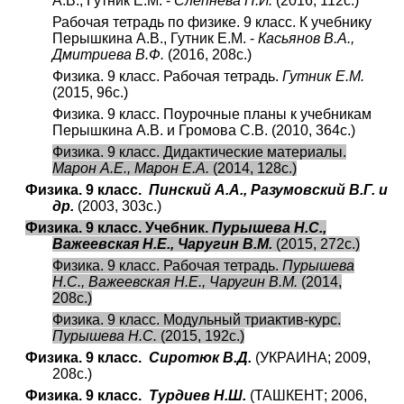
А.В., Гутник Е.М. -
Слепнева Н.И.
(2016, 112с.)
Рабочая тетрадь по физике. 9 класс. К учебнику
Перышкина А.В., Гутник Е.М. -
Касьянов В.А.,
Дмитриева В.Ф.
(2016, 208с.)
Физика. 9 класс. Рабочая тетрадь.
Гутник Е.М.
(2015, 96с.)
Физика. 9 класс. Поурочные планы к учебникам
Перышкина А.В. и Громова С.В. (2010, 364с.)
Физика. 9 класс. Дидактические материалы.
Марон А.Е., Марон Е.А.
(2014, 128с.)
Физика. 9 класс.
Пинский А.А., Разумовский В.Г. и
др.
(2003, 303с.)
Физика. 9 класс. Учебник.
Пурышева Н.С.,
Важеевская Н.Е., Чаругин В.М.
(2015, 272с.)
Физика. 9 класс. Рабочая тетрадь.
Пурышева
Н.С., Важеевская Н.Е., Чаругин В.М.
(2014,
208с.)
Физика. 9 класс. Модульный триактив-курс.
Пурышева Н.С.
(2015, 192с.)
Физика. 9 класс.
Сиротюк В.Д.
(УКРАИНА; 2009,
208с.)
Физика. 9 класс.
Турдиев Н.Ш.
(ТАШКЕНТ; 2006,