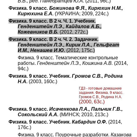
В.В., ред. Панебратцев Ю.А.
(2011, 96с.)
Физика. 9 класс.
Божинова Ф.Я., Кирюхин Н.М.,
Кирюхина Е.А.
(УКРАИНА; 2009, 224с.)
Физика. 9 класс. В 2 ч. Ч. 1. Учебник.
Генденштейн Л.Э., Кайдалов А.Б.,
Кожевников В.Б.
(2012, 272с.)
Физика. 9 класс. В 2 ч. Ч. 2. Задачник.
Генденштейн Л.Э., Кирик Л.А., Гельфгат
И.М., Ненашев И.Ю.
(2012, 175с.)
Физика. 9 класс. Тематические контрольные
работы.
Генденштейн Л.Э., Кошкина А.В.
(2014,
94с.)
Физика. 9 класс. Учебник.
Громов С.В., Родина
Н.А.
(2003, 160с.)
ГДЗ - готовые домашние
задания. Физика. 9 класс.
Громов С.В., Родина Н.А.
(2000, 63с.)
Физика. 9 класс.
Исаченкова Л.А., Пальчик Г.В.,
Сокольский А.А.
(МИНСК; 2010, 213с.)
Физика. 9 класс. Учебник.
Кабардин О.Ф.
(2014,
176с.)
Физика. 9 класс. Поурочные разработки.
Казакова