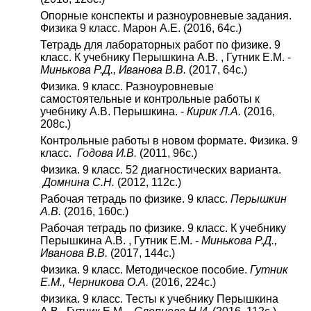
Опорные конспекты и разноуровневые задания.
Физика 9 класс. Марон А.Е. (2016, 64с.)
Тетрадь для лабораторных работ по физике. 9
класс. К учебнику Перышкина А.В. , Гутник Е.М. -
Минькова Р.Д., Иванова В.В.
(2017, 64с.)
Физика. 9 класс. Разноуровневые
самостоятельные и контрольные работы к
учебнику А.В. Перышкина. -
Кирик Л.А.
(2016,
208с.)
Контрольные работы в новом формате. Физика. 9
класс.
Годова И.В.
(2011, 96с.)
Физика. 9 класс. 52 диагностических варианта.
Домнина С.Н.
(2012, 112с.)
Рабочая тетрадь по физике. 9 класс.
Перышкин
А.В.
(2016, 160с.)
Рабочая тетрадь по физике. 9 класс. К учебнику
Перышкина А.В. , Гутник Е.М. -
Минькова Р.Д.,
Иванова В.В.
(2017, 144с.)
Физика. 9 класс. Методическое пособие.
Гутник
Е.М., Черникова О.А.
(2016, 224с.)
Физика. 9 класс. Тесты к учебнику Перышкина