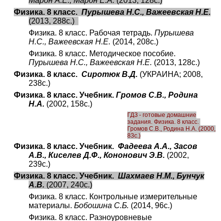
Марон А.Е., Марон Е.А.
(2013, 128с.)
Физика. 8 класс.
Пурышева Н.С., Важеевская Н.Е.
(2013, 288с.)
Физика. 8 класс. Рабочая тетрадь.
Пурышева
Н.С., Важеевская Н.Е.
(2014, 208с.)
Физика. 8 класс. Методическое пособие.
Пурышева Н.С., Важеевская Н.Е.
(2013, 128с.)
Физика. 8 класс.
Сиротюк В.Д.
(УКРАИНА; 2008,
238с.)
Физика. 8 класс. Учебник.
Громов С.В., Родина
Н.А.
(2002, 158с.)
ГДЗ - готовые домашние
задания. Физика. 8 класс.
Громов С.В., Родина Н.А.
(2000,
83с.)
Физика. 8 класс. Учебник.
Фадеева А.А., Засов
А.В., Киселев Д.Ф., Кононович Э.В.
(2002,
239с.)
Физика. 8 класс. Учебник.
Шахмаев Н.М., Бунчук
А.В.
(2007, 240с.)
Физика. 8 класс. Контрольные измерительные
материалы.
Бобошина С.Б.
(2014, 96с.)
Физика. 8 класс. Разноуровневые