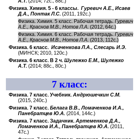
А.Т.
(2014; 72с., 88с.)
Физика. Химия. 5 - 6 классы.
Гуревич А.Е., Исаев
Д.А., Понтак Л.С.
(2011, 192с.)
Физика. Химия. 5 класс. Рабочая тетрадь.
Гуревич
А.Е., Краснов М.В., Нотов Л.А.
(2012, 64с.)
Физика. Химия. 6 класс. Рабочая тетрадь.
Гуревич
А.Е., Краснов М.В., Нотов Л.А.
(2013, 112с.)
Физика. 6 класс.
Исаченкова Л.А., Слесарь И.Э.
(МИНСК; 2010, 120с.)
Физика. 6 класс. В 2 ч.
Шулежко Е.М., Шулежко
А.Т.
(2014; 88с., 80с.)
7
класс:
Физика. 7 класс. Учебник.
Андрюшечкин С.М.
(2015, 240с.)
Физика. 7 класс.
Белага В.В., Ломаченков И.А.,
Панебратцев Ю.А.
(2014, 144с.)
Физика. 7 класс. Задачник.
Артеменков Д.А.,
Ломаченков И.А., Панебратцев Ю.А.
(2011,
47с.)