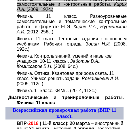
самостоятельные и контрольные работы.
Кирик
Л.А.
(2009, 192с.)
Физика. 11 класс. Разноуровневые
самостоятельные и тематические контрольные
работы в формате ЕГЭ.
Кирик Л.А., Нурминский
А.И.
(2012, 256с.)
Физика. 11 класс. Тестовые задания к основным
учебникам. Рабочая тетрадь.
Зорин Н.И.
(2008,
192с.)
Физика. Контроль знаний, умений и навыков
учащихся. 10-11 классы.
Заботин В.А.,
Комиссаров В.Н.
(2008, 64с.)
Физика. Оптика. Квантовая природа света. 11
класс. Учимся решать задачи.
Ромашкевич А.И.
(2009, 112с.)
Физика. 11 класс. КИМы. (2014, 112с.)
Диагностические и тренировочные работы.
Физика. 11 класс.
Всероссийская проверочная работа (ВПР 11
класс):
ВПР-
2018
( 11-й класс):
20 марта
– иностранный
язык;
21 марта
– история;
3 апреля
- география;