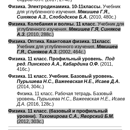
Физика. Электродинамика. 10-11классы.
Учебник
для углубленного изучения.
Мякишев Г.Я.,
Синяков А.З., Слободсков Б.А.
(2010, 480с.)
Физика. Колебания и волны. 11 класс.
Учебник для
углубленного изучения.
Мякишев Г.Я, Синяков
А.З.
(2010, 288с.)
Физика. Оптика. Квантовая физика. 11класс.
Учебник для углубленного изучения.
Мякишев
Г.Я., Синяков А.З.
(2002, 464с.)
Физика. 11 класс. Профильный уровень.
Под
ред. Пинского А.А., Кабардина О.Ф.
(2011,
416с.)
Физика. 11 класс. Учебник. Базовый уровень.
Пурышева Н.С., Важеевская Н.Е., Исаев Д.А.
(2014, 304с.)
Физика. 11 класс. Рабочая тетрадь. Базовый
уровень.
Пурышева Н.С., Важеевская Н.Е., Исаев
Д.А.
(2016, 128с.)
Физика. 11 класс. (базовый и профильный
уровни).
Тихомирова С.А., Яворский Б.М.
(2012, 303с.)