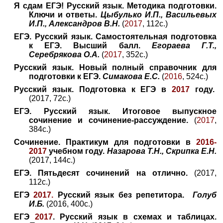
Я сдам ЕГЭ! Русский язык. Методика подготовки.
Ключи и ответы.
Цыбулько И.П., Васильевых
И.П., Александров В.Н.
(
2017
, 112с.)
ЕГЭ. Русский язык. Самостоятельная подготовка
к ЕГЭ. Высший балл.
Егораева Г.Т.,
Серебрякова О.А.
(
2017
, 352с.)
Русский язык. Новый полный справочник для
подготовки к ЕГЭ.
Симакова Е.С.
(
2016
, 524с.)
Русский язык. Подготовка к ЕГЭ в
2017
году.
(2017, 72с.)
ЕГЭ. Русский язык. Итоговое выпускное
сочинение и сочинение-рассуждение.
(
2017
,
384с.)
Сочинение. Практикум для подготовки в
2016-
2017
учебном году.
Назарова Т.Н., Скрипка Е.Н.
(2017, 144с.)
ЕГЭ. Пятьдесят сочинений на отлично.
(2017,
112с.)
ЕГЭ
2017.
Русский язык без репетитора.
Голуб
И.Б.
(2016, 400с.)
ЕГЭ
2017
. Русский язык в схемах и таблицах.