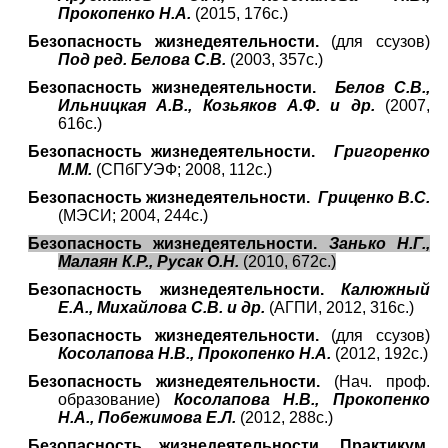
Прокопенко Н.А.
(2015, 176с.)
Безопасность жизнедеятельности.
(для ссузов)
Под ред. Белова С.В.
(2003, 357с.)
Безопасность жизнедеятельности.
Белов С.В.,
Ильницкая А.В., Козьяков А.Ф. и др.
(2007,
616с.)
Безопасность жизнедеятельности.
Григоренко
М.М.
(СПбГУЭФ; 2008, 112с.)
Безопасность жизнедеятельности.
Гриценко В.С.
(МЭСИ; 2004, 244с.)
Безопасность жизнедеятельности.
Занько Н.Г.,
Малаян К.Р., Русак О.Н.
(2010, 672с.)
Безопасность жизнедеятельности.
Калюжный
Е.А., Михайлова С.В. и др.
(АГПИ, 2012, 316с.)
Безопасность жизнедеятельности.
(для ссузов)
Косолапова Н.В., Прокопенко Н.А.
(2012, 192с.)
Безопасность жизнедеятельности.
(Нач. проф.
образование)
Косолапова Н.В., Прокопенко
Н.А., Побежимова Е.Л.
(2012, 288с.)
Безопасность жизнедеятельности. Практикум.