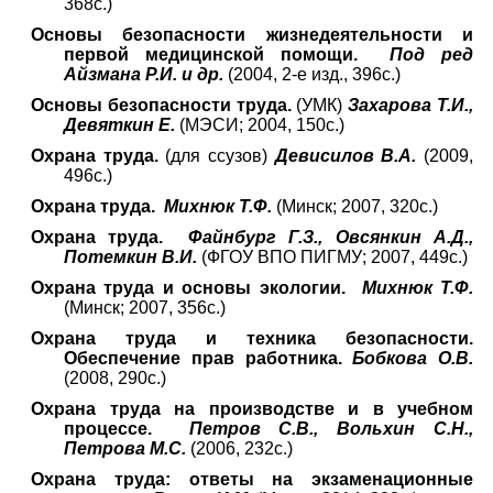
368с.)
Основы безопасности жизнедеятельности и
первой медицинской помощи.
Под ред
Айзмана Р.И. и др.
(2004, 2-е изд., 396с.)
Основы безопасности труда.
(УМК)
Захарова Т.И.,
Девяткин Е.
(МЭСИ; 2004, 150с.)
Охрана труда.
(для ссузов)
Девисилов В.А.
(2009,
496с.)
Охрана труда.
Михнюк Т.Ф.
(Минск; 2007, 320с.)
Охрана труда.
Файнбург Г.З., Овсянкин А.Д.,
Потемкин В.И.
(ФГОУ ВПО ПИГМУ; 2007, 449с.)
Охрана труда и основы экологии.
Михнюк Т.Ф.
(Минск; 2007, 356с.)
Охрана труда и техника безопасности.
Обеспечение прав работника.
Бобкова О.В.
(2008, 290с.)
Охрана труда на производстве и в учебном
процессе.
Петров С.В., Вольхин С.Н.,
Петрова М.С.
(2006, 232с.)
Охрана труда: ответы на экзаменационные