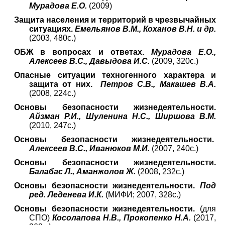
Мурадова Е.О.
(2009)
Защита населения и территорий в чрезвычайных
ситуациях.
Емельянов В.М., Коханов В.Н. и др.
(2003, 480с.)
ОБЖ в вопросах и ответах.
Мурадова Е.О.,
Алексеев В.С., Давыдова И.С.
(2009, 320с.)
Опасные ситуации техногенного характера и
защита от них.
Петров С.В., Макашев В.А.
(2008, 224с.)
Основы безопасности жизнедеятельности.
Айзман Р.И., Шуленина Н.С., Ширшова В.М.
(2010, 247с.)
Основы безопасности жизнедеятельности.
Алексеев В.С., Иванюков М.И.
(2007, 240с.)
Основы безопасности жизнедеятельности.
Балабас Л., Аманжолов Ж.
(2008, 232с.)
Основы безопасности жизнедеятельности.
Под
ред. Леденева И.К.
(МИФИ; 2007, 328с.)
Основы безопасности жизнедеятельности.
(для
СПО)
Косолапова Н.В., Прокопенко Н.А.
(2017,