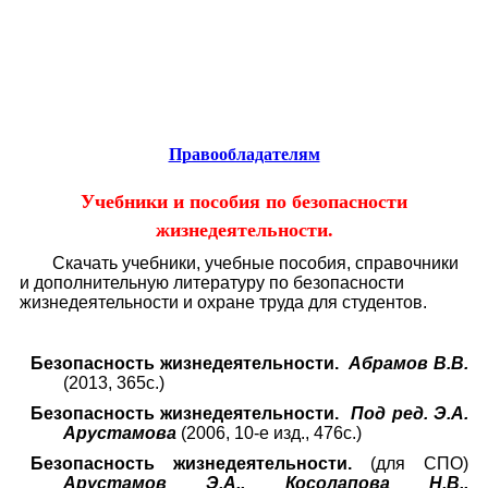
Educational resources of the Internet
-
Safety of ability to live
.
Образовательные ресурсы Интернета
-
Безопасность жизнедеятельности.
Главная страница
(Содержание)
Гостевая
Правообладателям
Учебники и пособия по безопасности
жизнедеятельности.
Скачать учебники, учебные пособия, справочники
и дополнительную литературу по безопасности
жизнедеятельности и охране труда для студентов.
Безопасность жизнедеятельности.
Абрамов В.В.
(2013, 365с.)
Безопасность жизнедеятельности.
Под ред. Э.А.
Арустамова
(2006, 10-е изд., 476с.)
Безопасность жизнедеятельности.
(для СПО)
Арустамов Э.А., Косолапова Н.В.,