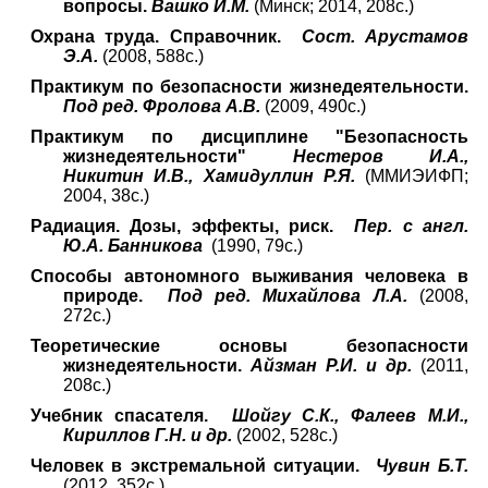
вопросы.
Вашко И.М.
(Минск; 2014, 208с.)
Охрана труда. Справочник.
Сост. Арустамов
Э.А.
(2008, 588с.)
Практикум по безопасности жизнедеятельности.
Под ред. Фролова А.В.
(2009, 490с.)
Практикум по дисциплине "Безопасность
жизнедеятельности"
Нестеров И.А.,
Никитин И.В., Хамидуллин Р.Я.
(ММИЭИФП;
2004, 38с.)
Радиация. Дозы, эффекты, риск.
Пер. с англ.
Ю.А. Банникова
(1990, 79с.)
Способы автономного выживания человека в
природе.
Под ред. Михайлова Л.А.
(2008,
272с.)
Теоретические основы безопасности
жизнедеятельности.
Айзман Р.И. и др.
(2011,
208с.)
Учебник спасателя.
Шойгу С.К., Фалеев М.И.,
Кириллов Г.Н. и др.
(2002, 528с.)
Человек в экстремальной ситуации.
Чувин Б.Т.
(2012, 352с.)