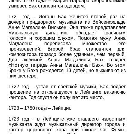
Июнь 1720 года – Мария Барбара скоропостижно
умирает. Бах становится вдовцом.
1721 год – Иоганн Бах женится второй раз на
дочери придворного музыканта из Вейсенфельде
Анне Магдалине Вилькен. Она также представляет
музыкальную династию, обладает красивым
голосом и хорошим слухом. Помогая мужу, Анна
Магдалена переписала множество его
произведений. Второй брак становится для
композитора гораздо более удачным, чем первый.
Для любимой Анны Магдалины Бах создает
«Нотную тетрадь Анны Магдалины Бах». Во этом
браке у Баха рождается 13 детей, но выживают из
них шестеро.
1722 год – устав от светской музыки, Бах подает
прошение на открывшуюся в Лейпциге вакансию
кантора. Год спустя он получает это место.
1723 – 1750 годы – Лейпциг.
1723 год – в Лейпциге уже ставшего известным
музыканта ждут музыкальный директор города и
кантор церковного хора при школе Св. Фомы.