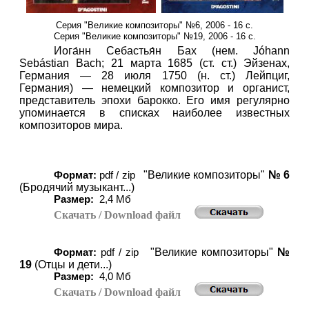
Серия "Великие композиторы" №6, 2006 - 16 с.
Серия "Великие композиторы" №19, 2006 - 16 с.
Иога́нн Себастья́н Бах (нем. Jóhann
Sebástian Bach; 21 марта 1685 (ст. ст.) Эйзенах,
Германия — 28 июля 1750 (н. ст.) Лейпциг,
Германия) — немецкий композитор и органист,
представитель эпохи барокко. Его имя регулярно
упоминается в списках наиболее известных
композиторов мира.
"Великие композиторы"
№ 6
Формат:
pdf / zip
(Бродячий музыкант...)
Размер:
2
,4 Мб
Скачать
/ Download
файл
"Великие композиторы"
№
Формат:
pdf / zip
19
(Отцы и дети...)
Размер:
4
,0 Мб
Скачать
/ Download
файл