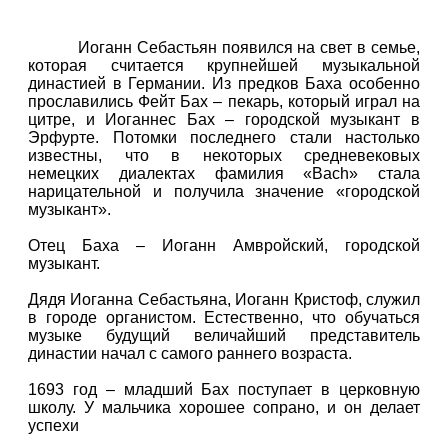
Иоганн Себастьян появился на свет в семье,
которая считается крупнейшей музыкальной
династией в Германии. Из предков Баха особенно
прославились Фейт Бах – пекарь, который играл на
цитре, и Иоганнес Бах – городской музыкант в
Эрфурте. Потомки последнего стали настолько
известны, что в некоторых средневековых
немецких диалектах фамилия «Bach» стала
нарицательной и получила значение «городской
музыкант».
Отец Баха – Иоганн Амвройский, городской
музыкант.
Дядя Иоганна Себастьяна, Иоганн Кристоф, служил
в городе органистом. Естественно, что обучаться
музыке будущий величайший представитель
династии начал с самого раннего возраста.
1693 год – младший Бах поступает в церковную
школу. У мальчика хорошее сопрано, и он делает
успехи