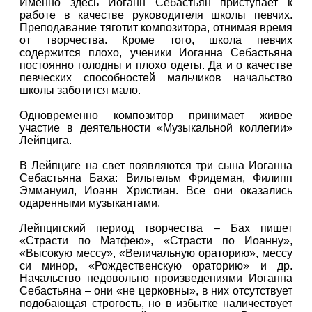
Именно здесь Иоганн Себастьян приступает к
работе в качестве руководителя школы певчих.
Преподавание тяготит композитора, отнимая время
от творчества. Кроме того, школа певчих
содержится плохо, ученики Иоганна Себастьяна
постоянно голодны и плохо одеты. Да и о качестве
певческих способностей мальчиков начальство
школы заботится мало.
Одновременно композитор принимает живое
участие в деятельности «Музыкальной коллегии»
Лейпцига.
В Лейпциге на свет появляются три сына Иоганна
Себастьяна Баха: Вильгельм Фридеман, Филипп
Эммануил, Иоанн Христиан. Все они оказались
одаренными музыкантами.
Лейпцигский период творчества – Бах пишет
«Страсти по Матфею», «Страсти по Иоанну»,
«Высокую мессу», «Величальную ораторию», мессу
си минор, «Рождественскую ораторию» и др.
Начальство недовольно произведениями Иоганна
Себастьяна – они «не церковны», в них отсутствует
подобающая строгость, но в избытке наличествует