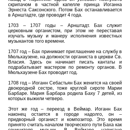
скрипачом в частной капелле принца Иоганна
Эрнеста Саксонского. Потом Бах останавливается
в Арнштадте, где проводит 4 года.
1703 – 1707 годы – Арнштадт. Бах служит
церковным органистом, при этом не переставая
изучать музыку и манеру исполнения известных
музыкантов того времени.
1707 год – Бах принимает приглашение на службу в
Мюльхаузене, на должности органиста в церкви Св.
Власия. Здесь он начинает писать кантаты и
подрабатывает мастером по ремонту органов. В
Мюльхаузене Бах проводит год.
1708 год – Иоганн Себастьян Бах женится на своей
двоюродной сестре, тоже круглой сироте Марии
Барбаре. Мария Барбара родила Баху 7 детей, из
которых выжили четверо.
Этот же год – переезд в Веймар. Иоганн Бах
наконец остается в городе надолго, он –
придворный органист и композитор. Это время
принято считать началом творческого пути Баха как
сочинителя музыки. В Веймаре написано