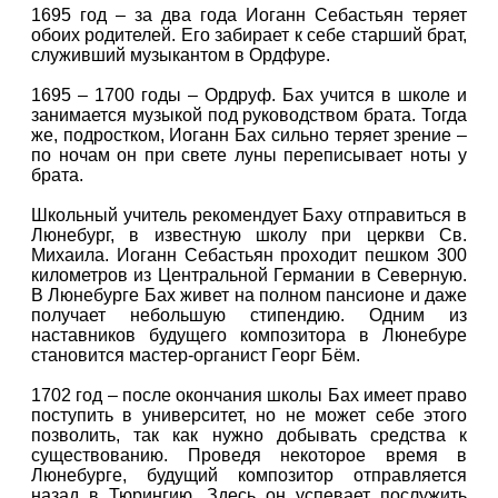
1695 год – за два года Иоганн Себастьян теряет
обоих родителей. Его забирает к себе старший брат,
служивший музыкантом в Ордфуре.
1695 – 1700 годы – Ордруф. Бах учится в школе и
занимается музыкой под руководством брата. Тогда
же, подростком, Иоганн Бах сильно теряет зрение –
по ночам он при свете луны переписывает ноты у
брата.
Школьный учитель рекомендует Баху отправиться в
Люнебург, в известную школу при церкви Св.
Михаила. Иоганн Себастьян проходит пешком 300
километров из Центральной Германии в Северную.
В Люнебурге Бах живет на полном пансионе и даже
получает небольшую стипендию. Одним из
наставников будущего композитора в Люнебуре
становится мастер-органист Георг Бём.
1702 год – после окончания школы Бах имеет право
поступить в университет, но не может себе этого
позволить, так как нужно добывать средства к
существованию. Проведя некоторое время в
Люнебурге, будущий композитор отправляется
назад в Тюрингию. Здесь он успевает послужить