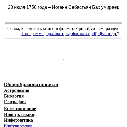
28 июля 1750 года – Иоганн Себастьян Бах умирает.
О том, как читать книги в форматах
pdf
,
djvu
- см. раздел
"
Программы; архиваторы; форматы
pdf, djvu
и др.
"
.
Общеобразовательные
Астрономия
Биология
География
Естествознание
Иностр. языки
.
Информатика
Искусствоведение: