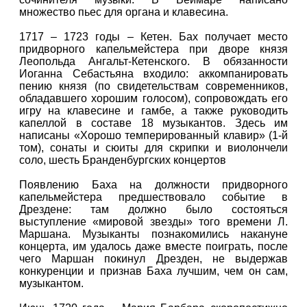
множество пьес для органа и клавесина.
1717 – 1723 годы – Кетен. Бах получает место
придворного капельмейстера при дворе князя
Леопольда Ангальт-Кетенского. В обязанности
Иоганна Себастьяна входило: аккомпанировать
пению князя (по свидетельствам современников,
обладавшего хорошим голосом), сопровождать его
игру на клавесине и гамбе, а также руководить
капеллой в составе 18 музыкантов. Здесь им
написаны «Хорошо темперированный клавир» (1-й
том), сонаты и сюиты для скрипки и виолончели
соло, шесть Бранденбургских концертов
Появлению Баха на должности придворного
капельмейстера предшествовало событие в
Дрездене: там должно было состояться
выступление «мировой звезды» того времени Л.
Маршана. Музыканты познакомились накануне
концерта, им удалось даже вместе поиграть, после
чего Маршан покинул Дрезден, не выдержав
конкуренции и признав Баха лучшим, чем он сам,
музыкантом.