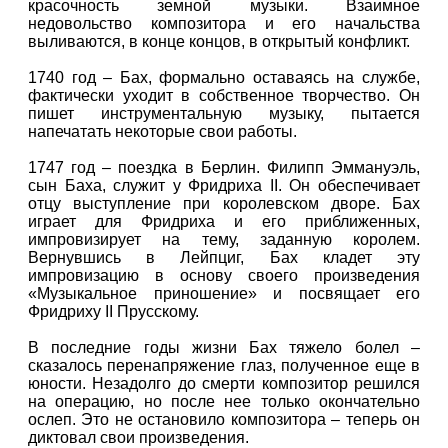
красочность земной музыки. Взаимное
недовольство композитора и его начальства
выливаются, в конце концов, в открытый конфликт.
1740 год – Бах, формально оставаясь на службе,
фактически уходит в собственное творчество. Он
пишет инструментальную музыку, пытается
напечатать некоторые свои работы.
1747 год – поездка в Берлин. Филипп Эммануэль,
сын Баха, служит у Фридриха II. Он обеспечивает
отцу выступление при королевском дворе. Бах
играет для Фридриха и его приближенных,
импровизирует на тему, заданную королем.
Вернувшись в Лейпциг, Бах кладет эту
импровизацию в основу своего произведения
«Музыкальное приношение» и посвящает его
Фридриху II Прусскому.
В последние годы жизни Бах тяжело болел –
сказалось перенапряжение глаз, полученное еще в
юности. Незадолго до смерти композитор решился
на операцию, но после нее только окончательно
ослеп. Это не остановило композитора – теперь он
диктовал свои произведения.