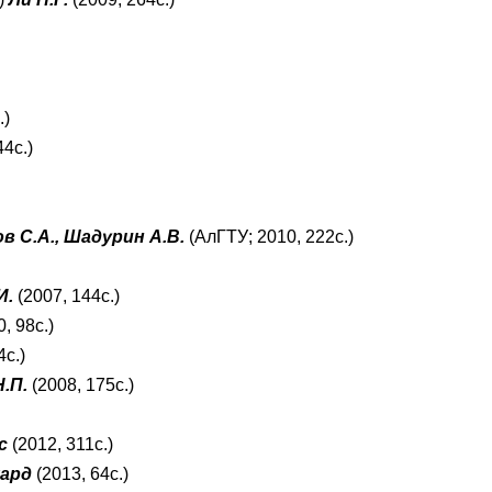
.)
44с.)
в С.А., Шадурин А.В.
(АлГТУ; 2010, 222с.)
И.
(2007, 144с.)
, 98с.)
4с.)
.П.
(2008, 175с.)
с
(2012, 311с.)
ард
(2013, 64с.)