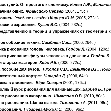
зостудий. От простого к сложному.
Конев А.Ф., Маланов
 начинающих.
Франсиско Сервер
(2004, 175с.)
вопись.
(Учебное пособие)
Кирцер Ю.М.
(2005, 272с.)
роски и зарисовки.
Кузин В.С.
(2004, 232с.)
редставлению в теории и упражнениях от геометрии к
ное собрание техник.
Симблет Сара
(2006, 264с.)
ника рисования головы человека.
Гордон Л.
(2004, 120с.)
ника рисования фигуры человека в движении.
Гордон Л.
ки старых мастеров.
Хейл Р.Б.
(2006, 272с.)
. пособие для вузов.
Тихонов С.В., Демьянов В.Г., Подр
ожественный портрет.
Чиварди Д.
(2006, 64с.)
века в движении.
Бёрн Хогарт
(2001, 176с.)
Полный курс рисования для начинающих.
Барбер Б., Гре
по рисованию акварелью.
Шматова О.В.
(2010, 80с.)
по рисованию. Шаг за шагом.
Тимохович А.
(2011, 96с.)
рисования.
Губарева-Муха Л.С.
(2006, 96с.)