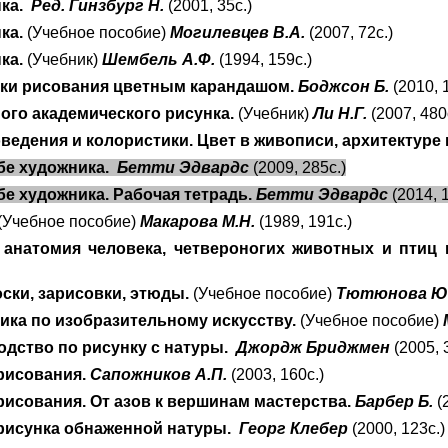
нка.
Ред. Гинзбург Н.
(2001, 35с.)
ка.
(Учебное пособие)
Могилевцев В.А.
(2007, 72с.)
ка.
(Учебник)
Шембель А.Ф.
(1994, 159с.)
ки рисования цветным карандашом.
Боджсон Б.
(2010, 
ого академического рисунка.
(Учебник)
Ли Н.Г.
(2007, 480
едения и колористики. Цвет в живописи, архитектуре 
ебе художника.
Бетти Эдвардс
(2009, 285с.)
бе художника. Рабочая тетрадь.
Бетти Эдвардс
(2014, 
(Учебное пособие)
Макарова М.Н.
(1989, 191с.)
 анатомия человека, четвероногих животных и птиц
ски, зарисовки, этюды.
(Учебное пособие)
Тютюнова Ю
ика по изобразительному искусству.
(Учебное пособие)
одство по рисунку с натуры.
Джордж Бриджмен
(2005, 
рисования.
Сапожников А.П.
(2003, 160с.)
рисования. От азов к вершинам мастерства.
Барбер Б.
(
рисунка обнаженной натуры.
Георг Клебер
(2000, 123с.)