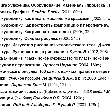
нига художника. Оборудование, материалы, процессы, 
овать. Графика.
Вендон Блейк.
(2011, 80с.)
художнику. Как писать масляными красками.
(2003, 34с
художнику. Как построить композицию и перспективу.
художнику. Как рисовать пастелью.
(2004, 32с.)
художнику. Основы рисунка.
(2006, 34с.)
атура. Искусство рисования человеческого тела.
Джоз
атура. Руководство по рисованию.
Лумис Э.
(2012, 208с.
ка
(Учебник и практическое руководство по пластической а
унок и перспектива.
Эрнест Норлинг
(2004, 160с.)
мического рисунка. 100 самых важных правил и секрет
ки.
(Учебное пособие)
Лещинский А.А.
(ГрГУ; 2003, 194с.)
писи.
Паррамон Хосе М.
(1994, 127с.)
азительной грамоты.
(Библиотека учителя ИЗО)
Беда Г.В
зиции.
(Учебник)
Голубева О.Л.
(2004, 120с.)
вания.
Под ред. Альберта Г., Вульф Р.
(2001, 128с.)