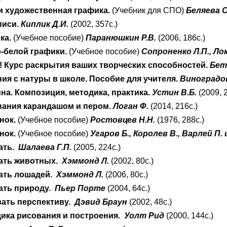
и художественная графика.
(Учебник для СПО)
Беляева С
писи.
Киплик Д.И.
(2002, 357с.)
ка.
(Учебное пособие)
Паранюшкин Р.В.
(2006, 186с.)
о-белой графики.
(Учебное пособие)
Сопроненко Л.П., Ло
к! Курс раскрытия ваших творческих способностей.
Бет
ия с натуры в школе. Пособие для учителя.
Виноградов
на. Композиция, методика, практика.
Устин В.Б.
(2009, 
вания карандашом и пером.
Логан Ф.
(2014, 216с.)
нок.
(Учебное пособие)
Ростовцев Н.Н.
(1976, 288с.)
нок.
(Учебное пособие)
Угаров Б., Королев В., Варлей П. 
ать.
Шалаева Г.П.
(2005, 224с.)
ать животных.
Хэммонд Л.
(2002, 80с.)
ать лошадей.
Хэммонд Л.
(2006, 80с.)
ать природу.
Пьер Порте
(2004, 64с.)
вать перспективу.
Дэвид Браун
(2002, 48с.)
дика рисования и построения.
Уолт Рид
(2000, 144с.)