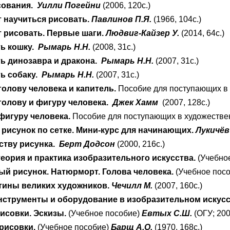
сования.
Уилли Погейни
(2006, 120с.)
 научиться рисовать.
Павлинов П.Я.
(1966, 104с.)
 рисовать. Первые шаги.
Людвиг-Кайзер У.
(2014, 64с.)
ть кошку.
Рымарь Н.Н.
(2008, 31с.)
ть динозавра и дракона.
Рымарь Н.Н.
(2007, 31с.)
ть собаку.
Рымарь Н.Н.
(2007, 31с.)
голову человека и капитель.
Пособие для поступающих в
голову и фигуру человека.
Джек Хамм
(2007, 128с.)
фигуру человека.
Пособие для поступающих в художестве
рисунок по сетке. Мини-курс для начинающих.
Лукичёв
сству рисунка.
Берт Додсон
(2000, 216с.)
еория и практика изобразительного искусства.
(Учебно
ый рисунок. Натюрморт. Голова человека.
(Учебное пос
тины великих художников.
Чечилл М.
(2007, 160с.)
нструменты и оборудование в изобразительном искус
исовки. Эскизы.
(Учебное пособие)
Евтых С.Ш.
(ОГУ; 200
рисовки.
(Учебное пособие)
Барщ А.О.
(1970, 168с.)