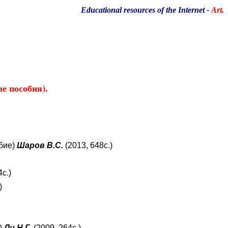
Educational resources of the Internet
-
Art.
е пособия).
бие)
Шаров В.С.
(2013, 648с.)
4с.)
.)
)
Ли Н.Г.
(2009, 264с.)