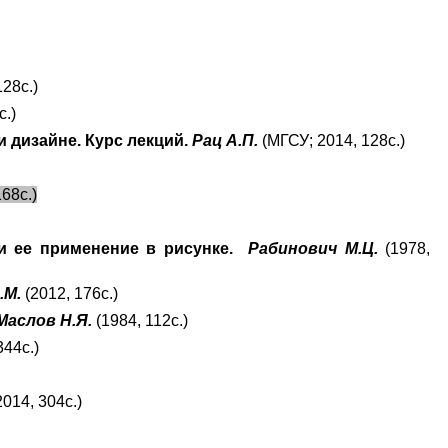
128с.)
с.)
и дизайне. Курс лекций.
Рац А.П.
(МГСУ; 2014, 128с.)
168с.)
 и ее применение в рисунке.
Рабинович М.Ц.
(1978,
.М.
(2012, 176с.)
Маслов Н.Я.
(1984, 112с.)
344с.)
2014, 304с.)