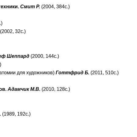
техники.
Смит Р.
(2004, 384с.)
.)
(2002, 32с.)
еф Шеппард
(2000, 144с.)
)
натомии для художников)
Готтфрид Б.
(2011, 510с.)
ов.
Адамчик М.В.
(2010, 128с.)
.
(1989, 192с.)