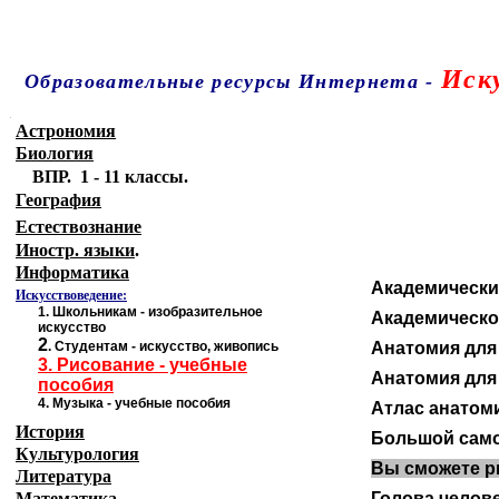
Иск
Образовательные ресурсы Интернета
-
Главная страница
(Содержание)
.
Астрономия
Биология
ВПР. 1 - 11 классы.
География
Естествознание
Иностр. языки
.
Информатика
Академически
Искусствоведение:
1.
Школьникам - изобразительное
Академическо
искусство
2
.
Студентам - искусство, живопись
Анатомия для
3
.
Рисование - учебные
Анатомия для
пособия
4.
Музыка - учебные пособия
Атлас анатом
История
Большой само
Культурология
Вы сможете р
Литература
Математика
Голова челове