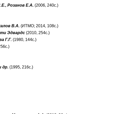
.Е., Розанов Е.А.
(2006, 240с.)
калов В.А.
(ИТМО; 2014, 108с.)
ти Эдвардс
(2010, 254с.)
а Г.Г.
(1980, 144с.)
256с.)
и др.
(1995, 216с.)