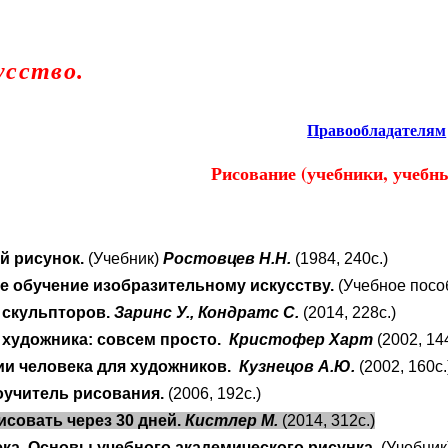
усство.
Правообладателям
Рисование (учебники, учебны
й рисунок.
(Учебник)
Ростовцев Н.Н.
(1984, 240с.)
е обучение изобразительному искусству.
(Учебное посо
 скульпторов.
Заринс У., Кондратс С.
(2014, 228с.)
 художника: совсем просто.
Кристофер Харт
(2002, 14
ии человека для художников.
Кузнецов А.Ю.
(2002, 160с
учитель рисования.
(2006, 192с.)
исовать через 30 дней.
Кистлер М.
(2014, 312с.)
ка. Основы учебного академического рисунка.
(Учебник