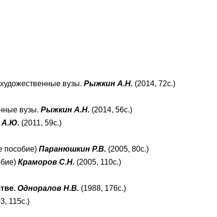
 художественные вузы.
Рыжкин А.Н.
(2014, 72с.)
нные вузы.
Рыжкин А.Н.
(2014, 56с.)
 А.Ю.
(2011, 59с.)
е пособие)
Паранюшкин Р.В.
(2005, 80с.)
обие)
Краморов С.Н.
(2005, 110с.)
стве.
Одноралов Н.В.
(1988, 176с.)
3, 115с.)