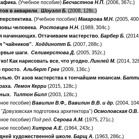
рафика.
(Учебное пособие)
Бесчастнов Н.П.
(2006, 367с.)
тов в акварели.
Шоуэлл Б.
(2008, 128с.)
перспектива.
(Учебное пособие)
Макарова М.Н.
(2005, 400
ловы человека.
Ростовцев Н.Н.
(1989, 304с.)
я начинающих. Оттачиваем мастерство.
Барбер Б.
(2014,
я "чайников".
Ходдинотт Б.
(2007, 288с.)
ервые шаги.
Селиверстова Д.
(2005, 352с.)
ко! Как нарисовать все, что угодно.
Линлей М.
(2014, 328
о просто.
Альберт Грег
(2009, 136с.)
елью. От азов мастерства к тончайшим нюансам.
Батта
раха.
Лемон Керри
(2015, 128с.)
тных.
Тилтон Билл
(2003, 128с.)
ное пособие)
Вавилин В.Ф., Вавилин В.В. и др.
(2004, 104
 "Довузовская подготовка архитектора")
Осмоловская О.В.
ное пособие)
Под ред.
Серова А.М.
(1975, 271с.)
ное пособие)
Хитров А.Е.
(1964, 243с.)
едней художественной школе.
Барщ А.
(1963, 286с.)