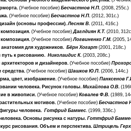
рморта.
(Учебное пособие)
Бесчастнов Н.П.
(2008, 255с.)
ажа.
(Учебное пособие)
Бесчастнов Н.П.
(2012, 301с.)
дизайн (основы профессии).
Лесняк В.
(2011, 416с.)
 композиция.
(Учебное пособие)
Даглдиян К.Т.
(2010, 312с
 композиция.
(Учебное пособие)
Логвиненко Г.М.
(2005, 1
 анатомия для художников.
Бёрн Хогарт
(2001, 218с.)
 путь к рисованию.
Николаидис К.
(2003, 208с.)
 архитекторов и дизайнеров.
(Учебное пособие)
Прохоро
 средства.
(Учебное пособие)
Шашков Ю.П.
(2006, 144с.)
ма, цвет, изображение.
(Учебное пособие)
Панксенов Г.
совании человека. Рисунок головы.
Михайлова О.В.
(1960
ние в живописи.
(Учебное пособие)
Ковалев Ф.В.
(1989, 14
растительных мотивов.
(Учебное пособие)
Бесчастнов Н
фигуры человека.
Готфрид Баммес
.
(1999, 336с.)
человека. Основы рисунка с натуры.
Готтфрид Бамме
курс рисования. Объем и перспектива.
Штрицель Герх