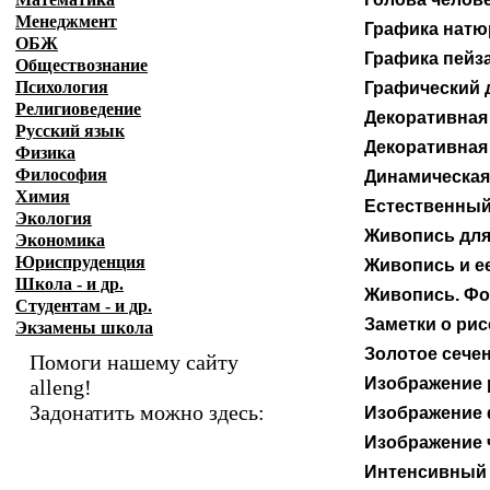
Менеджмент
Графика натю
ОБЖ
Графика пейз
Обществознание
Психология
Графический 
Религиоведение
Декоративная
Русский язык
Декоративная
Физика
Философия
Динамическая
Химия
Естественный
Экология
Живопись для
Экономика
Юриспруденция
Живопись и ее
Школа - и др.
Живопись. Фор
Студентам - и др.
Заметки о ри
Экзамены
школа
Золотое сече
Помоги нашему сайту
Изображение 
alleng!
Задонатить можно здесь:
Изображение 
Изображение 
Интенсивный 