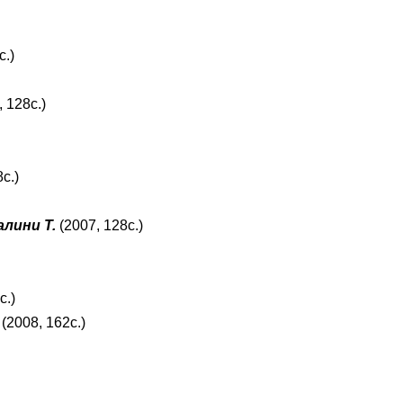
с.)
 128с.)
с.)
лини Т.
(2007, 128с.)
с.)
(2008, 162с.)