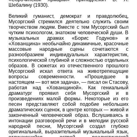
Шебалину (1930).
Великий гуманист, демократ и правдолюбец,
Мусоргский стремился деятельно служить своим
творчеством людям. Вместе с тем Мусоргский был
чутким психологом, знатоком человеческой души. В
музыкальных драмах «Борис Годунов» и
«Хованщина» необычайно динамичные, красочные
массовые народные сцены сочетаются с
разнообразием индивидуальных характеристик,
психологической глубиной и сложностью отдельных
образов. В сюжетах из отечественного прошлого
Мусоргский искал ответа на животрепещущие
вопросы современности. «Прошедшее в
настоящем — вот моя задача», — писал он Стасову,
работая над «Хованщиной». Как гениальный
драматург проявил себя Мусоргский и в
произведениях малой формы. Некоторые из его
песен представляют собой подобие небольших
драматических сценок, в центре которых — живой и
законченный человеческий образ. Вслушиваясь в
интонации разговорной речи и в мелодии русской
народной песни, Мусоргский создал глубоко
оригинальный, выразительный музыкальный язык,