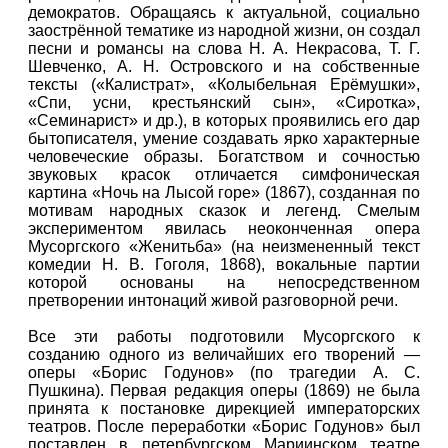
демократов. Обращаясь к актуальной, социально
заострённой тематике из народной жизни, он создал
песни и романсы на слова Н. А. Некрасова, Т. Г.
Шевченко, А. Н. Островского и на собственные
тексты («Калистрат», «Колыбельная Ерёмушки»,
«Спи, усни, крестьянский сын», «Сиротка»,
«Семинарист» и др.), в которых проявились его дар
бытописателя, умение создавать ярко характерные
человеческие образы. Богатством и сочностью
звуковых красок отличается симфоническая
картина «Ночь на Лысой горе» (1867), созданная по
мотивам народных сказок и легенд. Смелым
экспериментом явилась неоконченная опера
Мусоргского «Женитьба» (на неизмененный текст
комедии Н. В. Гоголя, 1868), вокальные партии
которой основаны на непосредственном
претворении интонаций живой разговорной речи.
Все эти работы подготовили Мусоргского к
созданию одного из величайших его творений —
оперы «Борис Годунов» (по трагедии А. С.
Пушкина). Первая редакция оперы (1869) не была
принята к постановке дирекцией императорских
театров. После переработки «Борис Годунов» был
поставлен в петербургском Мариинском театре