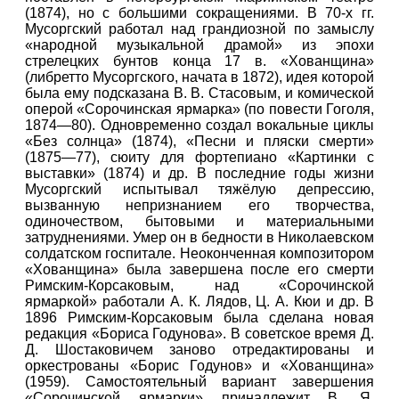
(1874), но с большими сокращениями. В 70-х гг.
Мусоргский работал над грандиозной по замыслу
«народной музыкальной драмой» из эпохи
стрелецких бунтов конца 17 в. «Хованщина»
(либретто Мусоргского, начата в 1872), идея которой
была ему подсказана В. В. Стасовым, и комической
оперой «Сорочинская ярмарка» (по повести Гоголя,
1874—80). Одновременно создал вокальные циклы
«Без солнца» (1874), «Песни и пляски смерти»
(1875—77), сюиту для фортепиано «Картинки с
выставки» (1874) и др. В последние годы жизни
Мусоргский испытывал тяжёлую депрессию,
вызванную непризнанием его творчества,
одиночеством, бытовыми и материальными
затруднениями. Умер он в бедности в Николаевском
солдатском госпитале. Неоконченная композитором
«Хованщина» была завершена после его смерти
Римским-Корсаковым, над «Сорочинской
ярмаркой» работали А. К. Лядов, Ц. А. Кюи и др. В
1896 Римским-Корсаковым была сделана новая
редакция «Бориса Годунова». В советское время Д.
Д. Шостаковичем заново отредактированы и
оркестрованы «Борис Годунов» и «Хованщина»
(1959). Самостоятельный вариант завершения
«Сорочинской ярмарки» принадлежит В. Я.