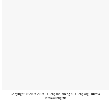
Copyright
©
2006
-
2026
alleng.me, alleng.ru, alleng.org,
Russia,
info@alleng.me