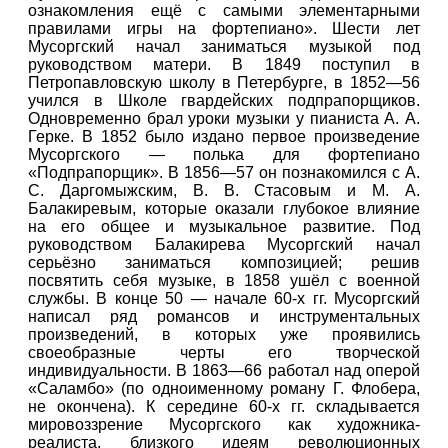
ознакомления ещё с самыми элементарными
правилами игры на фортепиано». Шести лет
Мусоргский начал заниматься музыкой под
руководством матери. В 1849 поступил в
Петропавловскую школу в Петербурге, в 1852—56
учился в Школе гвардейских подпрапорщиков.
Одновременно брал уроки музыки у пианиста А. А.
Герке. В 1852 было издано первое произведение
Мусоргского — полька для фортепиано
«Подпрапорщик». В 1856—57 он познакомился с А.
С. Даргомыжским, В. В. Стасовым и М. А.
Балакиревым, которые оказали глубокое влияние
на его общее и музыкальное развитие. Под
руководством Балакирева Мусоргский начал
серьёзно заниматься композицией; решив
посвятить себя музыке, в 1858 ушёл с военной
службы. В конце 50 — начале 60-х гг. Мусоргский
написал ряд романсов и инструментальных
произведений, в которых уже проявились
своеобразные черты его творческой
индивидуальности. В 1863—66 работал над оперой
«Саламбо» (по одноименному роману Г. Флобера,
не окончена). К середине 60-х гг. складывается
мировоззрение Мусоргского как художника-
реалиста, близкого идеям революционных