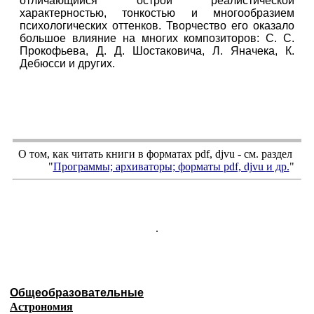
отличающийся острой реалистической
характерностью, тонкостью и многообразием
психологических оттенков. Творчество его оказало
большое влияние на многих композиторов: С. С.
Прокофьева, Д. Д. Шостаковича, Л. Яначека, К.
Дебюсси и других.
О том, как читать книги в форматах
pdf
,
djvu
- см. раздел
"
Программы; архиваторы; форматы
pdf, djvu
и др.
"
.
Общеобразовательные
Астрономия