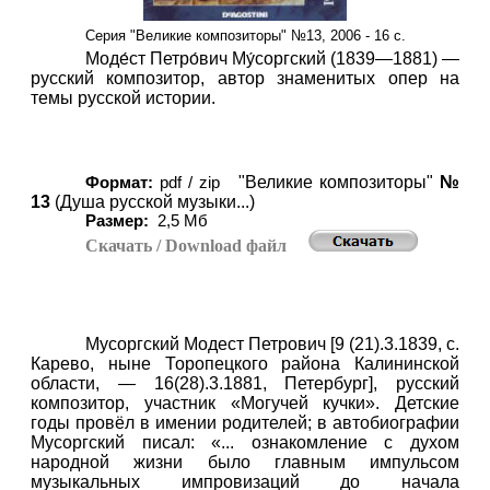
Серия "Великие композиторы" №13, 2006 - 16 с.
Моде́ст Петро́вич Му́соргский (1839—1881) —
русский композитор, автор знаменитых опер на
темы русской истории.
"Великие композиторы"
№
Формат:
pdf / zip
13
(Душа русской музыки...)
Размер:
2
,5 Мб
Скачать
/ Download
файл
Мусоргский Модест Петрович [9 (21).3.1839, с.
Карево, ныне Торопецкого района Калининской
области, — 16(28).3.1881, Петербург], русский
композитор, участник «Могучей кучки». Детские
годы провёл в имении родителей; в автобиографии
Мусоргский писал: «... ознакомление с духом
народной жизни было главным импульсом
музыкальных импровизаций до начала