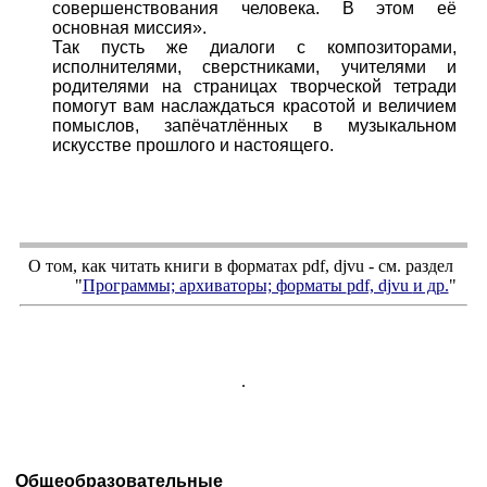
совершенствования человека. В этом её
основная миссия».
Так пусть же диалоги с композиторами,
исполнителями, сверстниками, учителями и
родителями на страницах творческой тетради
помогут вам наслаждаться красотой и величием
помыслов, запёчатлённых в музыкальном
искусстве прошлого и настоящего.
О том, как читать книги в форматах
pdf
,
djvu
- см. раздел
"
Программы; архиваторы; форматы
pdf, djvu
и др.
"
.
Общеобразовательные