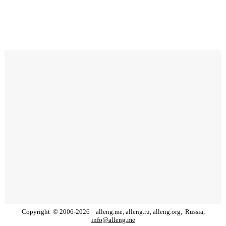
Copyright
©
2006
-
2026
alleng.me, alleng.ru, alleng.org,
Russia,
info@alleng.me