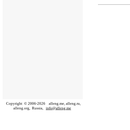
Copyright
©
2006
-
2026
alleng.me, alleng.ru,
alleng.org,
Russia,
info@alleng.me