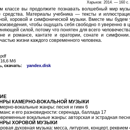
Харьков: 2014. — 160 с
м классе вы продолжите познавать волшебный мир музык
 средства. Материалы учебника — тексты и иллюстраци
ной, хоровой и симфонической музыки. Вместе мы будем у
произведения, чтобы ощущать себя свободно п уверенно в 
иняющей силой, потому что понятен для всего человечеств
е и романсе, кантате и оратории, сонате и симфонии.
частью жизни каждого современного человека.
pdf
16,6 Мб
, скачать:
yandex.disk
ИЕ
ЖАНРЫ КАМЕРНО-ВОКАЛЬНОЙ МУЗЫКИ
амерно-вокальные жанры: песня и гимн 6
оманс и его разновидности: серенада, баллада 17
овременные вокальные жанры: авторская и эстрадная песн
ЖАНРЫ ХОРОВОЙ МУЗЫКИ
ровая духовная музыка: месса, литургия, концерт, реквием 