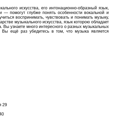
.
ального искусства, его интонационно-образный язык,
и — помогут глубже понять особенности вокальной и
читься воспринимать, чувствовать и понимать музыку,
царстве музыкального искусства, язык которою обладает
а. Вы узнаете много интересного о разных музыкальных
 Вы ещё раз убедитесь в том, что музыка является
я 29
40