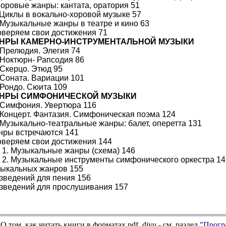
Хоровые жанры: кантата, оратория 51
 Циклы в вокально-хоровой музыке 57
 Музыкальные жанры в театре и кино 63
оверяем свои достижения 71
ЖАНРЫ КАМЕРНО-ИНСТРУМЕНТАЛЬНОЙ МУЗЫКИ
 Прелюдия. Элегия 74
 Ноктюрн- Рапсодия 86
 Скерцо. Этюд 95
 Соната. Вариации 101
 Рондо. Сюита 109
ЖАНРЫ СИМФОНИЧЕСКОЙ МУЗЫКИ
 Симфония. Увертюра 116
 Концерт. Фантазия. Симфоническая поэма 124
 Музыкально-театральные жанры: балет, оперетта 131
нры встречаются 141
оверяем свои достижения 144
1. Музыкальные жанры (схема) 146
2. Музыкальные инструменты симфонического оркестра 14
зыкальных жанров 155
зведений для пения 156
зведений для прослушивания 157
О том, как читать книги в форматах
pdf
,
djvu
- см. раздел "
Прогр