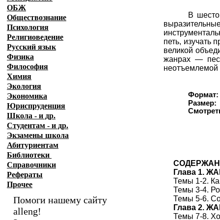
ОБЖ
В шесто
Обществознание
выразительные
Психология
инструменталь
Религиоведение
петь, изучать 
Русский язык
великой объед
Физика
жанрах — песн
Философия
неотъемлемой 
Химия
Экология
Формат:
Экономика
Размер:
Юриспруденция
Смотреть
Школа - и др.
Студентам - и др.
Экзамены
школа
Абитуриентам
Библиотеки
СОДЕРЖАН
Справочники
Глава 1. 
Рефераты
Темы 1-2. К
Прочее
Темы 3-4. Р
Помоги нашему сайту
Темы 5-6. С
Глава 2. 
alleng!
Темы 7-8. Хо