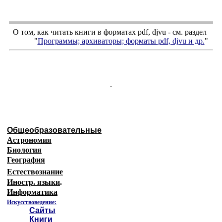
О том, как читать книги в форматах
pdf
,
djvu
- см. раздел
"
Программы; архиваторы; форматы
pdf, djvu
и др.
"
.
Общеобразовательные
Астрономия
Биология
География
Естествознание
Иностр. языки
.
Информатика
Искусствоведение:
Сайты
Книги