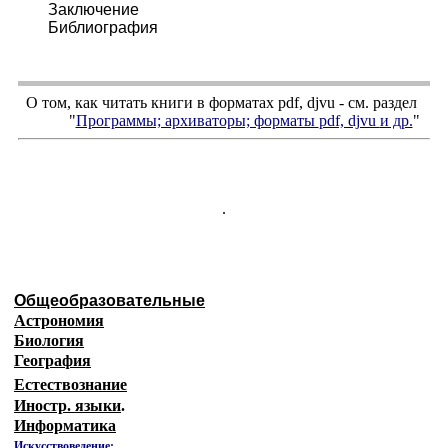
Заключение
Библиография
О том, как читать книги в форматах
pdf
,
djvu
- см. раздел
"
Программы; архиваторы; форматы
pdf, djvu
и др.
"
.
Общеобразовательные
Астрономия
Биология
География
Естествознание
Иностр. языки
.
Информатика
Искусствоведение: