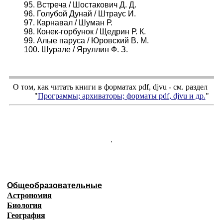
95. Встреча / Шостакович Д. Д.
96. Голубой Дунай / Штраус И.
97. Карнавал / Шуман Р.
98. Конек-горбунок / Щедрин Р. К.
99. Алые паруса / Юровский В. М.
100. Шурале / Яруллин Ф. З.
О том, как читать книги в форматах
pdf
,
djvu
- см. раздел
"
Программы; архиваторы; форматы
pdf, djvu
и др.
"
.
Общеобразовательные
Астрономия
Биология
География