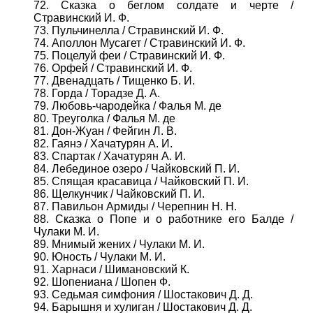
72. Сказка о беглом солдате и черте /
Стравинский И. Ф.
73. Пульчинелла / Стравинский И. Ф.
74. Аполлон Мусагет / Стравинский И. Ф.
75. Поцелуй феи / Стравинский И. Ф.
76. Орфей / Стравинский И. Ф.
77. Двенадцать / Тищенко Б. И.
78. Горда / Торадзе Д. А.
79. Любовь-чародейка / Фалья М. де
80. Треуголка / Фалья М. де
81. Дон-Жуан / Фейгин Л. В.
82. Гаянэ / Хачатурян А. И.
83. Спартак / Хачатурян А. И.
84. Лебединое озеро / Чайковский П. И.
85. Спящая красавица / Чайковский П. И.
86. Щелкунчик / Чайковский П. И.
87. Павильон Армиды / Черепнин Н. Н.
88. Сказка о Попе и о работнике его Балде /
Чулаки М. И.
89. Мнимый жених / Чулаки М. И.
90. Юность / Чулаки М. И.
91. Харнаси / Шимановский К.
92. Шопениана / Шопен Ф.
93. Седьмая симфония / Шостакович Д. Д.
94. Барышня и хулиган / Шостакович Д. Д.