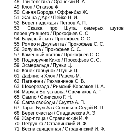
48. Три толстяка / Оранский В. А.
49. Клоп / Отказов Ф.
50. Синяя Борода / Оффенбах Ж.
51. Жанна д'Арк / Пейко Н. И.
52. Берег надежды / Петров А. П.
53. Сказка про Шута, семерых шутов
перешутившего / Прокофьев С. С.
54. Блудный сын / Прокофьев С. С.
55. Ромео и Джульетта / Прокофьев С. С.
56. Золушка / Прокофьев С. С.
57. Каменный цветок / Прокофьев С. С.
58. Подпоручик Киже / Прокофьев С. С.
59. Эсмеральда / Пуньи Ц.
60. Конек-горбунок / Пуньи Ц.
61. Дафнис и Хлоя / Равель М.
62. Паганини / Рахманинов С. В.
63. Шехерезада / Римский-Корсаков Н. А.
64. Маруся Богуславка / Свечников А. Г.
65. Сампо / Синисало Г. Н.
66. Сакта свободы / Скултэ А. П.
67. Тарас Бульба / Соловьев-Седой В. П.
68. Берег счастья / Спадавеккиа А. Э.
69. Жар-птица / Стравинский И. Ф.
70. Петрушка / Стравинский И. Ф.
71. Весна священная / Стравинский И. Ф.