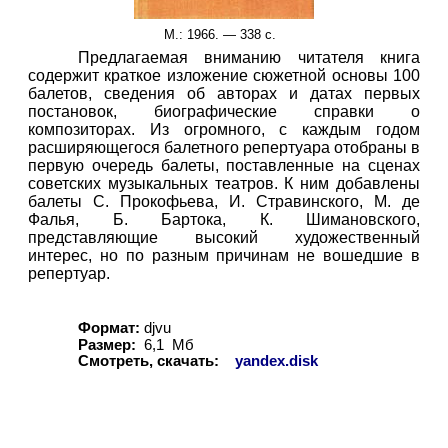
М.
: 1966. —
3
38 с.
Предлагаемая вниманию читателя книга
содержит краткое изложение сюжетной основы 100
балетов, сведения об авторах и датах первых
постановок, биографические справки о
композиторах. Из огромного, с каждым годом
расширяющегося балетного репертуара отобраны в
первую очередь балеты, поставленные на сценах
советских музыкальных театров. К ним добавлены
балеты С. Прокофьева, И. Стравинского, М. де
Фалья, Б. Бартока, К. Шимановского,
представляющие высокий художественный
интерес, но по разным причинам не вошедшие в
репертуар.
Формат:
djvu
Размер:
6
,
1
Мб
Смотреть, скачать:
yandex.disk