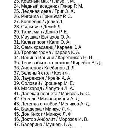
23. Красный мак / Глиэр Р. М.
24. Медный всадник / Глиэр Р. М.
25. Ледяная дева / Григ Э. Х.
26. Ригонда / Гринблат Р. С.
27. Коппелия / Делиб Л.
28. Сильвия / Делиб Л.
29. Талисман / Дриго Р. Е.
30. Ивушка / Евлахов О. А.
31. Калевипоэг / Капп Э. А.
32. Семь красавиц / Караев К. А.
33. Тропою грома / Караев К. А.
34. Ванина Ванини / Каретников Н. Н.
35. Тени забытых предков / Кирейко В. Д.
36. Аистенок / Клебанов Д. Л.
37. Зеленый стол / Коэн Ф.
38. Лауренсия / Крейн А. А.
39. Соловей / Крошнер М. Е.
40. Маскарад / Лапутин Л. А.
41. Далекая планета / Майзель Б. С.
42. Отелло / Мачавариани А. Д.
43. Легенда о любви / Меликов А. Д.
44. Баядерка / Минкус Л. Ф.
45. Дон Кихот / Минкус Л. Ф.
46. Доктор Айболит / Морозов И. В.
47. Балерина / Мушель Г. А.