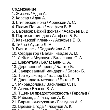
Содержание
1. Жизель / Адан А.
2. Корсар / Адан А.
3. Египетские ночи / Аренский А. С.
4. Пламя Парижа / Асафьев Б. В.
5. Бахчисарайский фонтан / Асафьев Б. В.
6. Партизанские дни / Асафьев Б. В.
7. Кавказский пленник / Асафьев Б. В.
8. Тийна / Аустер Л. М.
9. Гыз галасы / Бадалбейли А. Б.
10. Сердце гор / Баланчивадзе А. М.
11. Лейли и Меджнун / Баласанян С. А.
12. Шакунтала / Баласанян С. А.
13. Деревянный принц / Барток Б.
14. Зачарованный мандарин / Барток Б.
15. Три мушкетера / Баснер В. Е.
16. Двенадцать месяцев / Битов Б. Л.
17. Мирандолина / Василенко С. Н.
18. Асель / Власов В. А.
19. Тщетная предосторожность / Герольд Л.
20. Раймонда / Глазунов А. К.
21. Барышня-служанка / Глазунов А. К.
22. Времена года / Глазунов А. К.