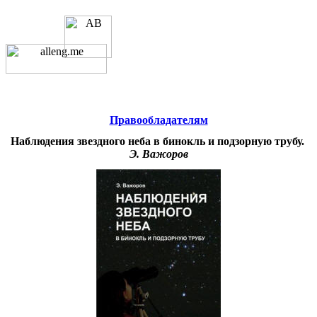
Educational resources of the Internet
-
Astronomy.
Образовательные ресурсы
Интернета
-
Астрономия.
Главная страница
(Содержание)
Правообладателям
Наблюдения звездного неба в бинокль и подзорную трубу.
Э. Важоров