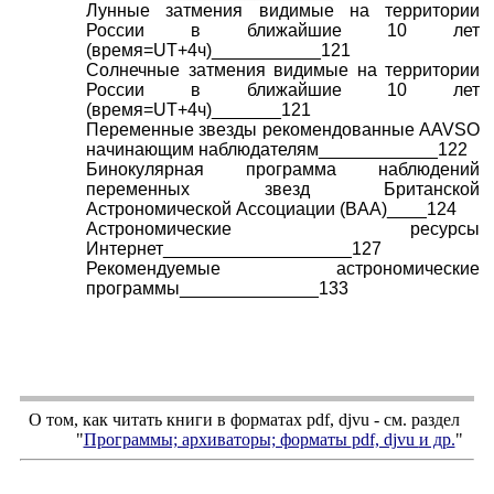
Лунные затмения видимые на территории
России в ближайшие 10 лет
(время=UT+4ч)___________121
Солнечные затмения видимые на территории
России в ближайшие 10 лет
(время=UT+4ч)_______121
Переменные звезды рекомендованные AAVSO
начинающим наблюдателям____________122
Бинокулярная программа наблюдений
переменных звезд Британской
Астрономической Ассоциации (BAA)____124
Астрономические ресурсы
Интернет___________________127
Рекомендуемые астрономические
программы______________133
О том, как читать книги в форматах
pdf
,
djvu
- см. раздел
"
Программы; архиваторы; форматы
pdf, djvu
и др.
"