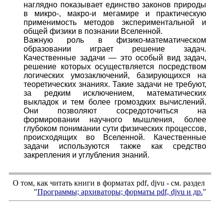
наглядно показывает единство законов природы
в микро-, макро-и мегамире и практическую
применимость методов экспериментальной и
общей физики в познании Вселенной.
Важную роль в физико-математическом
образовании играет решение задач.
Качественные задачи — это особый вид задач,
решение которых осуществляется посредством
логических умозаключений, базирующихся на
теоретических знаниях. Такие задачи не требуют,
за редким исключением, математических
выкладок и тем более громоздких вычислений.
Они позволяют сосредоточиться на
формировании научного мышления, более
глубоком понимании сути физических процессов,
происходящих во Вселенной. Качественные
задачи используются также как средство
закрепления и углубления знаний.
О том, как читать книги в форматах
pdf
,
djvu
- см. раздел
"
Программы; архиваторы; форматы
pdf, djvu
и др.
"