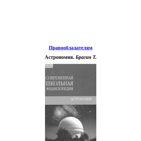
Educational resources of the Internet
-
Astronomy.
Образовательные ресурсы Интернета
-
Астрономия.
Главная страница
(Содержание)
Правообладателям
Астрономия.
Брагин Т.