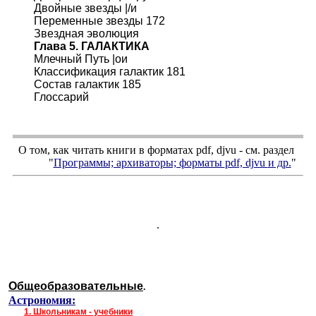
Двойные звезды |/и
Переменные звезды 172
Звездная эволюция
Глава 5. ГАЛАКТИКА
Млечный Путь |ои
Классификация галактик 181
Состав галактик 185
Глоссарий
О том, как читать книги в форматах
pdf
,
djvu
- см. раздел
"
Программы; архиваторы; форматы
pdf, djvu
и др.
"
.
Общеобразовательные
.
Астрономия:
1.
Школьникам - учебники