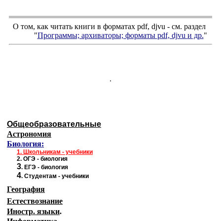
О том, как читать книги в форматах
pdf
,
djvu
- см. раздел
"
Программы; архиваторы; форматы
pdf, djvu
и др.
"
.
Общеобразовательные
Астрономия
Биология:
1.
Школьникам - учебники
2.
ОГЭ - биология
3
.
ЕГЭ - биология
4
.
Студентам - учебники
География
Естествознание
Иностр. языки
.