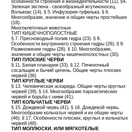
особенности строения и жизнедеятельности (11). §4.
Зеленая эвглена - своеобразный жгутиконосец.
Вольвокс (14). § 5. Инфузория-туфелька. § 6.
Многообразие, значение и общие черты простейших
(18).
Многоклеточные животные
ТИП КИШЕЧНОПОЛОСТНЫЕ
§ 7. Пресноводный полив гидра (23). § 8.
Особенности внутреннего строения гидры (26). § 9.
Размножение гидры (28). § 10. Многообразие,
значение и общие черты кишечнополостных (30).
ТИП ПЛОСКИЕ ЧЕРВИ
§ 11. Белая планария (33). § 12. Печеночный
сосальщик и бычий цепень. Общие черты плоских
червей (36)
ТИП КРУГЛЫЕ ЧЕРВИ
§ 13. Человеческая аскарида. Общие черты круглых
червей (39). § 14. Многообразие паразитических
червей и борьба с ними (41).
ТИП КОЛЬЧАТЫЕ ЧЕРВИ
§ 15. Дождевой червь (41). § 16. Дождевой червь.
Многообразие кольчатых червей и их общие черты
(46). § 17. Особенности плоских, круглых и кольчатых
червей (48).
ТИП МОЛЛЮСКИ, ИЛИ МЯГКОТЕЛЫЕ