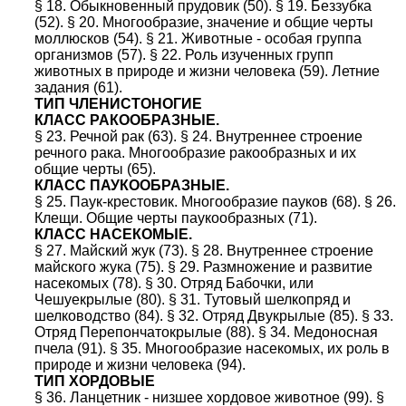
§ 18. Обыкновенный прудовик (50). § 19. Беззубка
(52). § 20. Многообразие, значение и общие черты
моллюсков (54). § 21. Животные - особая группа
организмов (57). § 22. Роль изученных групп
животных в природе и жизни человека (59). Летние
задания (61).
ТИП ЧЛЕНИСТОНОГИЕ
КЛАСС РАКООБРАЗНЫЕ.
§ 23. Речной рак (63). § 24. Внутреннее строение
речного рака. Многообразие ракообразных и их
общие черты (65).
КЛАСС ПАУКООБРАЗНЫЕ.
§ 25. Паук-крестовик. Многообразие пауков (68). § 26.
Клещи. Общие черты паукообразных (71).
КЛАСС НАСЕКОМЫЕ.
§ 27. Майский жук (73). § 28. Внутреннее строение
майского жука (75). § 29. Размножение и развитие
насекомых (78). § 30. Отряд Бабочки, или
Чешуекрылые (80). § 31. Тутовый шелкопряд и
шелководство (84). § 32. Отряд Двукрылые (85). § 33.
Отряд Перепончатокрылые (88). § 34. Медоносная
пчела (91). § 35. Многообразие насекомых, их роль в
природе и жизни человека (94).
ТИП ХОРДОВЫЕ
§ 36. Ланцетник - низшее хордовое животное (99). §