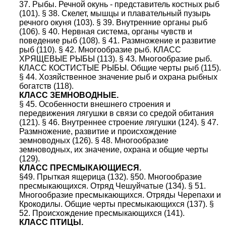
37. Рыбы. Речной окунь - представитель костных рыб
(101). § 38. Скелет, мышцы и плавательный пузырь
речного окуня (103). § 39. Внутренние органы рыб
(106). § 40. Нервная система, органы чувств и
поведение рыб (108). § 41. Размножение и развитие
рыб (110). § 42. Многообразие рыб. КЛАСС
ХРЯЩЕВЫЕ РЫБЫ (113). § 43. Многообразие рыб.
КЛАСС КОСТИСТЫЕ РЫБЫ. Общие черты рыб (115).
§ 44. Хозяйственное значение рыб и охрана рыбных
богатств (118).
КЛАСС ЗЕМНОВОДНЫЕ.
§ 45. Особенности внешнего строения и
передвижения лягушки в связи со средой обитания
(121). § 46. Внутреннее строение лягушки (124). § 47.
Размножение, развитие и происхождение
земноводных (126). § 48. Многообразие
земноводных, их значение, охрана и общие черты
(129).
КЛАСС ПРЕСМЫКАЮЩИЕСЯ.
§49. Прыткая ящерица (132). §50. Многообразие
пресмыкающихся. Отряд Чешуйчатые (134). § 51.
Многообразие пресмыкающихся. Отряды Черепахи и
Крокодилы. Общие черты пресмыкающихся (137). §
52. Происхождение пресмыкающихся (141).
КЛАСС ПТИЦЫ.