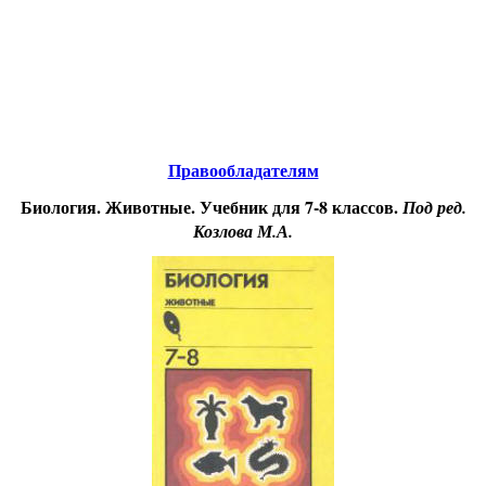
Educational resources of the Internet
-
Biology.
Образовательные ресурсы Интернета
-
Биология.
Главная страница
(Содержание)
Правообладателям
Биология. Животные. Учебник для 7-8 классов.
Под ред.
Козлова М.А.