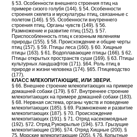
§ 53. Особенности внешнего строения птиц на
примере сизого голубя (144). § 54. Особенности
строения скелета и мускулатуры птиц, связанные с
полетом (146). § 55. Особенности внутреннего
строения птиц. Органы чувств (149). § 56.
Размножение и развитие птиц (152). § 57.
Приспособленность птиц к сезонным явлениям
природы (155). § 58. Происхождение и общие черты
птиц (157). § 59. Птицы леса (160). § 60. Хищные
птицы (163). § 61. Водоплавающие птицы (166). § 62.
Птицы открытых пространств суши (169). § 63. Птицы
культурных ландшафтов (171). §64. Роль птиц в
природе и жизни человека (174). §65. Птицеводство
(177).
КЛАСС МЛЕКОПИТАЮЩИЕ, ИЛИ ЗВЕРИ.
§ 66. Внешнее строение млекопитающих на примере
домашней собаки (179). § 67. Внутреннее строение
млекопитающих на примере домашней собаки (183).
§ 68. Нервная система, органы чувств и поведение
млекопитающих (185). § 69. Размножение и развитие
млекопитающих (187). § 70. Происхождение
млекопитающих (191). § 71. Отряд насекомоядные
(192). §72. Отряд Рукокрылые (194). §73. Грызущие
млекопитающие (196). §74. Отряд Хищные (200). §
75. Морские млекопитающие (205). § 76. Копытные