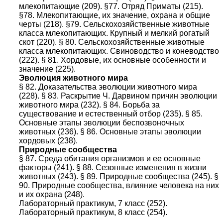
млекопитающие (209). §77. Отряд Приматы (215).
§78. Млекопитающие, их значение, охрана и общие
черты (218). §79. Сельскохозяйственные животные
класса млекопитающих. Крупный и мелкий рогатый
скот (220). § 80. Сельскохозяйственные животные
класса млекопитающих. Свиноводство и коневодство
(222). § 81. Хордовые, их основные особенности и
значение (225).
Эволюция животного мира
§ 82. Доказательства эволюции животного мира
(228). § 83. Раскрытие Ч. Дарвином причин эволюции
животного мира (232). § 84. Борьба за
существование и естественный отбор (235). § 85.
Основные этапы эволюции беспозвоночных
животных (236). § 86. Основные этапы эволюции
хордовых (238).
Природные сообщества
§ 87. Среда обитания организмов и ее основные
факторы (241). § 88. Сезонные изменения в жизни
животных (243). § 89. Природные сообщества (245). §
90. Природные сообщества, влияние человека на них
и их охрана (248).
Лабораторный практикум, 7 класс (252).
Лабораторный практикум, 8 класс (254).