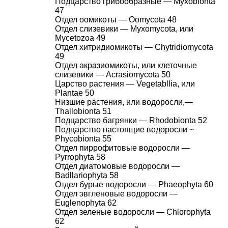
Подцарство грибообразные — Myxobionta
47
Отдел оомикоты — Oomycota 48
Отдел слизевики — Myxomycota, или
Mycetozoa 49
Отдел хитридиомикоты — Chytridiomycota
49
Отдел акразиомикоты, или клеточные
слизевики — Acrasiomycota 50
Царство растения — Vegetabllia, или
Plantae 50
Низшие растения, или водоросли,—
Thallobionta 51
Подцарство багрянки — Rhodobionta 52
Подцарство настоящие водоросли ~
Phycobionta 55
Отдел пиррофитовые водоросли —
Pyrrophyta 58
Отдел диатомовые водоросли —
Badllariophyta 58
Отдел бурые водоросли — Phaeophyta 60
Отдел эвгленовые водоросли —
Euglenophyta 62
Отдел зеленые водоросли — Chlorophyta
62