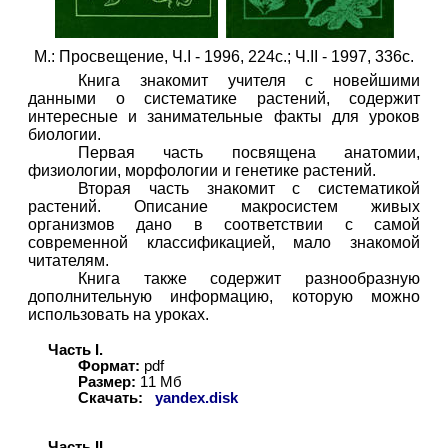
М.: Просвещение, Ч
.I -
1996,
224
с.; Ч.
II
- 1997, 336с.
Книга знакомит учителя с новейшими
данными о систематике растений, содержит
интересные и занимательные факты для уроков
биологии.
Первая часть посвящена анатомии,
физиологии, морфологии и генетике растений.
Вторая часть знакомит с систематикой
растений. Описание макросистем живых
организмов дано в соответствии с самой
современной классификацией, мало знакомой
читателям.
Книга также содержит разнообразную
дополнительную информацию, которую можно
использовать на уроках.
Часть
I
.
Формат:
pdf
Размер:
1
1
Мб
Скачать:
yandex.disk
Часть
II
.