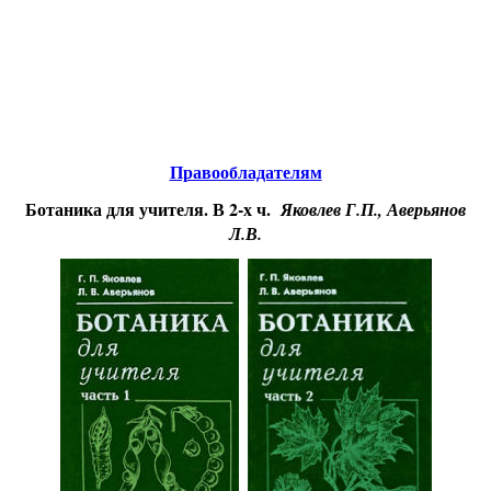
Educational resources of the Internet
-
Biology.
Образовательные ресурсы Интернета
-
Биология.
Главная страница
(Содержание)
Гостевая
Правообладателям
Ботаника для учителя. В 2-х ч.
Яковлев Г.П., Аверьянов
Л.В.