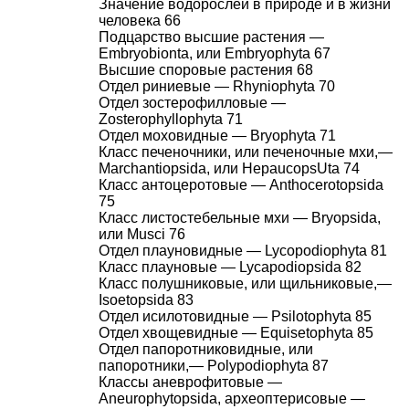
Значение водорослей в природе и в жизни
человека 66
Подцарство высшие растения —
Embryobionta, или Embryophyta 67
Высшие споровые растения 68
Отдел риниевые — Rhyniophyta 70
Отдел зостерофилловые —
Zosterophyllophyta 71
Отдел моховидные — Bryophyta 71
Класс печеночники, или печеночные мхи,—
Marchantiopsida, или HepaucopsUta 74
Класс антоцеротовые — Anthocerotopsida
75
Класс листостебельные мхи — Bryopsida,
или Musci 76
Отдел плауновидные — Lycopodiophyta 81
Класс плауновые — Lycapodiopsida 82
Класс полушниковые, или щильниковые,—
Isoetopsida 83
Отдел исилотовидные — Psilotophyta 85
Отдел хвощевидные — Equisetophyta 85
Отдел папоротниковидные, или
папоротники,— Polypodiophyta 87
Классы аневрофитовые —
Aneurophytopsida, археоптерисовые —