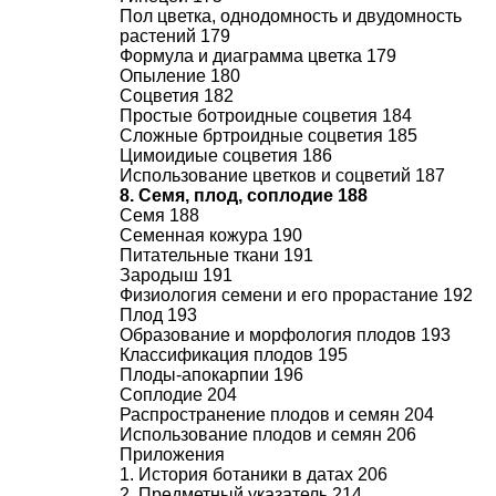
Пол цветка, однодомность и двудомность
растений 179
Формула и диаграмма цветка 179
Опыление 180
Соцветия 182
Простые ботроидные соцветия 184
Сложные бртроидные соцветия 185
Цимоидиые соцветия 186
Использование цветков и соцветий 187
8. Семя, плод, соплодие 188
Семя 188
Семенная кожура 190
Питательные ткани 191
Зародыш 191
Физиология семени и его прорастание 192
Плод 193
Образование и морфология плодов 193
Классификация плодов 195
Плоды-апокарпии 196
Соплодие 204
Распространение плодов и семян 204
Использование плодов и семян 206
Приложения
1. История ботаники в датах 206
2. Предметный указатель 214