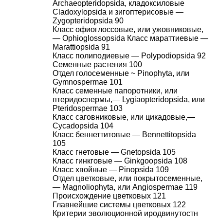
Archaeopteridopsida, кладоксиловые
Cladoxylopsida и зигоптерисовые —
Zygopteridopsida 90
Класс офиоглоссовые, или ужовниковые,
— Ophioglossopsida Класс мараттиевые —
Marattiopsida 91
Класс полиподиевые — Polypodiopsida 92
Семенные растения 100
Отдел голосеменные ~ Pinophyta, или
Gymnospermae 101
Класс семенные папоротники, или
птеридоспермы,— Lygiaopteridopsida, или
Pteridospermae 103
Класс саговниковые, или цикадовые,—
Cycadopsida 104
Класс беннеттитовые — Bennettitopsida
105
Класс гнетовые — Gnetopsida 105
Класс гинкговые — Ginkgoopsida 108
Класс хвойные — Pinopsida 109
Отдел цветковые, или покрытосеменные,
— Magnoliophyta, или Angiospermae 119
Происхождение цветковых 121
Главнейшие системы цветковых 122
Критерии эволюционной иродвинутостн