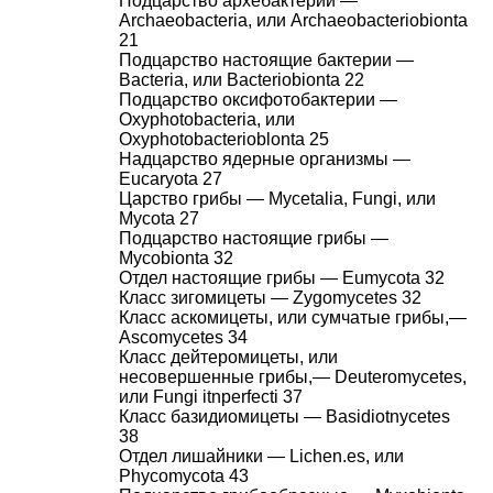
Подцарство архебактерии —
Archaeobacteria, или Archaeobacteriobionta
21
Подцарство настоящие бактерии —
Bacteria, или Bacteriobionta 22
Подцарство оксифотобактерии —
Oxyphotobacteria, или
Oxyphotobacterioblonta 25
Надцарство ядерные организмы —
Eucaryota 27
Царство грибы — Mycetalia, Fungi, или
Mycota 27
Подцарство настоящие грибы —
Mycobionta 32
Отдел настоящие грибы — Eumycota 32
Класс зигомицеты — Zygomycetes 32
Класс аскомицеты, или сумчатые грибы,—
Ascomycetes 34
Класс дейтеромицеты, или
несовершенные грибы,— Deuteromycetes,
или Fungi itnperfecti 37
Класс базидиомицеты — Basidiotnycetes
38
Отдел лишайники — Lichen.es, или
Phycomycota 43