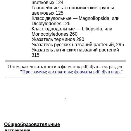
цветковых 124
Главнейшие таксономические группы
цветковых 125
Класс двудольные — Magnoliopsida, или
Dicotyledones 126
Класс однодольные — Litiopsida, или
Monocotyledones 260
Указатель терминов 290
Указатель русских названий растений, 295
Указатель латинских названий растений
315
О том, как читать книги в форматах
pdf
,
djvu
- см. раздел
"
Программы; архиваторы; форматы
pdf, djvu
и др.
"
.
Общеобразовательные
Астрономия