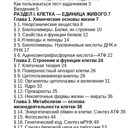
Как пользоваться тест-задачником 3
Введение 5
РАЗДЕЛ I. КЛЕТКА — ЕДИНИЦА ЖИВОГО 7
Глава 1. Химические основы жизни 7
§ 1. Неорганические вещества 8
§ 2. Биополимеры. Белки, их строение 10
§ 3. Свойства и функции белков 12
§ 4.Углеводы и липиды 14
§ 5. Биополимеры. Нуклеиновые кислоты ДНК и
РНК 17
§ 6. Аденозинтрифосфорная кислота—АТФ 22
Глава 2. Строение и функции клетки 24
§ 7. Клеточная теория 24
§ 8. Поверхностный аппарат клетки 26
§ 9. Цитоплазмаиееорганеллы 28
§ 10. Органеллы цитоплазмы и включения 31
§ 11. Ядро 33
§ 12. Прокариоты 35
§ 13. Неклеточные формы жизни — вирусы 36
Глава 3. Метаболизм — основа
жизнедеятельности клетки 38
§ 14. Энергетический обмен в клетке. Синтез АТФ 39
§ 15. Фотосинтез 44
§ 16. Генетический код. Синтез мРНК 49
§ 17. Синтез белковой цепи на рибосоме 53