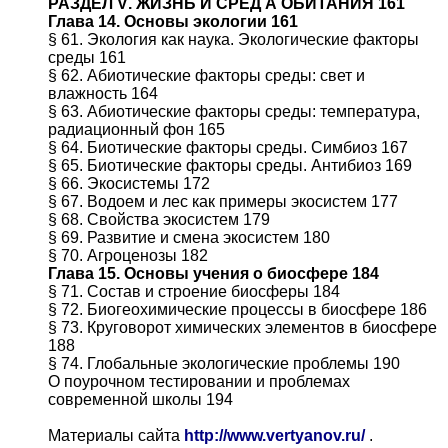
РАЗДЕЛ
V
. ЖИЗНЬ И СРЕД А ОБИТАНИЯ 161
Глава 14. Основы экологии 161
§ 61. Экология как наука. Экологические факторы
среды 161
§ 62. Абиотические факторы среды: свет и
влажность 164
§ 63. Абиотические факторы среды: температура,
радиационный фон 165
§ 64. Биотические факторы среды. Симбиоз 167
§ 65. Биотические факторы среды. Антибиоз 169
§ 66. Экосистемы 172
§ 67. Водоем и лес как примеры экосистем 177
§ 68. Свойства экосистем 179
§ 69. Развитие и смена экосистем 180
§ 70. Агроценозы 182
Глава 15. Основы учения о биосфере 184
§ 71. Состав и строение биосферы 184
§ 72. Биогеохимические процессы в биосфере 186
§ 73. Круговорот химических элементов в биосфере
188
§ 74. Глобальные экологические проблемы 190
О поурочном тестировании и проблемах
современной школы 194
Материалы сайта
http://www.vertyanov.ru/
.