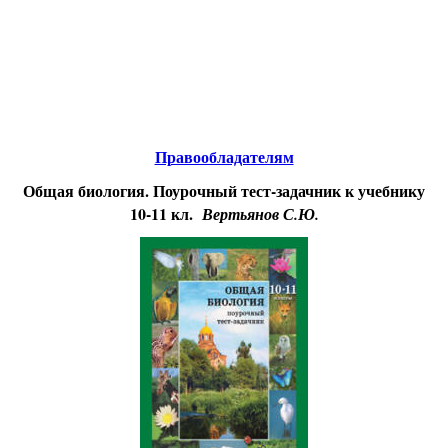
Educational resources of the Internet
-
Biology.
Образовательные ресурсы Интернета
-
Биология.
Главная страница
(Содержание)
Правообладателям
Общая биология. Поурочный тест-задачник к учебнику
10-11 кл.
Вертьянов С.Ю.