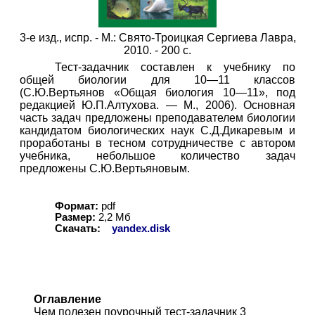
3-
е изд., испр. - М.: Свято-Троицкая Сергиева Лавра,
2010. - 200 с.
Тест-задачник составлен к учебнику по
общей биологии для 10—11 классов
(С.Ю.Вертьянов «Общая биология 10—11», под
редакцией Ю.П.Алтухова. — М., 2006). Основная
часть задач предложены преподавателем биологии
кандидатом биологических наук С.Д.Дикаревым и
проработаны в тесном сотрудничестве с автором
учебника, небольшое количество задач
предложены С.Ю.Вертьяновым.
Формат:
pdf
Размер:
2
,
2
Мб
Скачать:
yandex.disk
Оглавление
Чем полезен поурочный тест-задачник 3