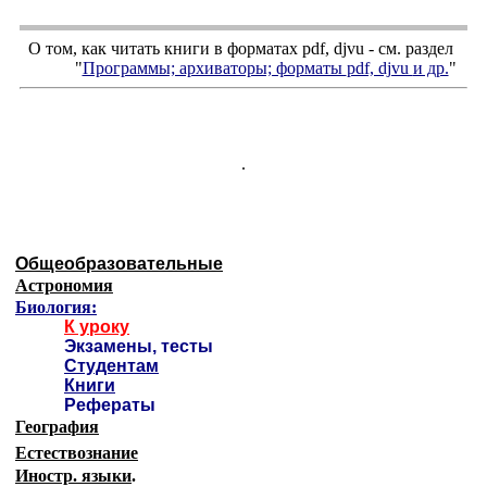
О том, как читать книги в форматах
pdf
,
djvu
- см. раздел
"
Программы; архиваторы; форматы
pdf, djvu
и др.
"
.
Общеобразовательные
Астрономия
Биология:
К уроку
Экзамены, тесты
Студентам
Книги
Рефераты
География
Естествознание
Иностр. языки
.