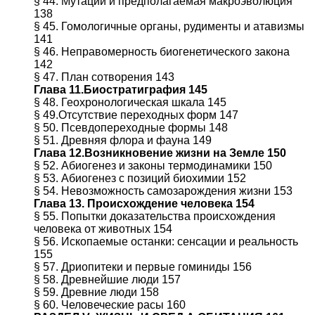
§ 44. Мутации и предполагаемая макроэволюция
138
§ 45. Гомологичные органы, рудименты и атавизмы
141
§ 46. Неправомерность биогенетического закона
142
§ 47. План сотворения 143
Глава 11.Биостратиграфия 145
§ 48. Геохронологическая шкала 145
§ 49.Отсутствие переходных форм 147
§ 50. Псевдопереходные формы 148
§ 51. Древняя флора и фауна 149
Глава 12.Возникновение жизни на Земле 150
§ 52. Абиогенез и законы термодинамики 150
§ 53. Абиогенез с позиций биохимии 152
§ 54. Невозможность самозарождения жизни 153
Глава 13. Происхождение человека 154
§ 55. Попытки доказательства происхождения
человека от животных 154
§ 56. Ископаемые останки: сенсации и реальность
155
§ 57. Дриопитеки и первые гоминиды 156
§ 58. Древнейшие люди 157
§ 59. Древние люди 158
§ 60. Человеческие расы 160