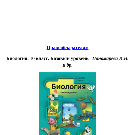
Educational resources of the Internet
-
Biology.
Образовательные ресурсы Интернета
-
Биология.
Главная страница
(Содержание)
Правообладателям
Биология. 10 класс. Базовый уровень.
Пономарева И.Н.
и др.