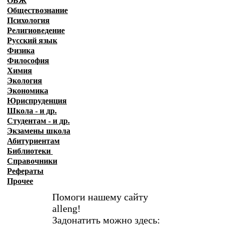
ОБЖ
Обществознание
Психология
Религиоведение
Русский язык
Физика
Философия
Химия
Экология
Экономика
Юриспруденция
Школа - и др.
Студентам - и др.
Экзамены
школа
Абитуриентам
Библиотеки
Справочники
Рефераты
Прочее
Помоги нашему сайту
alleng!
Задонатить можно здесь: