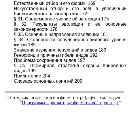
Естественный отбор и его формы 169
Искусственный отбор и его роль в увеличении
биологического разнообразия 172
§ 31. Современное учение об эволюции 175
§ 32. Результаты эволюции и ее основные
закономерности 178
§ 33. Основные направления эволюции 181
§ 34. Особенности популяционно-видового уровня
жизни 185
Значение изучения популяций и видов 189
Генофонд и причины гибели видов 192
Проблема сохранения видов 197
§ 35. Всемирная стратегия охраны природных
видов 199
Приложение 204
Словарь основных понятий 209
О том, как читать книги в форматах
pdf
,
djvu
- см. раздел
"
Программы; архиваторы; форматы
pdf, djvu
и др.
"
.