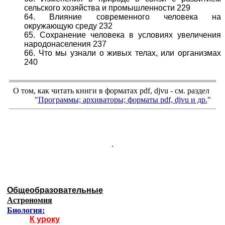
сельского хозяйства и промышленности 229
64. Влияние современного человека на
окружающую среду 232
65. Сохранение человека в условиях увеличения
народонаселения 237
66. Что мы узнали о живых телах, или организмах
240
О том, как читать книги в форматах
pdf
,
djvu
- см. раздел
"
Программы; архиваторы; форматы
pdf, djvu
и др.
"
.
Общеобразовательные
Астрономия
Биология:
К уроку