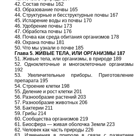
42. Состав почвы 162
43. Образование почвы 165
44. Структурные и бесструктурные почвы 167
45. Испарение воды из почвы 170
46. Удобрение почвы 173
47. Обработка почвы 176
48. Почва как среда обитания организмов 178
49. Охрана почвы 181
50. Что мы узнали о почве 185
Глава 5. ЖИВЫЕ ТЕЛА, ИЛИ ОРГАНИЗМЫ 187
51. Живые тела, или организмы, в природе 189
52. Одноклеточные и многоклеточные организмы
192
53. Увеличительные приборы. Приготовление
препарата 195
54. Строение клетки 198
55. Деление и рост клетки 201
56. Разнообразие растений 203
57. Разнообразие животных 206
58. Бактерии 211
59. Грибы 214
60. Сообщества организмов 219
61. Биосфера — живая оболочка Земли 223
62. Человек как часть природы 226
63. Изменения в природе в связи с развитием