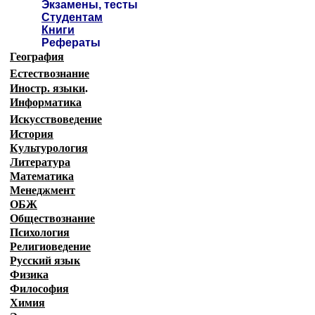
Экзамены, тесты
Студентам
Книги
Рефераты
География
Естествознание
Иностр. языки
.
Информатика
Искусствоведение
История
Культурология
Литература
Математика
Менеджмент
ОБЖ
Обществознание
Психология
Религиоведение
Русский язык
Физика
Философия
Химия