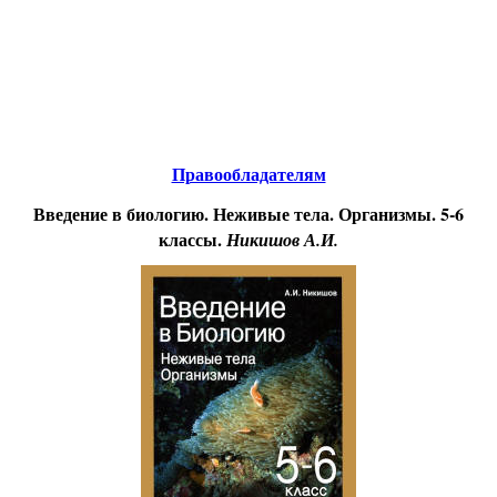
Educational resources of the Internet
-
Biology.
Образовательные ресурсы Интернета
-
Биология.
Главная страница
(Содержание)
Правообладателям
Введение в биологию. Неживые тела. Организмы. 5-6
классы.
Никишов А.И.