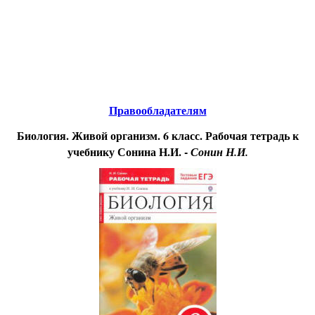
Educational resources of the Internet
-
Biology.
Образовательные ресурсы Интернета
-
Биология.
Главная страница
(Содержание)
Правообладателям
Биология. Живой организм. 6 класс. Рабочая тетрадь к
учебнику Сонина Н.И. -
Сонин Н.И.