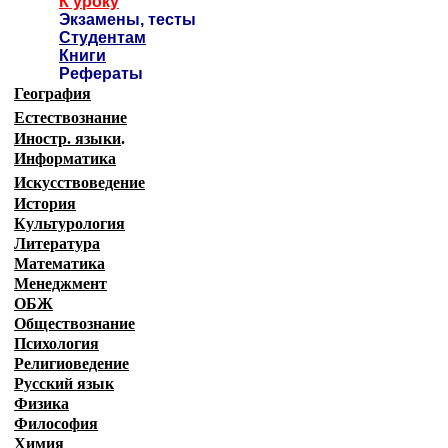
К уроку
Экзамены, тесты
Студентам
Книги
Рефераты
География
Естествознание
Иностр. языки
.
Информатика
Искусствоведение
История
Культурология
Литература
Математика
Менеджмент
ОБЖ
Обществознание
Психология
Религиоведение
Русский язык
Физика
Философия
Химия