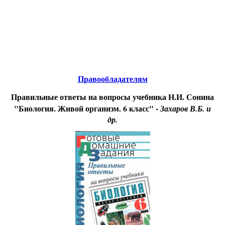
Educational resources of the Internet
-
Biology.
Образовательные ресурсы Интернета
-
Биология.
Главная страница
(Содержание)
Гостевая
Правообладателям
Правильные ответы на вопросы учебника Н.И. Сонина
"Биология. Живой организм. 6 класс" -
Захаров В.Б. и
др.