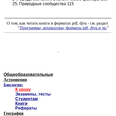
25. Природные сообщества 115
О том, как читать книги в форматах
pdf
,
djvu
- см. раздел
"
Программы; архиваторы; форматы
pdf, djvu
и др.
"
.
Общеобразовательные
Астрономия
Биология:
К уроку
Экзамены, тесты
Студентам
Книги
Рефераты
География