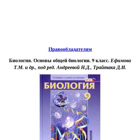
Educational resources of the Internet
-
Biology.
Образовательные ресурсы Интернета
-
Биология.
Главная страница
(Содержание)
Гостевая
Правообладателям
Биология. Основы общей биологии. 9 класс.
Ефимова
Т.М. и др., под ред. Андреевой Н.Д., Трайтака Д.И.