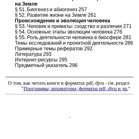
на Земле
§ 51. Биогенез и абиогенез 257
§ 52. Развитие жизни на Земле 261
Происхождение и эволюция человека
§ 53. Человек и приматы: сходство и различия 271
§ 54. Основные этапы эволюции человека 276
§ 55. Роль деятельности человека в биосфере 281
Темы исследований и проектной деятельности 286
Примерные темы рефератов 292
Литература 293
Интернет-ресурсы 295
Предметный указатель 296
О том, как читать книги в форматах
pdf
,
djvu
- см. раздел
"
Программы; архиваторы; форматы
pdf, djvu
и др.
"
.