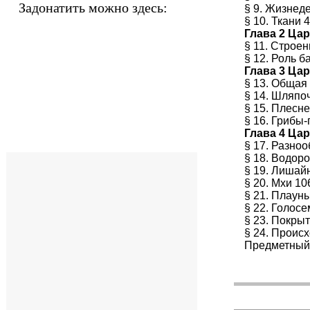
Задонатить можно здесь:
§ 9. Жизнеде
§ 10. Ткани 
Глава 2 Ца
§ 11. Строе
§ 12. Роль б
Глава 3 Ца
§ 13. Общая
§ 14. Шляпо
§ 15. Плесн
§ 16. Грибы
Глава 4 Ца
§ 17. Разно
§ 18. Водор
§ 19. Лишай
§ 20. Мхи 10
§ 21. Плаун
§ 22. Голос
§ 23. Покры
§ 24. Проис
Предметный 