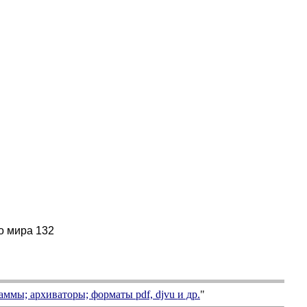
о мира 132
аммы; архиваторы; форматы
pdf, djvu
и др.
"