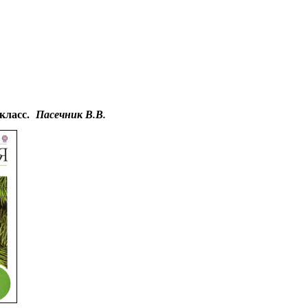
Educational resources of the Internet
-
Biology.
Гостевая
 класс.
Пасечник В.В.