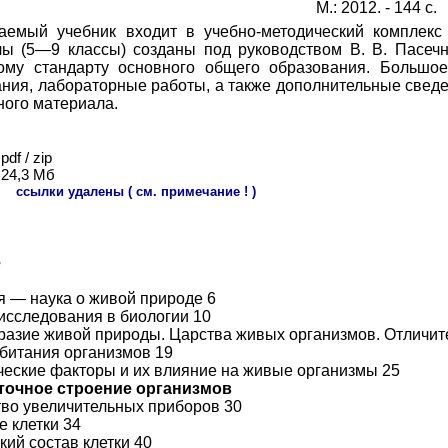
М.: 2012. - 144 с.
аемый учебник входит в учебно-методический комплекс
ы (5—9 классы) созданы под руководством В. В. Пасечн
ому стандарту основного общего образования. Большое
ания, лабораторные работы, а также дополнительные све
ного материала.
pdf / zip
24,
3
Мб
:
ссылки удалены ( см. примечание ! )
е
ия — наука о живой природе 6
 исследования в биологии 10
бразие живой природы. Царства живых организмов. Отличит
обитания организмов 19
ические факторы и их влияние на живые организмы 25
еточное строение организмов
ство увеличительных приборов 30
е клетки 34
кий состав клетки 40