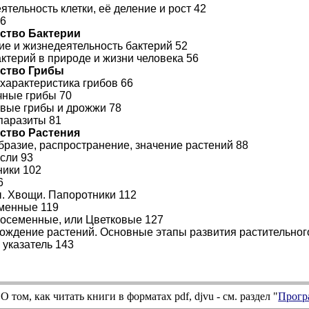
ятельность клетки, её деление и рост 42
46
рство Бактерии
ние и жизнедеятельность бактерий 52
актерий в природе и жизни человека 56
рство Грибы
 характеристика грибов 66
чные грибы 70
евые грибы и дрожжи 78
-паразиты 81
рство Растения
образие, распространение, значение растений 88
осли 93
ники 102
6
ы. Хвощи. Папоротники 112
еменные 119
тосеменные, или Цветковые 127
хождение растений. Основные этапы развития растительног
указатель 143
О том, как читать книги в форматах
pdf
,
djvu
- см. раздел "
Прогр