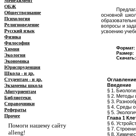
Менеджмент
ОБЖ
Предлаг
Обществознание
основной школ
Психология
образовательн
Религиоведение
вопросы и зад
Русский язык
усвоению учеб
Физика
Философия
Формат:
Химия
Размер:
Экология
Скачать
Экономика
Юриспруденция
Школа - и др.
Студентам - и др.
Оглавлени
Введение
Экзамены
школа
§ 1. Биолог
Абитуриентам
§ 2. Методы
Библиотеки
§ 3. Разноо
Справочники
§ 4. Среды 
Рефераты
§ 5. Эколог
Прочее
Глава 1 Кл
§ 6. Устрой
Помоги нашему сайту
§ 7. Строени
alleng!
§ 8. Химичес