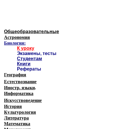
Образовательные ресурсы И
Главная страница
(Содержание)
Общеобразовательные
Астрономия
Биология:
К уроку
Экзамены, тесты
Студентам
Книги
Рефераты
География
Естествознание
Иностр. языки
.
Информатика
Искусствоведение
История
Культурология
Литература
Математика