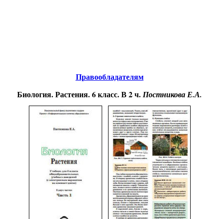
Educational resources of the Internet
-
Biology.
Образовательные ресурсы Интернета
-
Биология.
Главная страница
(Содержание)
Гостевая
Правообладателям
Биология. Растения. 6 класс. В 2 ч.
Постникова Е.А.