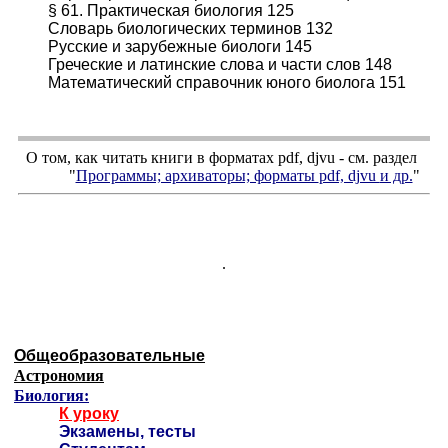
§ 61. Практическая биология 125
Словарь биологических терминов 132
Русские и зарубежные биологи 145
Греческие и латинские слова и части слов 148
Математический справочник юного биолога 151
О том, как читать книги в форматах
pdf
,
djvu
- см. раздел
"
Программы; архиваторы; форматы
pdf, djvu
и др.
"
.
Общеобразовательные
Астрономия
Биология:
К уроку
Экзамены, тесты