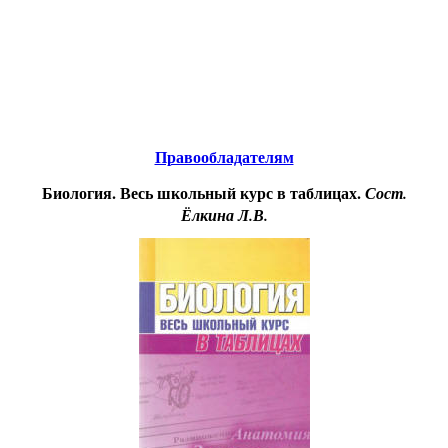
Educational resources of the Internet
-
Biology.
Образовательные ресурсы Интернета
-
Биология.
Главная страница
(Содержание)
Правообладателям
Биология. Весь школьный курс в таблицах.
Сост.
Ёлкина Л.В.