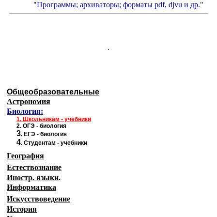
"
Программы; архиваторы; форматы
pdf, djvu
и др.
"
.
Общеобразовательные
Астрономия
Биология:
1.
Школьникам - учебники
2.
ОГЭ - биология
3
.
ЕГЭ - биология
4
.
Студентам - учебники
География
Естествознание
Иностр. языки
.
Информатика
Искусствоведение
История