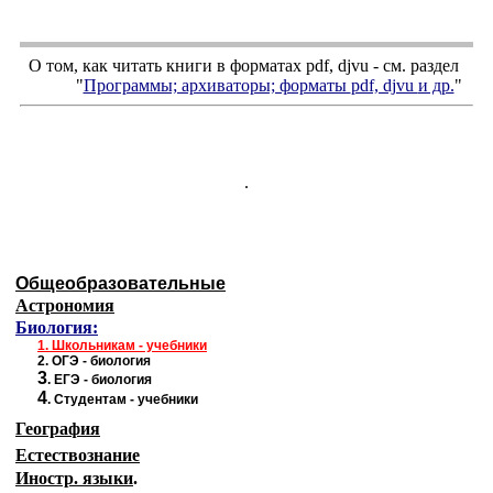
О том, как читать книги в форматах
pdf
,
djvu
- см. раздел
"
Программы; архиваторы; форматы
pdf, djvu
и др.
"
.
Общеобразовательные
Астрономия
Биология:
1.
Школьникам - учебники
2.
ОГЭ - биология
3
.
ЕГЭ - биология
4
.
Студентам - учебники
География
Естествознание
Иностр. языки
.