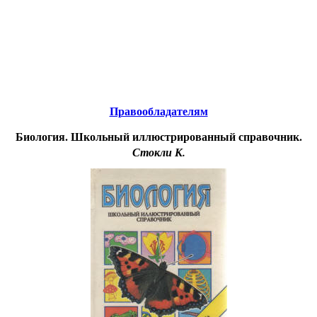
Educational resources of the Internet
-
Biology.
Образовательные ресурсы Интернета
-
Биология.
Главная страница
(Содержание)
Правообладателям
Биология. Школьный иллюстрированный справочник.
Стокли К.