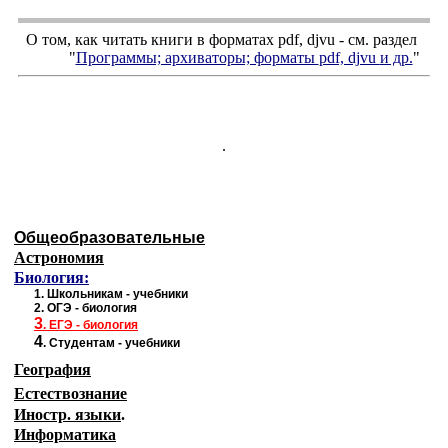
О том, как читать книги в форматах
pdf
,
djvu
- см. раздел
"
Программы; архиваторы; форматы
pdf, djvu
и др.
"
.
Общеобразовательные
Астрономия
Биология:
1.
Школьникам - учебники
2.
ОГЭ - биология
3
.
ЕГЭ - биология
4
.
Студентам - учебники
География
Естествознание
Иностр. языки
.
Информатика