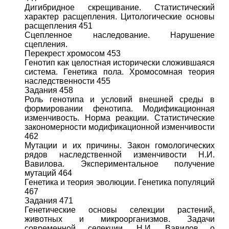
Дигибридное скрещивание. Статистический
характер расщепления. Цитологические основы
расщепления 451
Сцепленное наследование. Нарушение
сцепления.
Перекрест хромосом 453
Генотип как целостная исторически сложившаяся
система. Генетика пола. Хромосомная теория
наследственности 455
Задания 458
Роль генотипа и условий внешней среды в
формировании фенотипа. Модификационная
изменчивость. Норма реакции. Статистические
закономерности модификационной изменчивости
462
Мутации и их причины. Закон гомологических
рядов наследственной изменчивости Н.И.
Вавилова. Экспериментальное получение
мутаций 464
Генетика и теория эволюции. Генетика популяций
467
Задания 471
Генетические основы селекции растений,
животных и микроорганизмов. Задачи
современной селекции. Н.И. Вавилов о