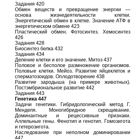
Задания 420
Обмен веществ и превращение энергии —
основа жизнедеятельности клетки.
Энергетический обмен в клетке. Значение АТФ в
энергетическом обмене 423
Пластический обмен. Фотосинтез. Хемосинтез
426
Задания 428
Биосинтез белка 432
Задания 434
Деление клетки и его значение. Митоз 437
Половое и бесполое размножение организмов.
Половые клетки. Мейоз. Развитие яйцеклеток и
сперматозоидов. Оплодотворение 438
Развитие зародыша (на примере животных).
Постэмбриональное развитие 442
Задания 443
Генетика 447
Задачи генетики. Гибридологический метод Г.
Менделя. Моногибридное скрещивание.
Доминантные и рецессивные признаки.
Аллельные гены. Фенотип и генотип. Гомозигота
и гетерозигота.
Наследование при неполном доминировании
447