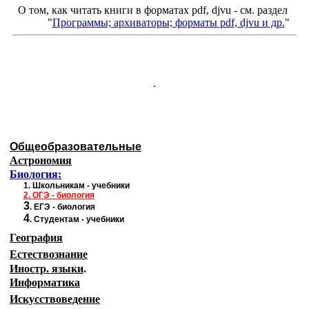
О том, как читать книги в форматах
pdf
,
djvu
- см. раздел
"
Программы; архиваторы; форматы
pdf, djvu
и др.
"
.
Общеобразовательные
Астрономия
Биология:
1.
Школьникам - учебники
2.
ОГЭ - биология
3
.
ЕГЭ - биология
4
.
Студентам - учебники
География
Естествознание
Иностр. языки
.
Информатика
Искусствоведение