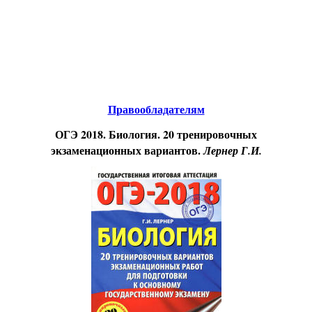
Educational resources of the Internet
-
Biology.
Образовательные ресурсы Интернета
-
Биология.
Главная страница
(Содержание)
Правообладателям
ОГЭ 2018. Биология. 20 тренировочных
экзаменационных вариантов.
Лернер Г.И.