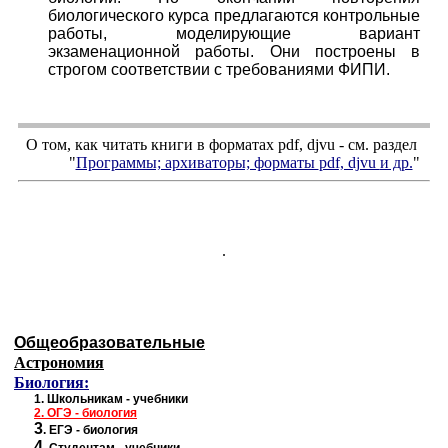
биологического курса предлагаются контрольные
работы, моделирующие вариант
экзаменационной работы. Они построены в
строгом соответствии с требованиями ФИПИ.
О том, как читать книги в форматах
pdf
,
djvu
- см. раздел
"
Программы; архиваторы; форматы
pdf, djvu
и др.
"
.
Общеобразовательные
Астрономия
Биология:
1.
Школьникам - учебники
2.
ОГЭ - биология
3
.
ЕГЭ - биология
4