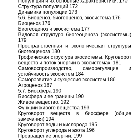
Популяции и их основные характеристики. 170
Структура популяций 172
Динамика популяции 173
5.6. Биоценоз, биогеоценоз, экосистема 176
Биоценоз 176
Биогеоценоз и экосистема 177
Видовая структура биогеоценоза (экосистемы)
179
Пространственная и экологическая структуры
биогеоценоза 180
Трофическая структура экосистемы. Круговорот
веществ и поток энергии в экосистемах. 181
Самовоспроизводство, саморегуляция и
устойчивость экосистем 184
Саморазвитие и сукцессия экосистем 186
Агроценоз 187
5.7. Биосфера 190
Биосфера и ее границы 190
Живое вещество. 192
Функции живого вещества 193
Круговорот веществ в биосфере (общие
замечания) 194
Круговорот воды и кислорода 195
Круговорот углерода и азота 196
Превращение энергии. 199