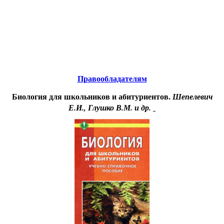
Educational resources of the Internet
-
Biology.
Образовательные ресурсы Интернета
-
Биология.
Главная страница
(Содержание)
Правообладателям
Биология для школьников и абитуриентов.
Шепелевич
Е.И., Глушко В.М. и др.