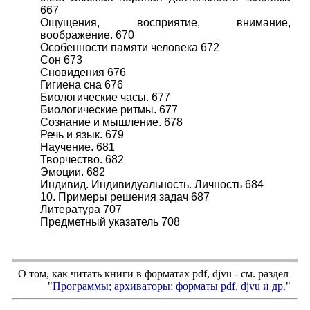
667
Ощущения, восприятие, внимание,
воображение. 670
Особенности памяти человека 672
Сон 673
Сновидения 676
Гигиена сна 676
Биологические часы. 677
Биологические ритмы. 677
Сознание и мышление. 678
Речь и язык. 679
Научение. 681
Творчество. 682
Эмоции. 682
Индивид. Индивидуальность. Личность 684
10. Примеры решения задач 687
Литература 707
Предметный указатель 708
О том, как читать книги в форматах
pdf
,
djvu
- см. раздел
"
Программы; архиваторы; форматы
pdf, djvu
и др.
"