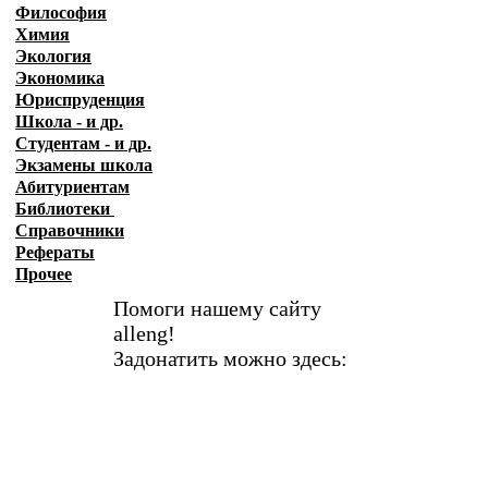
Философия
Химия
Экология
Экономика
Юриспруденция
Школа - и др.
Студентам - и др.
Экзамены
школа
Абитуриентам
Библиотеки
Справочники
Рефераты
Прочее
Помоги нашему сайту
alleng!
Задонатить можно здесь: